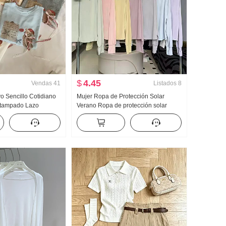
$
4.45
Vendas
41
Listados
8
 Sencillo Cotidiano
Mujer Ropa de Protección Solar
stampado Lazo
Verano Ropa de protección solar
Manga corta Camiseta
Nailon Versión ligera Hielo Seda
ejido de punto Top
Transpirable Abrigo Holgado Talla
grande Sudadera con capucha