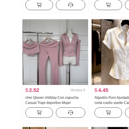
Vaqueros Holgado Kuo Pierna Casual
Mujer Primavera y ot
Pantalones
Versátil Rayas Casual
Pantalones
$
2.52
$
4.45
Vendas
6
cher Qiaoer chillday Con capucha
Algodón Puro Ajusta
Casual Traje deportivo Mujer
corta cuello vuelto 
Primavera Hombros descubiertos
Mujer 2026 Verano A
Abrigo pantalones acampanados
Luz Lujo Suave Vient
Conjunto de tres piezas