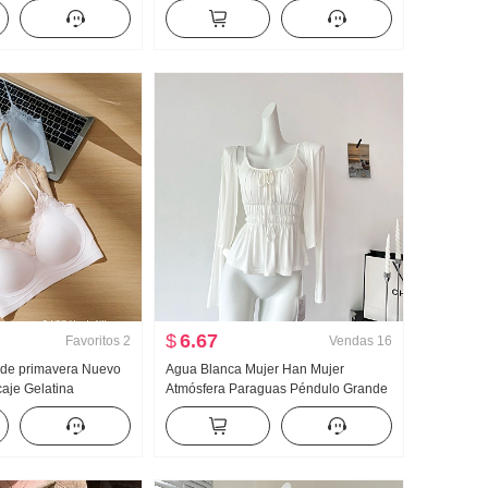
 Dos piezas falsas
Bordado Dulce Corto Cuello polo
 Bordado Rayas
Camiseta Ajustado Petite Moda
$
6.67
Favoritos
2
Vendas
16
 de primavera Nuevo
Agua Blanca Mujer Han Mujer
aje Gelatina
Atmósfera Paraguas Péndulo Grande
Corsé Interior
u Collar Tirantes Dos Ropa Diseño
Almohadilla
Sentido Cárdigan Mujer Verano
aleco para mujer
Adelgazante Tirantes Top