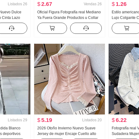
$
2.67
$
1.26
Listados
26
Vendas
26
o Nuevo Dulce
Oficial Figura Fotografía real Mediano
Estilo american
 Cinta Lazo
Ya Fuera Grande Productos u Collar
Lujo Colgante C
 Camisa Top
Hueso de buey Hebilla En forma de I
mujer Verano Pa
Chaleco Tirantes Kuo Pierna
Interior Partido 
Arrastrando Deporte Pantalones
Chica atrevida t
largos Conjunto
tirantes Top
$
5.19
$
6.22
Listados
29
Listados
20
ndida Blanco
2026 Otoño Invierno Nuevo Suave
Fotografía real 
s deportivos
Jersey de mujer Encaje Cuello alto
Sudadera Mujer