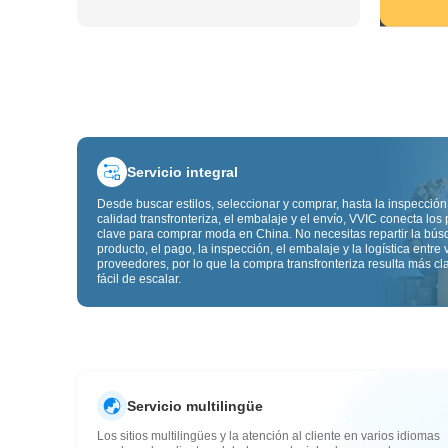
Servicio integral
Desde buscar estilos, seleccionar y comprar, hasta la inspección
calidad transfronteriza, el embalaje y el envío, VVIC conecta los
clave para comprar moda en China. No necesitas repartir la bú
producto, el pago, la inspección, el embalaje y la logística entre 
proveedores, por lo que la compra transfronteriza resulta más cl
fácil de escalar.
Servicio multilingüe
Los sitios multilingües y la atención al cliente en varios idiomas