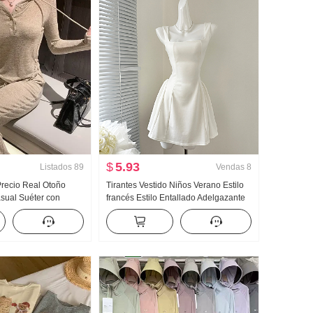
$
5.93
Listados
89
Vendas
8
 Precio Real Otoño
Tirantes Vestido Niños Verano Estilo
ual Suéter con
francés Estilo Entallado Adelgazante
ntalones Adelgazante
Vestido sin mangas Minifalda
deportivo Mujer Moda