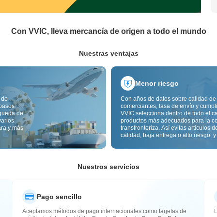
Con VVIC, lleva mercancía de origen a todo el mundo
Nuestras ventajas
Menor riesgo
 de
Con años de datos sobre calidad de
 pasos
comerciantes, tasa de envío y cumpl
squeda de
VVIC selecciona dentro de todo el c
varios
productos más adecuados para la c
ara y más
transfronteriza. Así evitas artículos d
calidad, baja entrega o alto riesgo, y
mercancía más estable. La inspecci
calidad transfronteriza y las etiqueta
origen reducen además riesgos de c
aduana y posventa.
Nuestros servicios
Pago sencillo
Aceptamos métodos de pago internacionales como tarjetas de
L