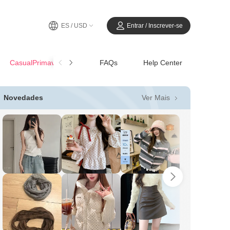
ES / USD
Entrar / Inscrever-se
CasualPrimavera-Verano
FAQs
Help Center
Ver Mais
Novedades
