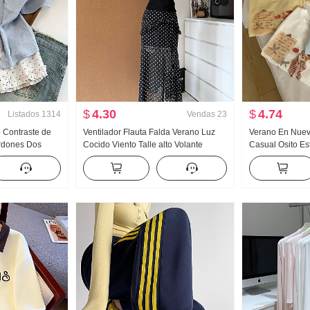
$
4.30
$
4.74
Listados
1314
Vendas
23
o Contraste de
Ventilador Flauta Falda Verano Luz
Verano En Nuevo
rdones Dos
Cocido Viento Talle alto Volante
Casual Osito E
corta Camiseta
Abertura Negro Lunares Falda Días
Holgado Nicho 
stilo dulce
Seda Oblicuo Hombro Ropa
Estilo coreano t