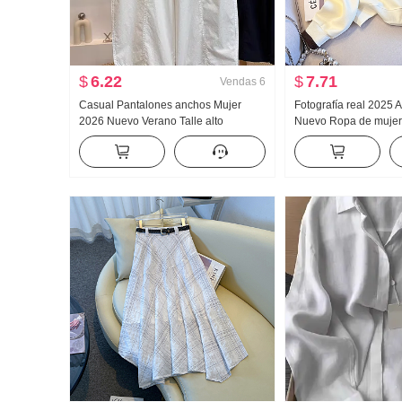
$
6.22
$
7.71
Vendas
6
Casual Pantalones anchos Mujer
Fotografía real 2025 
2026 Nuevo Verano Talle alto
Nuevo Ropa de muje
Adelgazante Talla grande Petite
Reducción de edad Mi
Sencillo Holgado Nueve puntos
Moda Cuello polo Casu
Machete Pantalones
Adelgazante