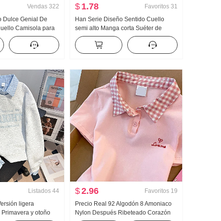
$
1.78
Vendas
322
Favoritos
31
o Dulce Genial De
Han Serie Diseño Sentido Cuello
uello Camisola para
semi alto Manga corta Suéter de
ra uso exterior
punto Mujer Otoño 2024 Nuevo Color
Camiseta Interior
sólido Versátil Ajustado Adelgazante
ejido de punto Top sin
Top
$
2.96
Listados
44
Favoritos
19
Versión ligera
Precio Real 92 Algodón 8 Amoniaco
 Primavera y otoño
Nylon Después Ribeteado Corazón