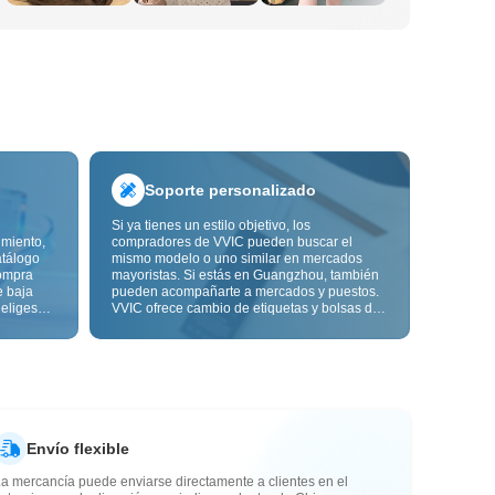
Soporte personalizado
Si ya tienes un estilo objetivo, los
imiento,
compradores de VVIC pueden buscar el
atálogo
mismo modelo o uno similar en mercados
ompra
mayoristas. Si estás en Guangzhou, también
e baja
pueden acompañarte a mercados y puestos.
 eliges
VVIC ofrece cambio de etiquetas y bolsas de
ón de
embalaje, y pronto personalización OEM por
s de
imagen o muestra, para que tu compra sea
alidad,
más controlable y encaje mejor con el ritmo
de tu negocio.
Envío flexible
a mercancía puede enviarse directamente a clientes en el