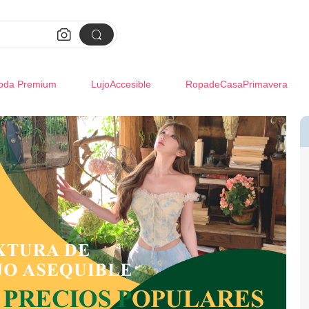


oda Premium
LujoAccesible
RopadeCasaPrimavera