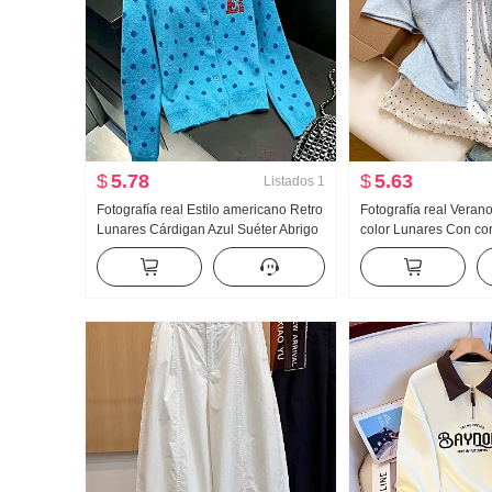
$
5.78
$
5.63
Listados
1
Fotografía real Estilo americano Retro
Fotografía real Veran
Lunares Cárdigan Azul Suéter Abrigo
color Lunares Con co
para mujer Otoño Nuevo HOLGAZÁN
piezas falsas Manga 
Viento Suéter de punto Top ins
Mujer Verano Nuevo E
Nicho Top