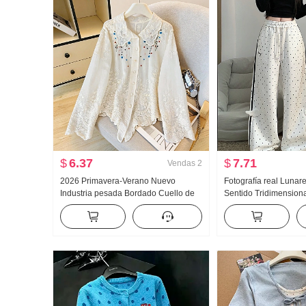
$
6.37
$
7.71
Vendas
2
2026 Primavera-Verano Nuevo
Fotografía real Lunar
Industria pesada Bordado Cuello de
Sentido Tridimensiona
muñeca Camisa para mujer Estilo
Wei Pantalones Mujer
francés Retro Protección solar
Viento Holgado Recto
Cárdigan
Pantalones casuales