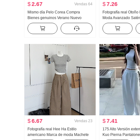
$
2.67
$
7.26
Vendas
64
Mismo día Pelo Corea Compra
Fotografía real Otoñ
Bienes genuinos Verano Nuevo
Moda Avanzado Satén
an659 Super hao Aspecto Caracola
Chifón Estilo francés
Color Micro Transparente Cuello alto
Mujer
Base Camiseta
$
6.67
$
7.41
Vendas
23
Fotografía real Hee Ha Estilo
175 Alto Versión exte
americano Marca de moda Machete
Kuo Pierna Pantalone