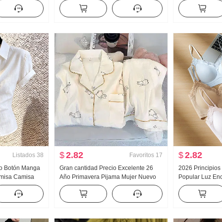
oño Nuevo
Acolchado Suéter de punto Mujer
Nuevo Han Serie
 Arrastrando
Diseño Sentido Encaje Manga Larga
Holgado Espina
Top
Cuello polo Top
$
2.82
$
2.82
Listados
38
Favoritos
17
do Botón Manga
Gran cantidad Precio Excelente 26
2026 Principios
Camisa Camisa
Año Primavera Pijama Mujer Nuevo
Popular Luz Enc
vanzado Sentido
Nubes Algodón Manga Larga
Pegamento Tira 
o Top
Pequeño cuello vuelto Ropa de casa
Cinturón Pecho 
Conjunto Transmisión en vivo Alto
Adelgazante Ch
Producto