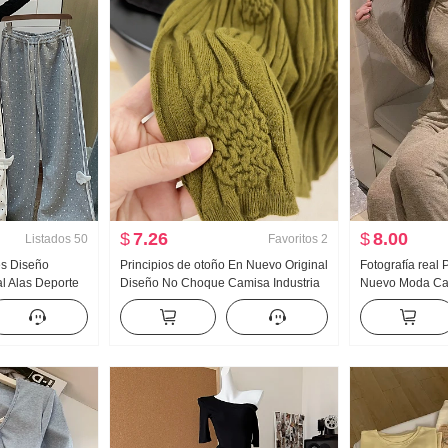
$
7.26
$
8.00
Listados
50
Favoritos
2
es Diseño
Principios de otoño En Nuevo Original
Fotografía real
l Alas Deporte
Diseño No Choque Camisa Industria
Nuevo Moda Cas
 Nuevo Luz Asia
pesada Jacquard tejido de punto Top
capucha Wei Pa
 Adelgazante
Mujer Otoño Nuevo Adelgazante
Conjunto Traje 