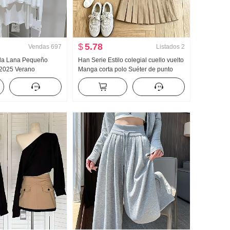
$
5.78
Vendas
697
Listados
2
eda Lana Pequeño
Han Serie Estilo colegial cuello vuelto
 2025 Verano
Manga corta polo Suéter de punto
o Top Nuevo tejido
Conjunto Mujer 2026 Verano Nuevo
 Hombro Fino Abrigo
Gigante Bonito Plisado Falda