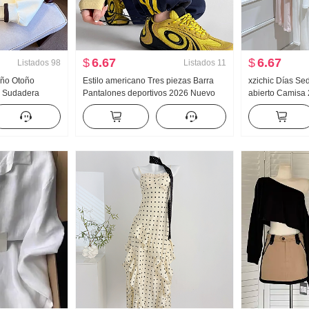
$
6.67
$
6.67
Listados
98
Listados
11
Año Otoño
Estilo americano Tres piezas Barra
xzichic Días S
r Sudadera
Pantalones deportivos 2026 Nuevo
abierto Camisa
tad Cremallera
Otoño Talle alto Kuo Pierna Puño
HOLGAZÁN Vient
al Versátil
ajustado Pantalones casuales Wei
de punto Caída
Pantalones Pantalones cargo
para mujer