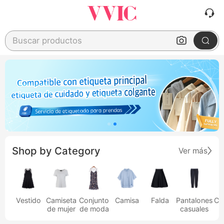
Buscar productos
Shop by Category
Ver más
Vestido
Camiseta
Conjunto
Camisa
Falda
Pantalones
Ca
de mujer
de moda
casuales
h