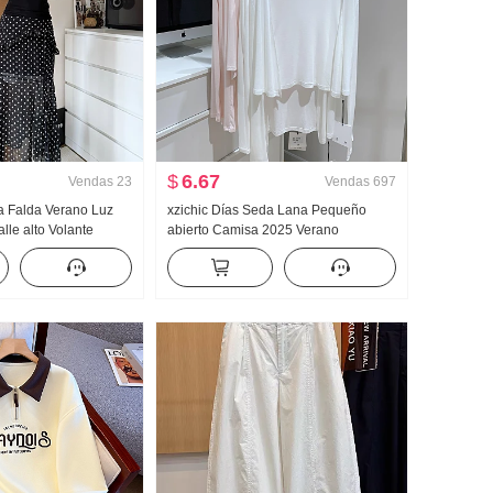
$
6.67
Vendas
23
Vendas
697
ta Falda Verano Luz
xzichic Días Seda Lana Pequeño
lle alto Volante
abierto Camisa 2025 Verano
 Lunares Falda Días
HOLGAZÁN Viento Top Nuevo tejido
Hombro Ropa
de punto Caída Hombro Fino Abrigo
para mujer