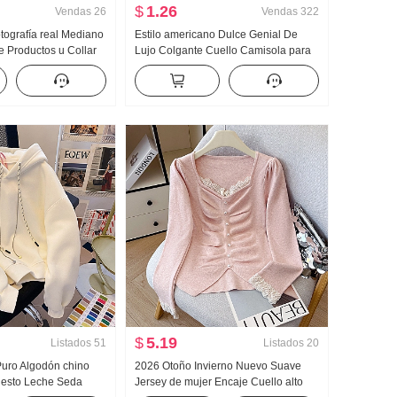
$
1.26
Vendas
26
Vendas
322
otografía real Mediano
Estilo americano Dulce Genial De
 Productos u Collar
Lujo Colgante Cuello Camisola para
ebilla En forma de I
mujer Verano Para uso exterior
s Kuo Pierna
Interior Partido Camiseta Interior
orte Pantalones
Chica atrevida tejido de punto Top sin
tirantes Top
$
5.19
Listados
51
Listados
20
 Puro Algodón chino
2026 Otoño Invierno Nuevo Suave
esto Leche Seda
Jersey de mujer Encaje Cuello alto