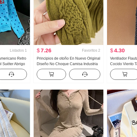
$
7.26
$
4.30
Listados
1
Favoritos
2
 americano Retro
Principios de otoño En Nuevo Original
Ventilador Flau
l Suéter Abrigo
Diseño No Choque Camisa Industria
Cocido Viento Ta
uevo HOLGAZÁN
pesada Jacquard tejido de punto Top
Abertura Negro
o Top ins
Mujer Otoño Nuevo Adelgazante
Seda Oblicuo 