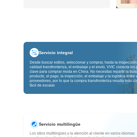
Servicio integral
Desde buscar estilos, seleccionar y comprar, hasta la inspección
calidad transfronteriza, el embalaje y el envío, VVIC conecta los
clave para comprar moda en China. No necesitas repartir la bú
producto, el pago, la inspección, el embalaje y la logística entre 
proveedores, por lo que la compra transfronteriza resulta más cl
fácil de escalar.
Servicio multilingüe
Los sitios multilingües y la atención al cliente en varios idiomas