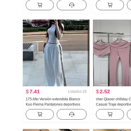
punto Mujer Otoño 2024 Nuevo Color
Vaqueros Holgado Ku
sólido Versátil Ajustado Adelgazante
Pantalones
Top
$
7.41
$
2.52
Listados
29
175 Alto Versión extendida Blanco
cher Qiaoer chillday
Kuo Pierna Pantalones deportivos
Casual Traje deportiv
Mujer Primavera y otoño Nuevo
Primavera Hombros d
Versátil Rayas Casual Arrastrando
Abrigo pantalones a
Pantalones
Conjunto de tres piez