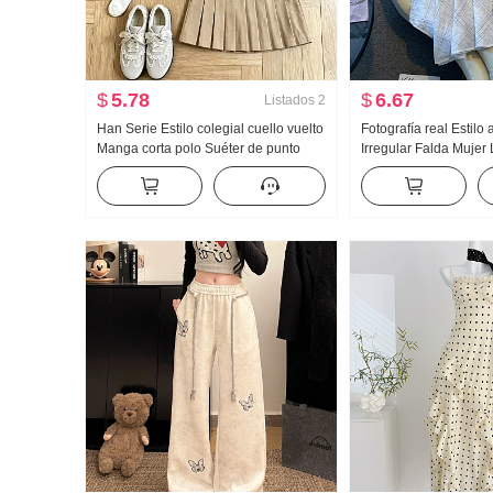
$
5.78
$
6.67
Listados
2
Han Serie Estilo colegial cuello vuelto
Fotografía real Estilo
Manga corta polo Suéter de punto
Irregular Falda Mujer
Conjunto Mujer 2026 Verano Nuevo
longitud media Cuadr
Gigante Bonito Plisado Falda
línea A Irregular Col
Falda