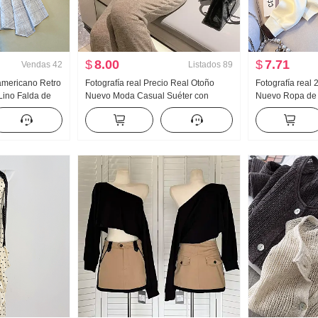
$
8.00
$
7.71
Vendas
42
Listados
89
 americano Retro
Fotografía real Precio Real Otoño
Fotografía real
 Lino Falda de
Nuevo Moda Casual Suéter con
Nuevo Ropa de
os Falda de
capucha Wei Pantalones Adelgazante
Reducción de e
a de pez Péndulo
Conjunto Traje deportivo Mujer Moda
Moda Cuello pol
Adelgazante