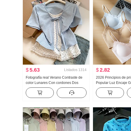
$
5.63
$
2.82
Listados
1314
Fotografía real Verano Contraste de
2026 Principios de p
color Lunares Con cordones Dos
Popular Luz Encaje G
piezas falsas Manga corta Camiseta
Pegamento Tira Corsé 
Mujer Verano Nuevo Estilo dulce
Cinturón Pecho Almoh
Nicho Top
Adelgazante Chaleco 