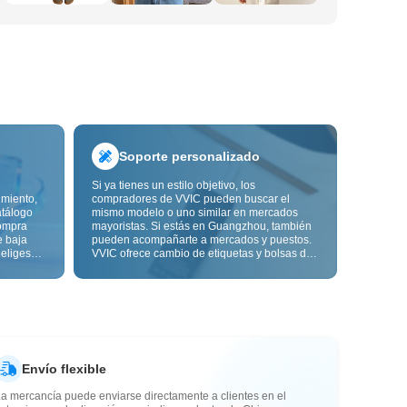
Soporte personalizado
Si ya tienes un estilo objetivo, los
imiento,
compradores de VVIC pueden buscar el
atálogo
mismo modelo o uno similar en mercados
ompra
mayoristas. Si estás en Guangzhou, también
e baja
pueden acompañarte a mercados y puestos.
 eliges
VVIC ofrece cambio de etiquetas y bolsas de
ón de
embalaje, y pronto personalización OEM por
s de
imagen o muestra, para que tu compra sea
alidad,
más controlable y encaje mejor con el ritmo
de tu negocio.
Envío flexible
a mercancía puede enviarse directamente a clientes en el