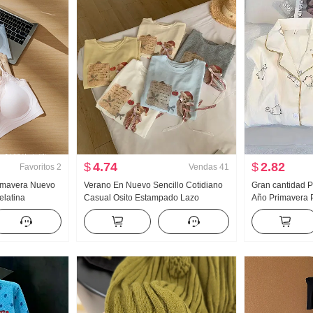
$
4.74
$
2.82
Favoritos
2
Vendas
41
rimavera Nuevo
Verano En Nuevo Sencillo Cotidiano
Gran cantidad P
elatina
Casual Osito Estampado Lazo
Año Primavera 
Interior
Holgado Nicho Manga corta Camiseta
Nubes Algodón
adilla
Estilo coreano tejido de punto Top
Pequeño cuello
para mujer
Conjunto Transm
Producto