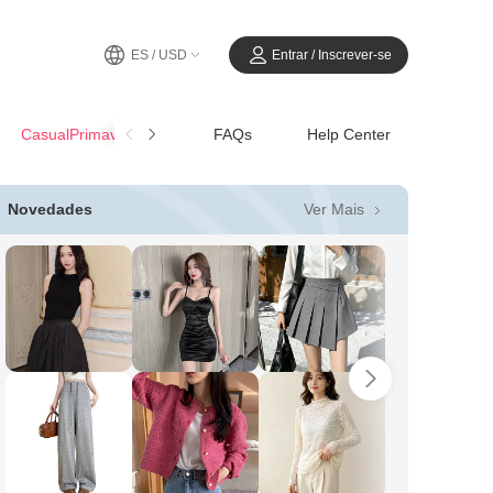
ES / USD
Entrar / Inscrever-se
CasualPrimavera-Verano
FAQs
Help Center
Ver Mais
Novedades
