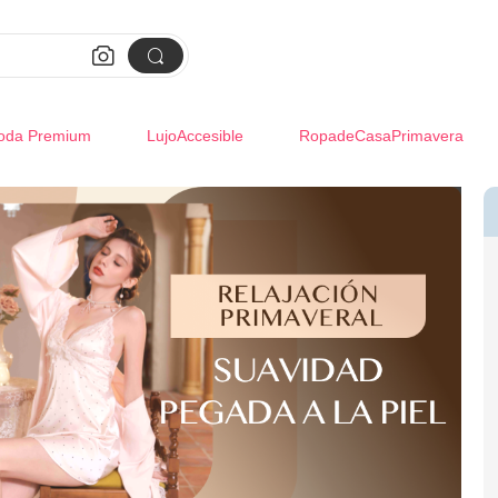


oda Premium
LujoAccesible
RopadeCasaPrimavera