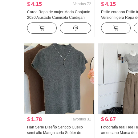
$
4.15
$
4.15
Vendas
72
Corea Ropa de mujer Moda Conjunto
Estilo coreano Estilo 
2020 Ajustado Camisola Cárdigan
Versión ligera Ropa d
Conjunto de dos piezas Camiseta Top
Solar Manga Larga C
Mujer
Ropa de verano Holg
HOLGAZÁN Manga Lar
Camisa
$
1.78
$
6.67
Favoritos
31
Han Serie Diseño Sentido Cuello
Fotografía real Hee Ha
semi alto Manga corta Suéter de
americano Marca de