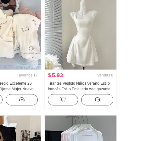
$
5.93
Favoritos
17
Vendas
8
recio Excelente 26
Tirantes Vestido Niños Verano Estilo
Pijama Mujer Nuevo
francés Estilo Entallado Adelgazante
 Manga Larga
Vestido sin mangas Minifalda
 vuelto Ropa de casa
isión en vivo Alto