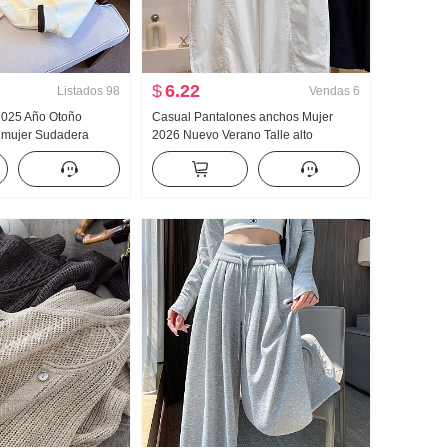
$
6.22
Listados
98
Vendas
6
 2025 Año Otoño
Casual Pantalones anchos Mujer
 mujer Sudadera
2026 Nuevo Verano Talle alto
dad Mitad Cremallera
Adelgazante Talla grande Petite
o Casual Versátil
Sencillo Holgado Nueve puntos
Machete Pantalones