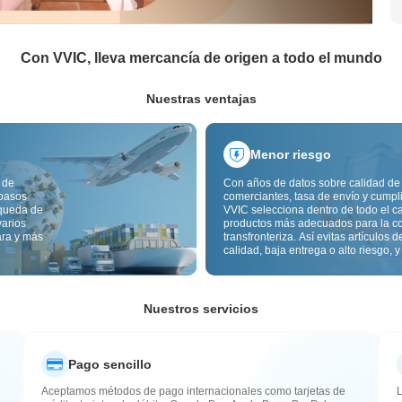
Con VVIC, lleva mercancía de origen a todo el mundo
Nuestras ventajas
Menor riesgo
 de
Con años de datos sobre calidad de
 pasos
comerciantes, tasa de envío y cumpl
squeda de
VVIC selecciona dentro de todo el c
varios
productos más adecuados para la c
ara y más
transfronteriza. Así evitas artículos d
calidad, baja entrega o alto riesgo, y
mercancía más estable. La inspecci
calidad transfronteriza y las etiqueta
origen reducen además riesgos de c
aduana y posventa.
Nuestros servicios
Pago sencillo
Aceptamos métodos de pago internacionales como tarjetas de
L