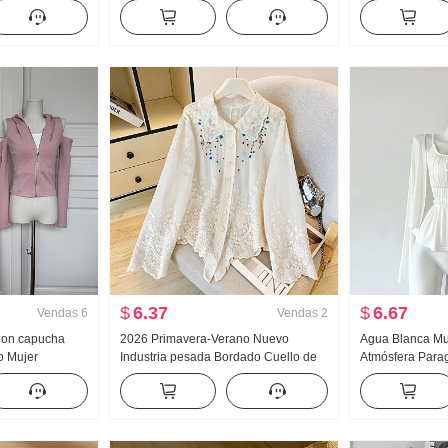
o Pierna Casual
Otoño Talle alto Kuo Pierna Puño
Sudadera Mujer 
ajustado Pantalones casuales Wei
Otoño Nuevo C
Pantalones Pantalones cargo
Larga Camiseta
$
6.37
$
6.67
Vendas
6
Vendas
2
 Con capucha
2026 Primavera-Verano Nuevo
Agua Blanca Mu
o Mujer
Industria pesada Bordado Cuello de
Atmósfera Para
escubiertos
muñeca Camisa para mujer Estilo
u Collar Tirant
campanados
francés Retro Protección solar
Sentido Cárdig
as
Cárdigan
Adelgazante Tir