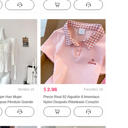
Versión ligera 2025
Acolchado Suéter de punto Mujer
on capucha Manga
Diseño Sentido Encaje Manga Larga
 Top
Top
$
2.96
Vendas
16
Favoritos
19
jer Han Mujer
Precio Real 92 Algodón 8 Amoniaco
guas Péndulo Grande
Nylon Después Ribeteado Corazón
es Dos Ropa Diseño
Bordado Dulce Corto Cuello polo
an Mujer Verano
Camiseta Ajustado Petite Moda
antes Top