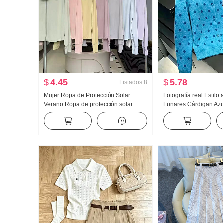
$
4.45
$
5.78
Listados
8
Mujer Ropa de Protección Solar
Fotografía real Estilo
Verano Ropa de protección solar
Lunares Cárdigan Azu
Nailon Versión ligera Hielo Seda
para mujer Otoño N
Transpirable Abrigo Holgado Talla
Viento Suéter de punt
grande Sudadera con capucha