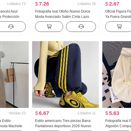
$
7.26
$
2.67
Listados
72
Listados
26
francés Azul
Fotografía real Otoño Nuevo Dulce
Oficial Figura F
e Protección
Moda Avanzado Satén Cinta Lazo
Ya Fuera Grande
amisa Mujer
Chifón Estilo francés Camisa Top
Hueso de buey H
ado Casual
Mujer
Chaleco Tirante
ga Sencillo
Arrastrando Dep
largos Conjunto
$
6.67
$
5.63
Vendas
23
Listados
11
 Estilo
Estilo americano Tres piezas Barra
Fotografía real
 moda Machete
Pantalones deportivos 2026 Nuevo
Algodón Compu