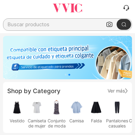
Buscar productos
Shop by Category
Ver más
Vestido
Camiseta
Conjunto
Camisa
Falda
Pantalones
Ca
de mujer
de moda
casuales
h