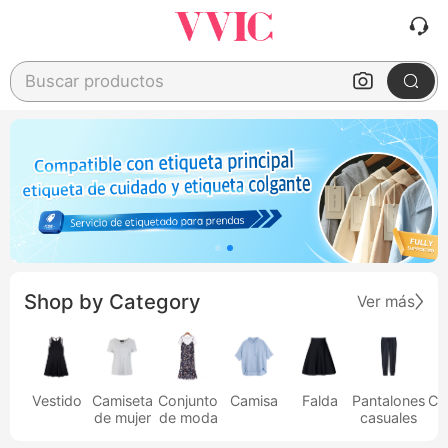
Buscar productos
Shop by Category
Ver más
Vestido
Camiseta
Conjunto
Camisa
Falda
Pantalones
Ca
de mujer
de moda
casuales
h