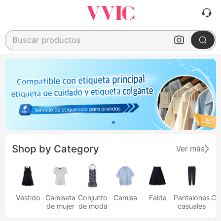
Buscar productos
Shop by Category
Ver más
Vestido
Camiseta
Conjunto
Camisa
Falda
Pantalones
Ca
de mujer
de moda
casuales
h