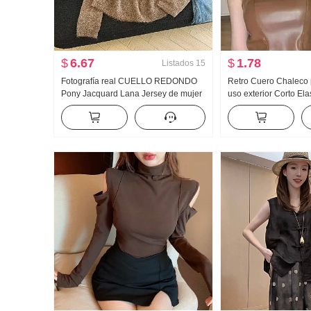
$
6.67
$
1.78
Listados
15
Fotografía real CUELLO REDONDO
Retro Cuero Chaleco 
Pony Jacquard Lana Jersey de mujer
uso exterior Corto El
Otoño e invierno Nuevo HOLGAZÁN
Almohadilla Tirantes 
tejido de punto Cuello redondo Top
Ajustado Adelgazante 
chic Moda
Chica atrevida Sin m