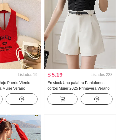
$
5.19
Listados
19
Listados
228
Rojo Puerto Viento
En stock Una palabra Pantalones
a Mujer Verano
cortos Mujer 2025 Primavera Verano
 Nicho Para uso
Versátil Traje Pantalones cortos Talle
de punto Chaleco Puro
alto Pantalones de pierna ancha
 Cuello Top
Cinturón Para uso exterior
Adelgazante Verano