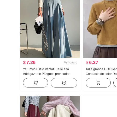
$
7.26
$
6.37
Vendas
6
Ya Envío Estilo Versátil Talle alto
Talla grande HOLGAZ
Adelgazante Pliegues prensados
Contraste de color Do
Diseño Sentido Cubierta Carne Kuo
Suéter de punto Muje
Pierna Pantalones casuales
Primavera Nuevo Holg
Pantalones largos
Adelgazante Manga L