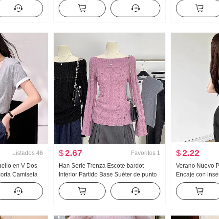
aje Otoño Puro
2025 Otoño Invierno Talle alto Arroz
Cuello en V Fal
do Adelgazante
glutinoso Pantalones Wei Pantalones
tejido de punto
Vertical Sentido Machete Pantalones
para mujer
rectos
$
2.67
$
2.22
Listados
46
Favoritos
1
uello en V Dos
Han Serie Trenza Escote bardot
Verano Nuevo P
corta Camiseta
Interior Partido Base Suéter de punto
Encaje con inse
uevo Diseño
Mujer 2025 Otoño Invierno Hombros
Estampado Chal
Top
descubiertos Avanzado Nicho No
Ajustado Mujer 
Choque Estilo Top
Almohadilla