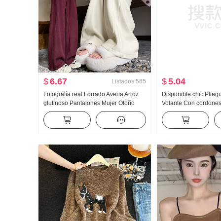
$
6.67
$
5.04
Listados
565
Fotografía real Forrado Avena Arroz
Disponible chic Plieg
glutinoso Pantalones Mujer Otoño
Volante Con cordone
Invierno Casual Holgado Vertical
Camisa
Sentido Calor HOLGAZÁN
Adelgazante Cachemira Pantalones
de pierna ancha Hijo