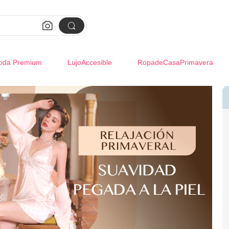


oda Premium
LujoAccesible
RopadeCasaPrimavera