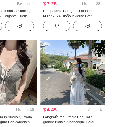
$
7.26
Favoritos
1
Listados
381
a mano Costura Fijo
Una palabra Paraguas Falda Falda
V Colgante Cuello
Mujer 2024 Otoño Invierno Gran
Tirantes Conjunto
columpio Falda de cuero Talle alto
dros Cárdigan
Falda de longitud media Cubierta ...
 piezas
Cuero PU Largo Falda
$
4.45
Listados
35
Vendas
8
mun Nuevo Ajustado
Fotografía real Precio Real Talla
igura Con cordones
grande Blanco Albaricoque Color