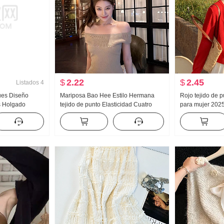
$
2.22
$
2.45
Listados
4
ues Diseño
Mariposa Bao Hee Estilo Hermana
Rojo tejido de 
s Holgado
tejido de punto Elasticidad Cuatro
para mujer 20
colores Escote bardot Manga corta
REDONDO Han S
Top Mujer Verano Ajustado Belleza
Vestido de tiran
Espalda Camiseta
Otoño Invierno 