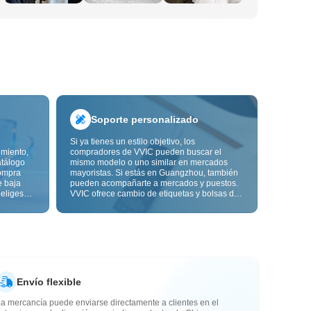
Soporte personalizado
Si ya tienes un estilo objetivo, los
imiento,
compradores de VVIC pueden buscar el
atálogo
mismo modelo o uno similar en mercados
ompra
mayoristas. Si estás en Guangzhou, también
e baja
pueden acompañarte a mercados y puestos.
 eliges
VVIC ofrece cambio de etiquetas y bolsas de
ón de
embalaje, y pronto personalización OEM por
s de
imagen o muestra, para que tu compra sea
alidad,
más controlable y encaje mejor con el ritmo
de tu negocio.
Envío flexible
a mercancía puede enviarse directamente a clientes en el