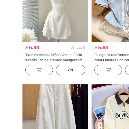
$
5.93
$
5.63
Vendas
8
Tirantes Vestido Niños Verano Estilo
Fotografía real Veran
francés Estilo Entallado Adelgazante
color Lunares Con co
Vestido sin mangas Minifalda
piezas falsas Manga 
Mujer Verano Nuevo E
Nicho Top