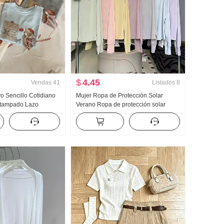
$
4.45
Vendas
41
Listados
8
 Sencillo Cotidiano
Mujer Ropa de Protección Solar
stampado Lazo
Verano Ropa de protección solar
Manga corta Camiseta
Nailon Versión ligera Hielo Seda
ejido de punto Top
Transpirable Abrigo Holgado Talla
grande Sudadera con capucha