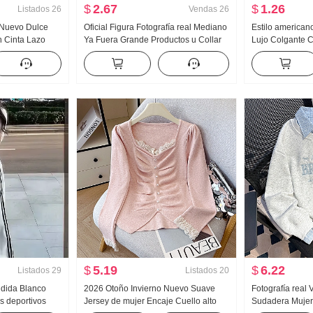
$
2.67
$
1.26
Listados
26
Vendas
26
o Nuevo Dulce
Oficial Figura Fotografía real Mediano
Estilo american
 Cinta Lazo
Ya Fuera Grande Productos u Collar
Lujo Colgante C
 Camisa Top
Hueso de buey Hebilla En forma de I
mujer Verano Pa
Chaleco Tirantes Kuo Pierna
Interior Partido 
Arrastrando Deporte Pantalones
Chica atrevida t
largos Conjunto
tirantes Top
$
5.19
$
6.22
Listados
29
Listados
20
ndida Blanco
2026 Otoño Invierno Nuevo Suave
Fotografía real 
s deportivos
Jersey de mujer Encaje Cuello alto
Sudadera Mujer