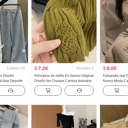
$
7.26
$
8.00
Listados
50
Favoritos
2
es Diseño
Principios de otoño En Nuevo Original
Fotografía real
l Alas Deporte
Diseño No Choque Camisa Industria
Nuevo Moda Cas
 Nuevo Luz Asia
pesada Jacquard tejido de punto Top
capucha Wei Pa
 Adelgazante
Mujer Otoño Nuevo Adelgazante
Conjunto Traje 