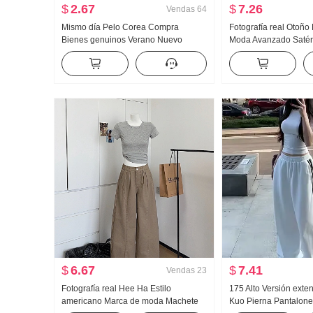
$
2.67
$
7.26
Vendas
64
Mismo día Pelo Corea Compra
Fotografía real Otoñ
Bienes genuinos Verano Nuevo
Moda Avanzado Satén
an659 Super hao Aspecto Caracola
Chifón Estilo francés
Color Micro Transparente Cuello alto
Mujer
Base Camiseta
$
6.67
$
7.41
Vendas
23
Fotografía real Hee Ha Estilo
175 Alto Versión exte
americano Marca de moda Machete
Kuo Pierna Pantalone