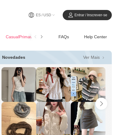
ES / USD
Entrar / Inscrever-se
CasualPrimavera-Verano
FAQs
Help Center
Ver Mais
Novedades
