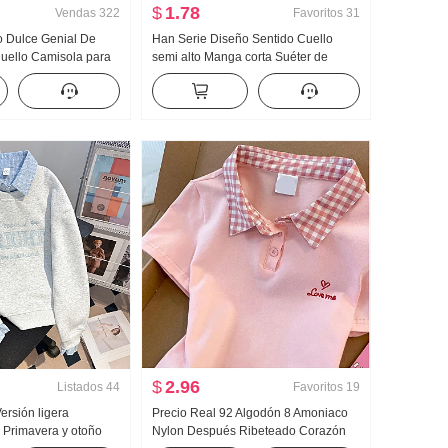
$
1.78
Vendas
322
Favoritos
31
o Dulce Genial De
Han Serie Diseño Sentido Cuello
uello Camisola para
semi alto Manga corta Suéter de
ra uso exterior
punto Mujer Otoño 2024 Nuevo Color
Camiseta Interior
sólido Versátil Ajustado Adelgazante
ejido de punto Top sin
Top
$
2.96
Listados
44
Favoritos
19
Versión ligera
Precio Real 92 Algodón 8 Amoniaco
 Primavera y otoño
Nylon Después Ribeteado Corazón