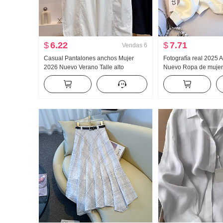
$
6.22
$
7.71
Vendas
6
Casual Pantalones anchos Mujer
Fotografía real 2025 
2026 Nuevo Verano Talle alto
Nuevo Ropa de muje
Adelgazante Talla grande Petite
Reducción de edad Mi
Sencillo Holgado Nueve puntos
Moda Cuello polo Casu
Machete Pantalones
Adelgazante