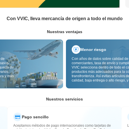
Con VVIC, lleva mercancía de origen a todo el mundo
Nuestras ventajas
Menor riesgo
 de
Con años de datos sobre calidad de
 pasos
comerciantes, tasa de envío y cumpl
squeda de
VVIC selecciona dentro de todo el c
varios
productos más adecuados para la c
ara y más
transfronteriza. Así evitas artículos d
calidad, baja entrega o alto riesgo, y
mercancía más estable. La inspecci
calidad transfronteriza y las etiqueta
origen reducen además riesgos de c
aduana y posventa.
Nuestros servicios
Pago sencillo
Aceptamos métodos de pago internacionales como tarjetas de
L