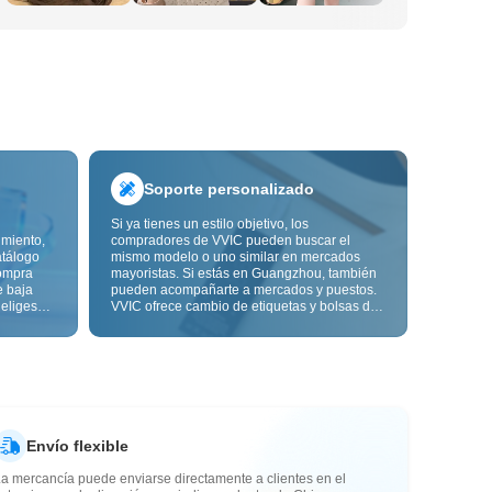
Soporte personalizado
Si ya tienes un estilo objetivo, los
imiento,
compradores de VVIC pueden buscar el
atálogo
mismo modelo o uno similar en mercados
ompra
mayoristas. Si estás en Guangzhou, también
e baja
pueden acompañarte a mercados y puestos.
 eliges
VVIC ofrece cambio de etiquetas y bolsas de
ón de
embalaje, y pronto personalización OEM por
s de
imagen o muestra, para que tu compra sea
alidad,
más controlable y encaje mejor con el ritmo
de tu negocio.
Envío flexible
a mercancía puede enviarse directamente a clientes en el