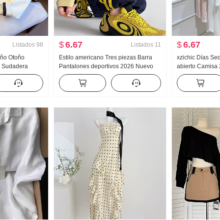
$
6.67
$
6.67
Listados
98
Listados
11
Año Otoño
Estilo americano Tres piezas Barra
xzichic Días S
r Sudadera
Pantalones deportivos 2026 Nuevo
abierto Camisa
tad Cremallera
Otoño Talle alto Kuo Pierna Puño
HOLGAZÁN Vient
al Versátil
ajustado Pantalones casuales Wei
de punto Caída
Pantalones Pantalones cargo
para mujer