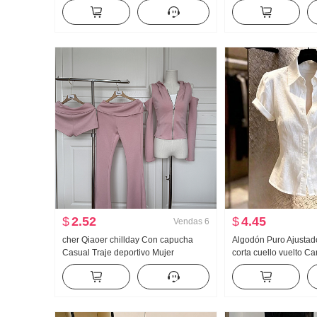
Vaqueros Holgado Kuo Pierna Casual
Mujer Primavera y ot
Pantalones
Versátil Rayas Casual
Pantalones
$
2.52
$
4.45
Vendas
6
cher Qiaoer chillday Con capucha
Algodón Puro Ajusta
Casual Traje deportivo Mujer
corta cuello vuelto 
Primavera Hombros descubiertos
Mujer 2026 Verano A
Abrigo pantalones acampanados
Luz Lujo Suave Vient
Conjunto de tres piezas