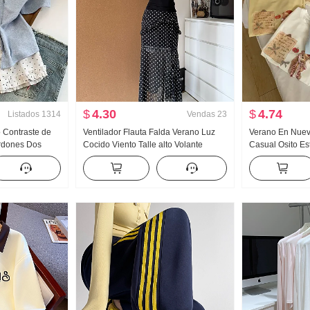
$
4.30
$
4.74
Listados
1314
Vendas
23
o Contraste de
Ventilador Flauta Falda Verano Luz
Verano En Nuevo
rdones Dos
Cocido Viento Talle alto Volante
Casual Osito E
corta Camiseta
Abertura Negro Lunares Falda Días
Holgado Nicho 
stilo dulce
Seda Oblicuo Hombro Ropa
Estilo coreano t