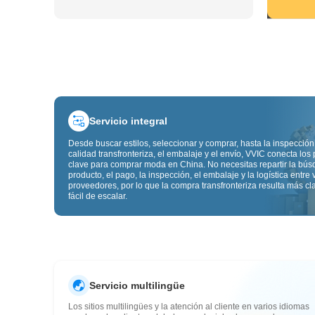
Servicio integral
Desde buscar estilos, seleccionar y comprar, hasta la inspección
calidad transfronteriza, el embalaje y el envío, VVIC conecta los
clave para comprar moda en China. No necesitas repartir la bú
producto, el pago, la inspección, el embalaje y la logística entre 
proveedores, por lo que la compra transfronteriza resulta más cl
fácil de escalar.
Servicio multilingüe
Los sitios multilingües y la atención al cliente en varios idiomas