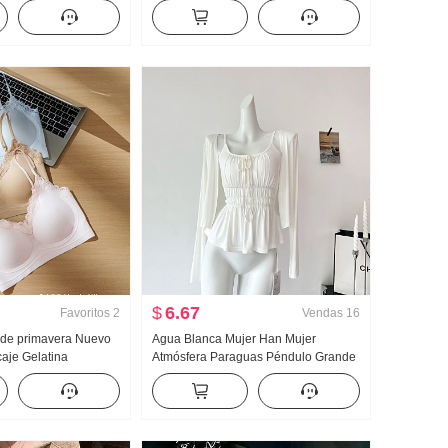
 Dos piezas falsas
Bordado Dulce Corto Cuello polo
 Bordado Rayas
Camiseta Ajustado Petite Moda
$
6.67
Favoritos
2
Vendas
16
 de primavera Nuevo
Agua Blanca Mujer Han Mujer
aje Gelatina
Atmósfera Paraguas Péndulo Grande
Corsé Interior
u Collar Tirantes Dos Ropa Diseño
Almohadilla
Sentido Cárdigan Mujer Verano
aleco para mujer
Adelgazante Tirantes Top