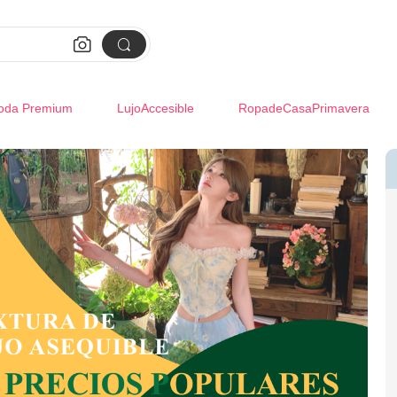


oda Premium
LujoAccesible
RopadeCasaPrimavera