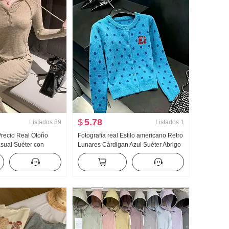
$
5.78
Listados
89
Listados
1
 Precio Real Otoño
Fotografía real Estilo americano Retro
ual Suéter con
Lunares Cárdigan Azul Suéter Abrigo
ntalones Adelgazante
para mujer Otoño Nuevo HOLGAZÁN
deportivo Mujer Moda
Viento Suéter de punto Top ins