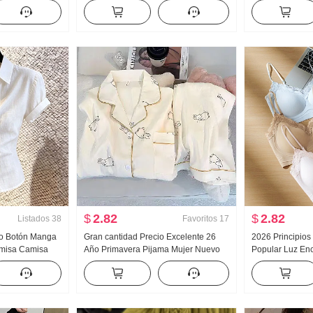
oño Nuevo
Acolchado Suéter de punto Mujer
Nuevo Han Serie
 Arrastrando
Diseño Sentido Encaje Manga Larga
Holgado Espina
Top
Cuello polo Top
$
2.82
$
2.82
Listados
38
Favoritos
17
do Botón Manga
Gran cantidad Precio Excelente 26
2026 Principios
Camisa Camisa
Año Primavera Pijama Mujer Nuevo
Popular Luz Enc
vanzado Sentido
Nubes Algodón Manga Larga
Pegamento Tira 
o Top
Pequeño cuello vuelto Ropa de casa
Cinturón Pecho 
Conjunto Transmisión en vivo Alto
Adelgazante Ch
Producto