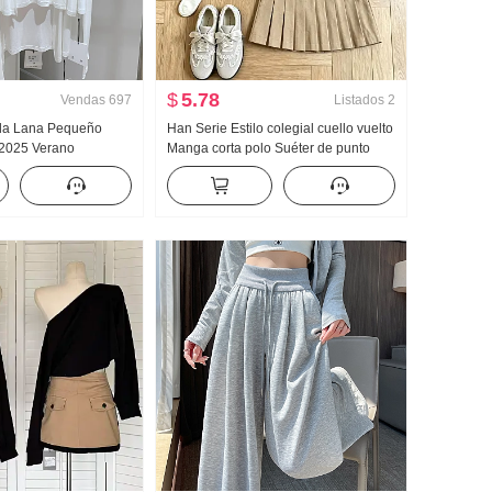
$
5.78
Vendas
697
Listados
2
eda Lana Pequeño
Han Serie Estilo colegial cuello vuelto
 2025 Verano
Manga corta polo Suéter de punto
o Top Nuevo tejido
Conjunto Mujer 2026 Verano Nuevo
 Hombro Fino Abrigo
Gigante Bonito Plisado Falda