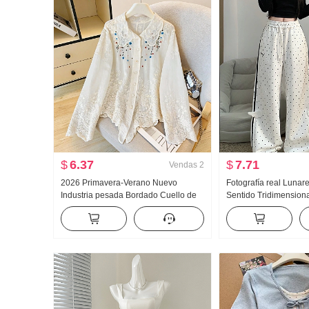
$
6.37
$
7.71
Vendas
2
2026 Primavera-Verano Nuevo
Fotografía real Lunar
Industria pesada Bordado Cuello de
Sentido Tridimensiona
muñeca Camisa para mujer Estilo
Wei Pantalones Mujer
francés Retro Protección solar
Viento Holgado Recto
Cárdigan
Pantalones casuales