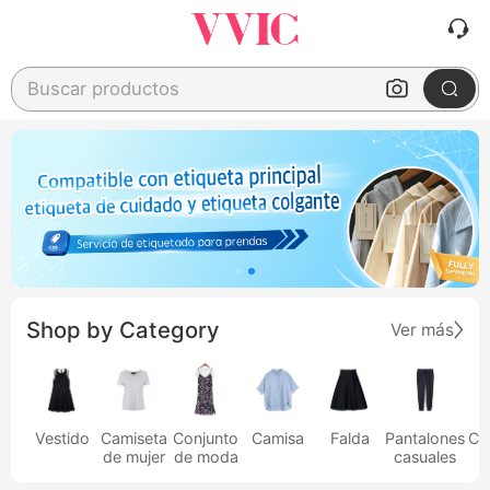
Buscar productos
Shop by Category
Ver más
Vestido
Camiseta
Conjunto
Camisa
Falda
Pantalones
Ca
de mujer
de moda
casuales
h