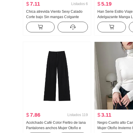
$
7.11
$
5.19
Listados
6
Chica atrevida Viento Sexy Calado
Han Serie Estilo Viaje
Corte bajo Sin mangas Colgante
Adelgazante Manga 
Cuello Falda lápiz Irregular Talle alto
2026 Nuevo Diseño S
Abertura Espalda descubierta
Con cinturón Primave
Envoltura Pecho Vestido
$
7.86
$
3.11
Listados
119
Acolchado Café Color Fieltro de lana
Negro Cuello alto Cam
Pantalones anchos Mujer Otoño e
Mujer Otoño Invierno I