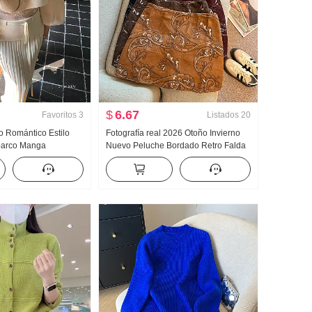
$
6.67
Favoritos
3
Listados
20
o Romántico Estilo
Fotografía real 2026 Otoño Invierno
 barco Manga
Nuevo Peluche Bordado Retro Falda
er Encaje Interior
Pei Li S Bordado Minifalda Mujer
rimavera tejido de
Cinturón Seguridad Pantalones
ta Conjunto