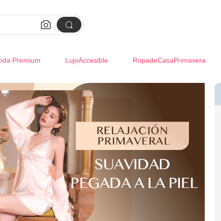


oda Premium
LujoAccesible
RopadeCasaPrimavera