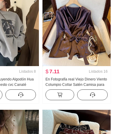
$
7.11
Listados
8
Listados
16
cluyendo Algodón Hua
En Fotografía real Viejo Dinero Viento
sto cvc Canalé
Columpio Collar Satén Camisa para
NDO Estampado
mujer Otoño Invierno Estilo francés
 Pareja Estándar
Diseño Con cordones Camisa
Ajustado Entallado Top