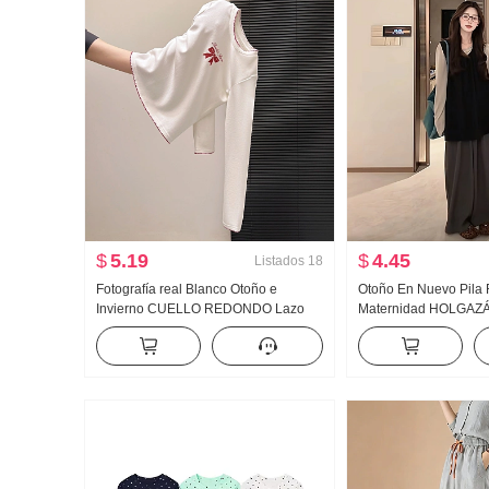
$
5.19
$
4.45
Listados
18
Fotografía real Blanco Otoño e
Otoño En Nuevo Pila
Invierno CUELLO REDONDO Lazo
Maternidad HOLGAZ
Estampado Camiseta Interior Interior
Chaleco Pantalones d
Partido Forrado Manga Larga
Conjunto de tres piez
Camiseta Ajustado Top Mujer