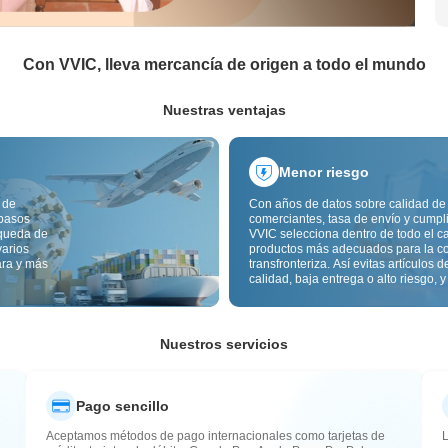
Con VVIC, lleva mercancía de origen a todo el mundo
Nuestras ventajas
Menor riesgo
 de
Con años de datos sobre calidad de
 pasos
comerciantes, tasa de envío y cumpl
squeda de
VVIC selecciona dentro de todo el c
varios
productos más adecuados para la c
ara y más
transfronteriza. Así evitas artículos d
calidad, baja entrega o alto riesgo, y
mercancía más estable. La inspecci
calidad transfronteriza y las etiqueta
origen reducen además riesgos de c
aduana y posventa.
Nuestros servicios
Pago sencillo
Aceptamos métodos de pago internacionales como tarjetas de
L