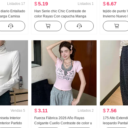
$
5.19
$
6.67
Listados
17
Listados
1
 diario Entallado
Han Serie chic Chic Contraste de
tejido de punto
Larga Camisa
color Rayas Con capucha Manga
Invierno Nuevo
entido Camisa
Larga Camiseta Mujer Chica atrevida
punto Diseño Sen
ra y otoño Top
Ajustado Versátil Estilo Top 2026
Corte ajustado 
Otoño
$
3.11
$
7.56
Vendas
5
Listados
2
iseta Interior
Fuerza Fábrica 2026 Año Rayas
175 Alto Exten
nterior Partido
Colgante Cuello Contraste de color u
leopardo Panta