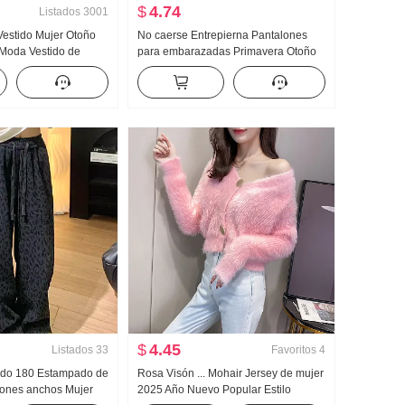
$
4.74
Listados
3001
 Vestido Mujer Otoño
No caerse Entrepierna Pantalones
 Moda Vestido de
para embarazadas Primavera Otoño
tido Versátil Estilo
Holgado Vertical Sentido Pantalones
Falda
de pierna ancha Nuevo Ninguno
Soporte para el vientre Arroz glutinoso
Pantalones
$
4.45
Listados
33
Favoritos
4
dido 180 Estampado de
Rosa Visón ... Mohair Jersey de mujer
lones anchos Mujer
2025 Año Nuevo Popular Estilo