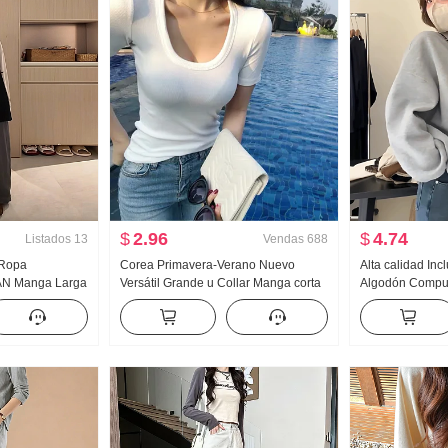
$
2.96
$
4.74
Listados
13
Vendas
688
 Ropa
Corea Primavera-Verano Nuevo
Alta calidad In
ÁN Manga Larga
Versátil Grande u Collar Manga corta
Algodón Compue
e pierna ancha
Camiseta Mujer Color sólido Ajustado
CUELLO REDO
as Conjunto
Sexy Corte bajo Camiseta Interior Top
Sudadera Mujer
Forrado