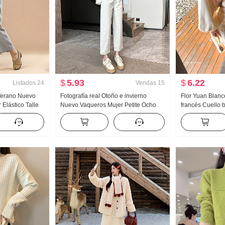
$
5.93
$
6.22
Listados
24
Vendas
15
 Verano Nuevo
Fotografía real Otoño e invierno
Flor Yuan Blanc
 Elástico Talle
Nuevo Vaqueros Mujer Petite Ocho
francés Cuello
lino Pantalones
Nueve puntos Arena Blanco Talle alto
murciélago Suét
 Pantalones
Papá Recto Pantalones de pierna
Partido Mujer P
ancha
punto Falda cor