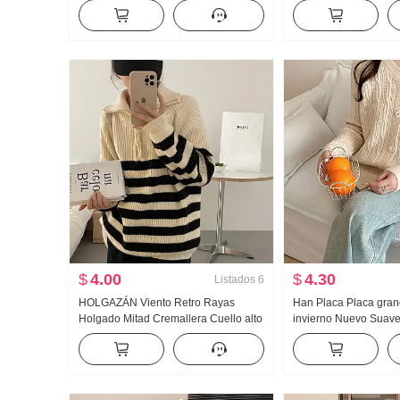
invierno Talle alto Vertical Sentido
2024 Nuevo Modal Aj
Belleza Rad Ropa Partido Recto
Camiseta Top Estilo de
Arrastrando Pantalones
$
4.00
$
4.30
Listados
6
HOLGAZÁN Viento Retro Rayas
Han Placa Placa gran
Holgado Mitad Cremallera Cuello alto
invierno Nuevo Suave
Estilo coreano Jersey de mujer Otoño
Glutinoso Cómodo tej
Invierno Nuevo Casual Cuello
Cárdigan Versátil Hol
redondo Suéter de punto