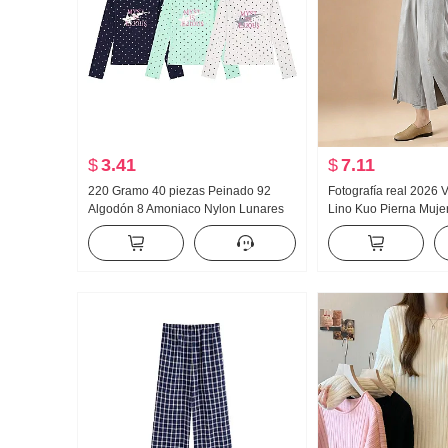
$
3.41
$
7.11
220 Gramo 40 piezas Peinado 92
Fotografía real 2026
Algodón 8 Amoniaco Nylon Lunares
Lino Kuo Pierna Mujer
Ajustado Manga Larga Camiseta
alto Retro Algodón y 
Mujer
capri Holgado Casual