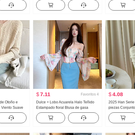
ustado Moda
Collar Manga corta Dos piezas falsas
Talle alto Forra
 pila Collar
Top Mujer Chica atrevida Ajustado
Adelgazante Ve
Adelgazante Camiseta
Sentido Pantalo
$
7.11
$
4.08
Favoritos
4
de Otoño e
Dulce > Lobo Acuarela Halo Teñido
2025 Han Serie
 Viento Suave
Estampado floral Blusa de gasa
piezas Conjunt
ido de punto
Cuadrado Mujer Collar Diseño
Sentido Estilo S
gado Estilo Top
Sentido Adelgazante Lucha Toma
Cuello alto Pil
Camisa pequeña Top
Interior