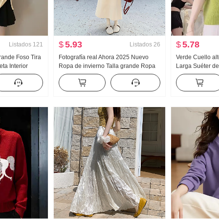
$
5.93
$
5.78
Listados
121
Listados
26
grande Foso Tira
Fotografía real Ahora 2025 Nuevo
Verde Cuello a
ta Interior
Ropa de invierno Talla grande Ropa
Larga Suéter de
ierno
de mujer Acolchado Piel sintética
Invierno Suéte
m Adelgazante
Peluche Abrigo Fieltro de lana Media
Avanzado Senti
ucción de edad
falda Conjunto de falda
edad Top
uéter