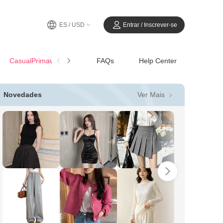
ES / USD
Entrar / Inscrever-se
CasualPrimavera-Verano
FAQs
Help Center
Ver Mais
Novedades
