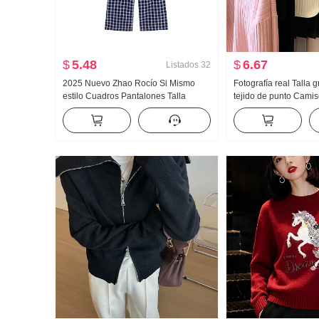
$
5.48
$
6.67
Listados
32
2025 Nuevo Zhao Rocío Si Mismo
Fotografía real Talla 
estilo Cuadros Pantalones Talla
tejido de punto Camise
grande Mujer Gordita Niña
Mujer 2024 Otoño Inv
Adelgazante Pera Tipo Figura Talle
Ligeramente gordo m
alto Pantalones de pierna ancha
Cubierta Vientre Red
Verano
CUELLO REDONDO S