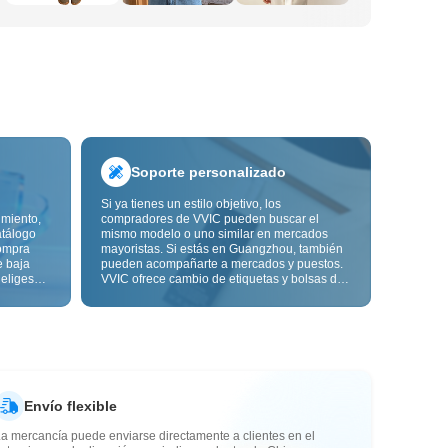
Soporte personalizado
Si ya tienes un estilo objetivo, los
imiento,
compradores de VVIC pueden buscar el
atálogo
mismo modelo o uno similar en mercados
ompra
mayoristas. Si estás en Guangzhou, también
e baja
pueden acompañarte a mercados y puestos.
 eliges
VVIC ofrece cambio de etiquetas y bolsas de
ón de
embalaje, y pronto personalización OEM por
s de
imagen o muestra, para que tu compra sea
alidad,
más controlable y encaje mejor con el ritmo
de tu negocio.
Envío flexible
a mercancía puede enviarse directamente a clientes en el