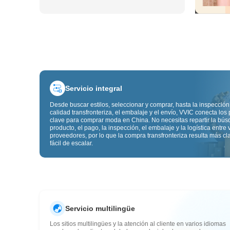
Servicio integral
Desde buscar estilos, seleccionar y comprar, hasta la inspección
calidad transfronteriza, el embalaje y el envío, VVIC conecta los
clave para comprar moda en China. No necesitas repartir la bú
producto, el pago, la inspección, el embalaje y la logística entre 
proveedores, por lo que la compra transfronteriza resulta más cl
fácil de escalar.
Servicio multilingüe
Los sitios multilingües y la atención al cliente en varios idiomas