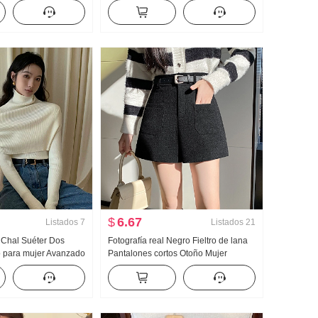
do Invierno
francés Cuello en V Corto Para uso
rsátil HOLGAZÁN
exterior tejido de punto Cárdigan
nes rectos
$
6.67
Listados
7
Listados
21
 Chal Suéter Dos
Fotografía real Negro Fieltro de lana
o para mujer Avanzado
Pantalones cortos Otoño Mujer
encillo Color sólido
invierno Una palabra Talla grande
a Ropa CAPA Camiseta
Talle alto Versátil Para uso exterior
Petite Adelgazante Casual
Pantalones de montar