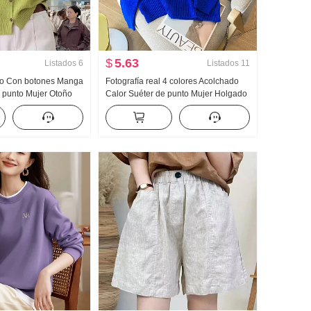
$
5.63
Listados
6
Listados
11
lto Con botones Manga
Fotografía real 4 colores Acolchado
 punto Mujer Otoño
Calor Suéter de punto Mujer Holgado
r 2025 Año Nuevo
HOLGAZÁN Viento Diseño Sentido
do Reducción de
Manga Larga Suéter Chic Top