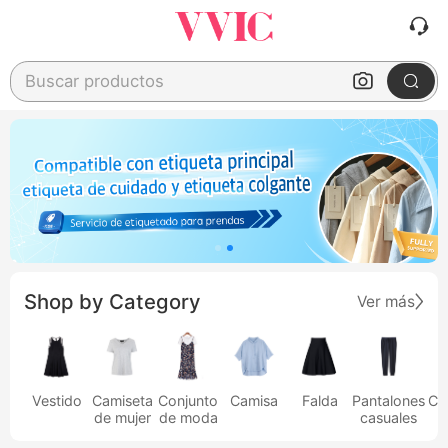
Buscar productos
Shop by Category
Ver más
Vestido
Camiseta
Conjunto
Camisa
Falda
Pantalones
Ca
de mujer
de moda
casuales
h