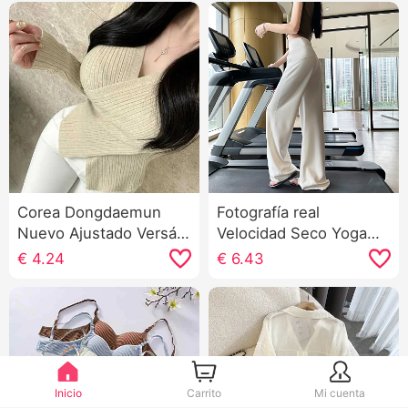
Corea Dongdaemun
Fotografía real
Nuevo Ajustado Versátil
Velocidad Seco Yoga
Sexy Cruz Cuello en V
Pantalones anchos
€
4.24
€
6.43
Estilo Pantalla Figura
Mujer Verano Versión
Femenino Manga Larga
ligera Nuevo Holgado
Suéter de punto
Recto Entrenamiento
Fitness Petite
Pantalones deportivos
Inicio
Carrito
Mi cuenta