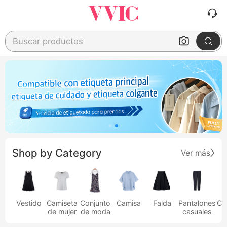
Buscar productos
Shop by Category
Ver más
Vestido
Camiseta
Conjunto
Camisa
Falda
Pantalones
Ca
de mujer
de moda
casuales
h