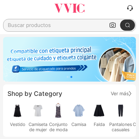
Buscar productos
Shop by Category
Ver más
Vestido
Camiseta
Conjunto
Camisa
Falda
Pantalones
Ca
de mujer
de moda
casuales
h