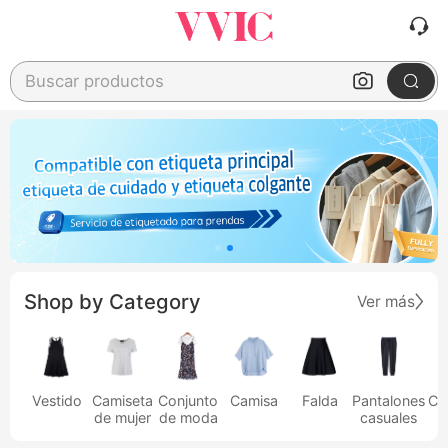
Buscar productos
Shop by Category
Ver más
Vestido
Camiseta
Conjunto
Camisa
Falda
Pantalones
Ca
de mujer
de moda
casuales
h