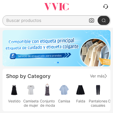
Buscar productos
Shop by Category
Ver más
Vestido
Camiseta
Conjunto
Camisa
Falda
Pantalones
Ca
de mujer
de moda
casuales
h