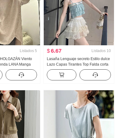
$
6.67
Listados
5
Listados
10
a HOLGAZÁN Viento
Lasaña Lenguaje secreto Estilo dulce
ienda LANA Manga
Lazo Capas Tirantes Top Falda corta
Mujer Otoño Invierno
rdita Niña Cubierta
CCIDENTAL Base Top