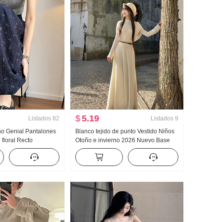
$
5.19
Listados
82
Listados
9
no Genial Pantalones
Blanco tejido de punto Vestido Niños
floral Recto
Otoño e invierno 2026 Nuevo Base
uales Mujer Verano
Interior Partido Falda larga Año Nuevo
ertical Sentido Casual
Ropa Partido Un todo Conjunto
ierna ancha Hijo