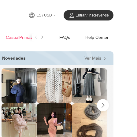
ES / USD
Entrar / Inscrever-se
CasualPrimavera-Verano
FAQs
Help Center
Ver Mais
Novedades
