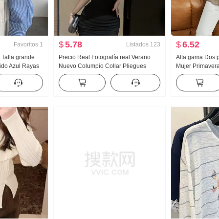
$
5.78
$
6.52
Favoritos
1
Listados
123
Talla grande
Precio Real Fotografía real Verano
Alta gama Dos p
ido Azul Rayas
Nuevo Columpio Collar Pliegues
Mujer Primaver
Mujer Holgado
Ajustado Adelgazante Corte ajustado
Holgado Adelgaz
Super Bonito
Minifalda Tirantes Tul Entallado
Cachemira Mang
Vestido
exterior Patchw