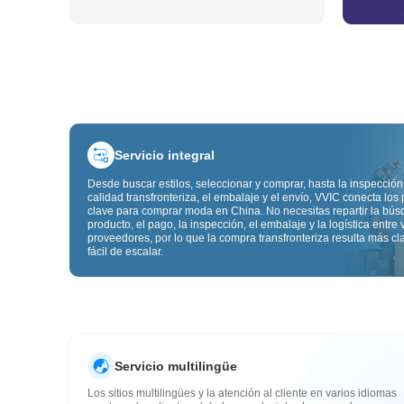
Servicio integral
Desde buscar estilos, seleccionar y comprar, hasta la inspección
calidad transfronteriza, el embalaje y el envío, VVIC conecta los
clave para comprar moda en China. No necesitas repartir la bú
producto, el pago, la inspección, el embalaje y la logística entre 
proveedores, por lo que la compra transfronteriza resulta más cl
fácil de escalar.
Servicio multilingüe
Los sitios multilingües y la atención al cliente en varios idiomas