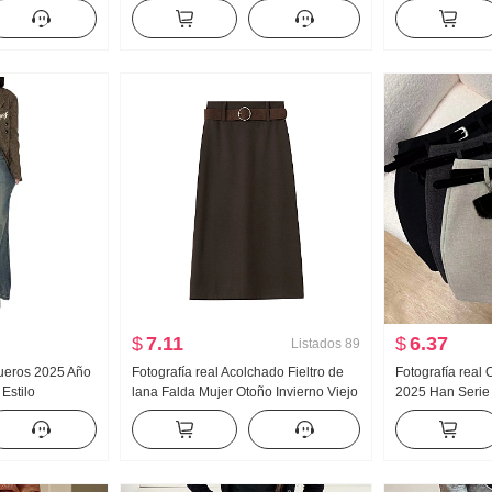
ías Seda Corto
Vestido de tirantes Mujer
Letras Complet
Suéter con cap
Abrigo Moda
$
7.11
$
6.37
Listados
89
ueros 2025 Año
Fotografía real Acolchado Fieltro de
Fotografía real
Estilo
lana Falda Mujer Otoño Invierno Viejo
2025 Han Serie 
alto Talla
Dinero Viento Chica atrevida Retro
grueso Falda Ad
rrastrando
Versátil Talle alto Adelgazante Medio-
Una palabra Min
largo Falda de línea A