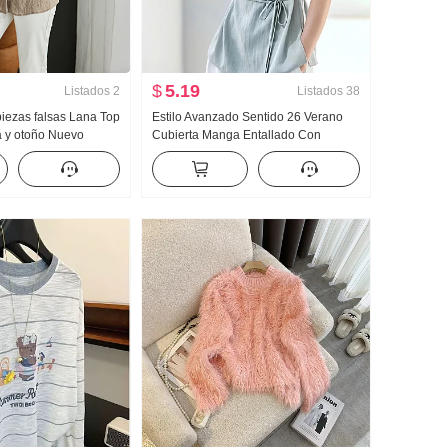
$
5.19
Listados
2
Listados
38
iezas falsas Lana Top
Estilo Avanzado Sentido 26 Verano
a y otoño Nuevo
Cubierta Manga Entallado Con
ante tejido de punto
cordones Cómodo Relajado Sentido
a Larga Para uso
Luz Lujo Camisa
ork Camisa