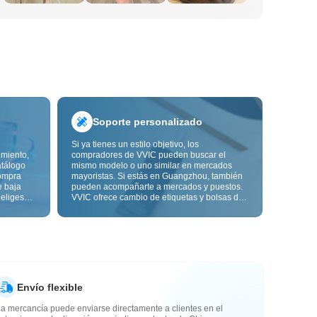
Soporte personalizado
Si ya tienes un estilo objetivo, los
imiento,
compradores de VVIC pueden buscar el
atálogo
mismo modelo o uno similar en mercados
ompra
mayoristas. Si estás en Guangzhou, también
e baja
pueden acompañarte a mercados y puestos.
 eliges
VVIC ofrece cambio de etiquetas y bolsas de
ón de
embalaje, y pronto personalización OEM por
s de
imagen o muestra, para que tu compra sea
alidad,
más controlable y encaje mejor con el ritmo
de tu negocio.
Envío flexible
a mercancía puede enviarse directamente a clientes en el