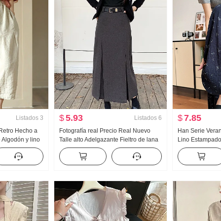
$
5.93
$
7.85
Listados
3
Listados
6
 Retro Hecho a
Fotografía real Precio Real Nuevo
Han Serie Vera
 Algodón y lino
Talle alto Adelgazante Fieltro de lana
Lino Estampado 
es Mujer
Retro Recto Casual Plisado Una
Pantalones cas
gazante
palabra Longitud media Falda
Versión ligera V
talones
Pantalones de p
tica