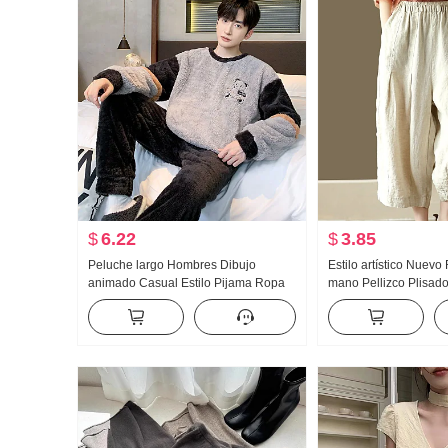
$
6.22
$
3.85
Peluche largo Hombres Dibujo
Estilo artístico Nuevo
animado Casual Estilo Pijama Ropa
mano Pellizco Plisado
de casa Acolchado Calor
Ocho puntos Pantalon
Cintura elástica Adel
Pantalones harén Pan
casuales Cintura elás