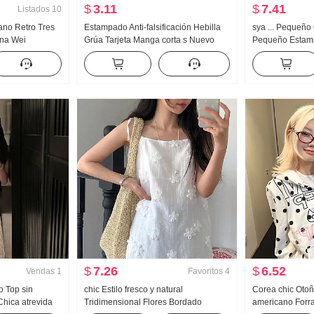
$
3.11
$
7.41
Listados
10
cano Retro Tres
Estampado Anti-falsificación Hebilla
sya ... Pequeño 
rna Wei
Grúa Tarjeta Manga corta s Nuevo
Pequeño Estamp
Holgado Rayas
Versátil Moda Adelgazante Estilo
Mujer Verano E
alones
Sencillo Casual Estilo coreano
Collar Entallad
erno
de tirantes Pelo
$
7.26
$
6.52
Vendas
1
Favoritos
4
o Top sin
chic Estilo fresco y natural
Corea chic Otoño
Chica atrevida
Tridimensional Flores Bordado
americano Forr