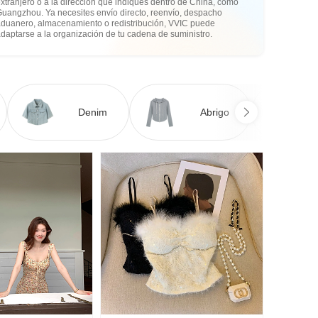
xtranjero o a la dirección que indiques dentro de China, como
Guangzhou. Ya necesites envío directo, reenvío, despacho
aduanero, almacenamiento o redistribución, VVIC puede
daptarse a la organización de tu cadena de suministro.
Denim
Abrigo