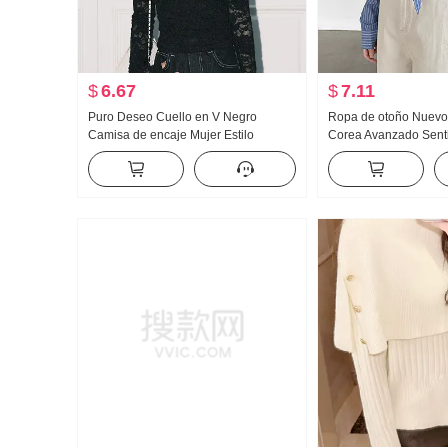
$
6.67
$
7.11
Puro Deseo Cuello en V Negro
Ropa de otoño Nuevo 
Camisa de encaje Mujer Estilo
Corea Avanzado Sent
Ajustado Cuello redondo Base Más
Camisa Manga larga 
grosor Pelo Interior Ponerse al día
ESTILO OCCIDENTAL 
Ropa
Top Moda