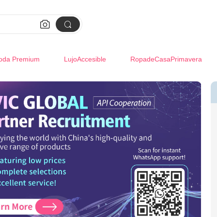


oda Premium
LujoAccesible
RopadeCasaPrimavera