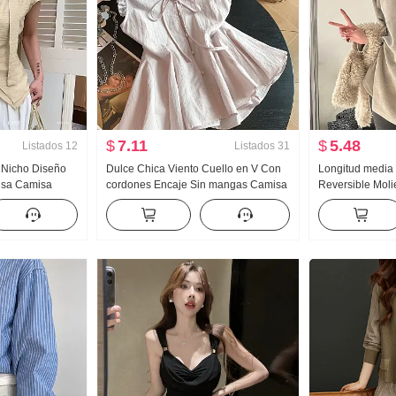
$
7.11
$
5.48
Listados
12
Listados
31
o Nicho Diseño
Dulce Chica Viento Cuello en V Con
Longitud medi
isa Camisa
cordones Encaje Sin mangas Camisa
Reversible Mol
 Cuello en V
de muñeca Mujer Verano Diseño
Larga Camiseta 
ustado
Sentido Holgado Una palabra Hoja
Talla grande Go
de loto Falda Chaleco
Culo ESTILO O