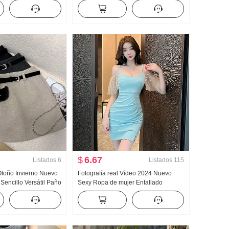
o Sello Manga Larga
Suave Viento Estampado floral Falda
ucha Casual Mujer
Mujer Cintura elástica Vertical
Colgante Sentido Adelgazante Falda
Conjunto
$
6.67
Listados
6
Listados
115
 Otoño Invierno Nuevo
Fotografía real Vídeo 2024 Nuevo
Sencillo Versátil Paño
Sexy Ropa de mujer Entallado
elgazante Talle alto
Adelgazante Abertura Vestido
ifalda Con cinturón
Hombros descubiertos Corte bajo
Falda lápiz