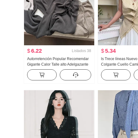
$
6.22
$
5.34
Listados
38
Autorretención Popular Recomendar
ls Trece líneas Nuev
Gigante Calor Talle alto Adelgazante
Colgante Cuello Cam
tejido de punto Pantalones anchos
pequeña Mujer Verano
Mujer Otoño Invierno 2024 Nuevo
Manga corta Cinta Aj
Recto Pantalones
Adelgazante