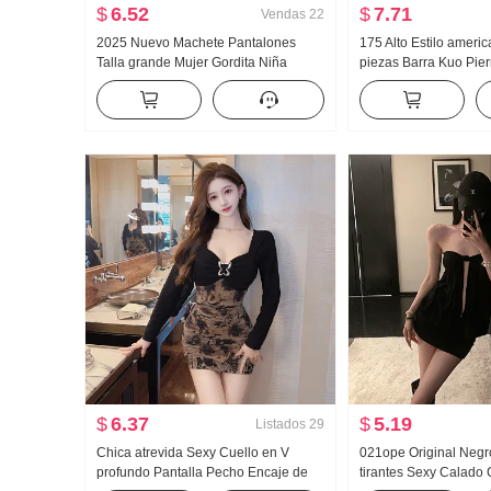
$
6.52
$
7.71
Vendas
22
2025 Nuevo Machete Pantalones
175 Alto Estilo ameri
Talla grande Mujer Gordita Niña
piezas Barra Kuo Pie
Adelgazante Pera Tipo Figura Talle
Pantalones Forrado 
alto Holgado Pantalones de pierna
Bombeo Cuerda Pant
ancha Casual Hoz Pantalones
deportivos Otoño Invi
$
6.37
$
5.19
Listados
29
Chica atrevida Sexy Cuello en V
021ope Original Negr
profundo Pantalla Pecho Encaje de
tirantes Sexy Calado 