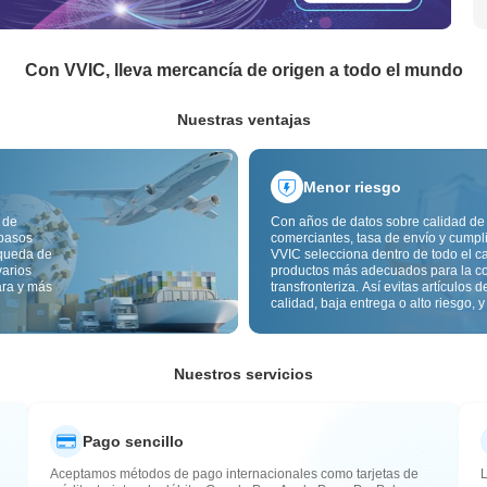
Con VVIC, lleva mercancía de origen a todo el mundo
Nuestras ventajas
Menor riesgo
 de
Con años de datos sobre calidad de
 pasos
comerciantes, tasa de envío y cumpl
squeda de
VVIC selecciona dentro de todo el c
varios
productos más adecuados para la c
ara y más
transfronteriza. Así evitas artículos d
calidad, baja entrega o alto riesgo, y
mercancía más estable. La inspecci
calidad transfronteriza y las etiqueta
origen reducen además riesgos de c
aduana y posventa.
Nuestros servicios
Pago sencillo
Aceptamos métodos de pago internacionales como tarjetas de
L