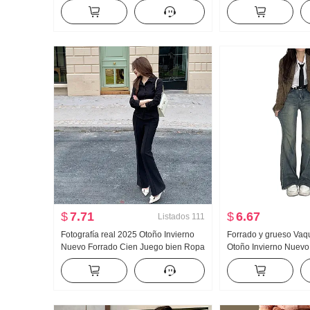
malla Ajustado Adelgazante Manga
Falda lápiz Acetato D
Larga Corte ajustado Vestido
Vestido
$
7.71
$
6.67
Listados
111
Fotografía real 2025 Otoño Invierno
Forrado y grueso Vaq
Nuevo Forrado Cien Juego bien Ropa
Otoño Invierno Nuevo 
Adelgazante Pellizco Cintura Espina
americano Retro Talle 
de pescado Talle alto Campana ligera
grande Gordita Niña A
Pantalones Casual Pantalones largos
Trompeta Pantalones
Mujer