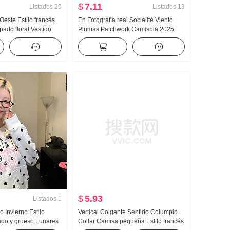
$
7.11
Listados
29
Listados
13
Oeste Estilo francés
En Fotografía real Socialité Viento
ado floral Vestido
Plumas Patchwork Camisola 2025
lasticidad Cuadrado
Estilo de otoño Avanzado Con
o Largo Corto Vestido
incrustaciones de diamantes Top sin
 Círculo
tirantes Sin mangas Cinturón Pecho
Almohadilla
$
5.93
Listados
1
 Invierno Estilo
Vertical Colgante Sentido Columpio
ado y grueso Lunares
Collar Camisa pequeña Estilo francés