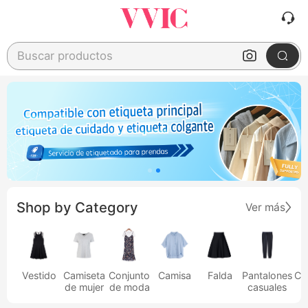
Buscar productos
Shop by Category
Ver más
Vestido
Camiseta
Conjunto
Camisa
Falda
Pantalones
Ca
de mujer
de moda
casuales
h