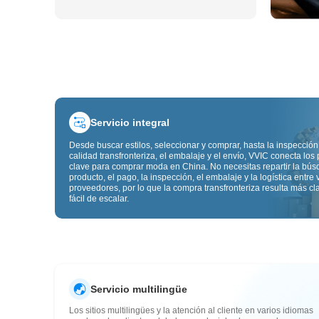
Servicio integral
Desde buscar estilos, seleccionar y comprar, hasta la inspección
calidad transfronteriza, el embalaje y el envío, VVIC conecta los
clave para comprar moda en China. No necesitas repartir la bú
producto, el pago, la inspección, el embalaje y la logística entre 
proveedores, por lo que la compra transfronteriza resulta más cl
fácil de escalar.
Servicio multilingüe
Los sitios multilingües y la atención al cliente en varios idiomas