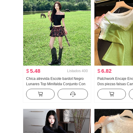
$
5.48
$
6.82
Listados
400
Chica atrevida Escote bardot Negro
Patchwork Encaje Enc
Lunares Top Minifalda Conjunto Con
Dos piezas falsas Ca
cordones Cuadros Brote Falda Retro
Verano Moda Estilo R
Falda de cuadros
edad tejido de punto 