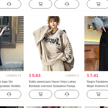
ño Invierno
Calado Manga Larga Suéter de punto
Falda lápiz Ace
 Suéter
Mujer Holgado Relajado Sentido
Vestido
Suéter Top
$
5.63
$
7.41
Listados
21
Listados
2
e bajo Sin
Estilo americano Hacer Viejo Letras
Negro Pantalon
justado Vestido
Bordado oversize Sudadera Pareja
Mujer Invierno Es
l Hermana Estilo
Primavera Retro Suelo residual
Avanzado Senti
cubierta
Viento Unisex Casual Top Moda
Niños 2025 Año 
Nuevo