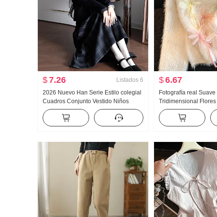
$
7.26
$
6.67
Listados
6
2026 Nuevo Han Serie Estilo colegial
Fotografía real Suave
Cuadros Conjunto Vestido Niños
Tridimensional Flore
Otoño e invierno Avanzado Sentido
Suéter de punto Mujer
Estilo Ropa Partido Falda larga
Suave Glutinoso Dulc