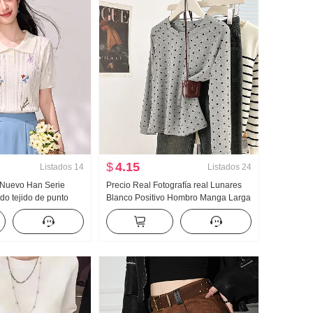
$
4.15
Listados
14
Listados
24
 Nuevo Han Serie
Precio Real Fotografía real Lunares
do tejido de punto
Blanco Positivo Hombro Manga Larga
miseta Mujer Diseño
Camiseta Mujer Primavera Otoño
orto Top
2024 Nuevo Camiseta Interior Interior
Ponerse al día Ropa