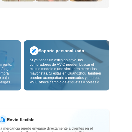
Soporte personalizado
Si ya tienes un estilo objetivo, los
imiento,
compradores de VVIC pueden buscar el
atálogo
mismo modelo o uno similar en mercados
ompra
mayoristas. Si estás en Guangzhou, también
e baja
pueden acompañarte a mercados y puestos.
 eliges
VVIC ofrece cambio de etiquetas y bolsas de
ón de
embalaje, y pronto personalización OEM por
s de
imagen o muestra, para que tu compra sea
alidad,
más controlable y encaje mejor con el ritmo
de tu negocio.
Envío flexible
a mercancía puede enviarse directamente a clientes en el