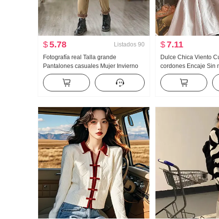
$
5.78
$
7.11
Listados
90
Fotografía real Talla grande
Dulce Chica Viento C
Pantalones casuales Mujer Invierno
cordones Encaje Sin
Hermana mayor Holgado Forrado
de muñeca Mujer Ver
Recto Pantalones largos Adelgazante
Sentido Holgado Una 
Pierna ajustada Pantalones harén
de loto Falda Chaleco