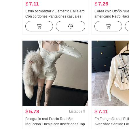
$
7.11
$
7.26
Estilo occidental v Elemento Callejero
Corea chic Otoño Nue
Con cordones Pantalones casuales
americano Retro Hace
y2k Retro Harajuku Estrás Pantalones
Machete Kuo Pierna 
rectos Talle alto Hee Ha Pantalones
Mujer Holgado Casua
deportivos Mujer
rectos
$
5.78
$
7.11
Listados
9
Fotografía real Precio Real Sin
En Fotografía real Est
reducción Encaje con inserciones Top
Avanzado Sentido Laz