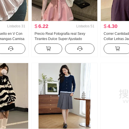
$
6.22
$
4.30
Listados
31
Listados
51
uello en V Con
Precio Real Fotografía real Sexy
Correr Cantidad
 mangas Camisa
Tirantes Dulce Super Ajustado
Collar Letras Ja
ano Diseño
Marinero jk Uniforme Diseño Sentido
americano Suét
palabra Hoja
Petite Gran columpio Vestido
Otoño e inviern
Suave Glutinos