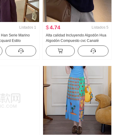
$
4.74
Listados
1
Listados
5
 Han Serie Marino
Alta calidad Incluyendo Algodón Hua
cquard Estilo
Algodón Compuesto cvc Canalé
er de punto Mujer
CUELLO REDONDO Estampado
o Nuevo Versátil
Sudadera Mujer Pareja Estándar
o Suéter Moda
Forrado