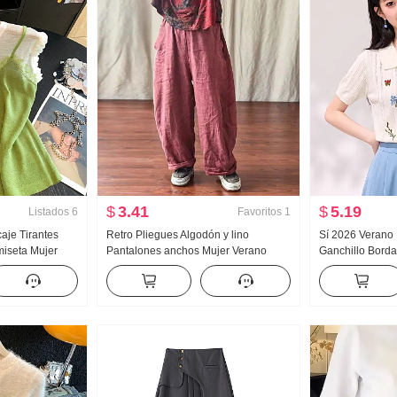
$
3.41
$
5.19
Listados
6
Favoritos
1
aje Tirantes
Retro Pliegues Algodón y lino
Sí 2026 Verano
miseta Mujer
Pantalones anchos Mujer Verano
Ganchillo Borda
educción de
Versión ligera 2026 Nuevo Talla
Manga corta Ca
Top
grande Holgado Lino Nueve puntos
Sentido Nicho C
Machete Pantalones