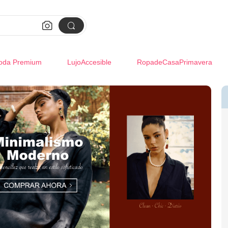


oda Premium
LujoAccesible
RopadeCasaPrimavera