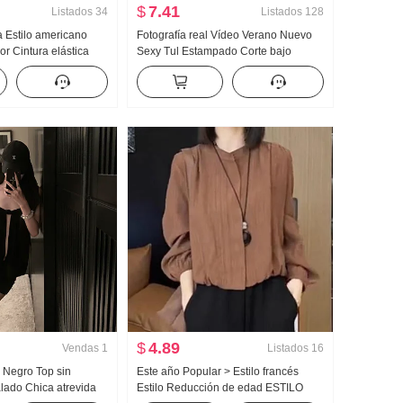
$
7.41
Listados
34
Listados
128
a Estilo americano
Fotografía real Vídeo Verano Nuevo
r Cintura elástica
Sexy Tul Estampado Corte bajo
Ropa de trabajo
Manga corta Corte ajustado
25 Verano Nuevo
Adelgazante Largo Vestido Mujer
$
4.89
Vendas
1
Listados
16
 Negro Top sin
Este año Popular > Estilo francés
alado Chica atrevida
Estilo Reducción de edad ESTILO