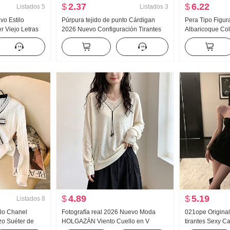
$
2.37
$
6.22
Listados
5
Listados
3
vo Estilo
Púrpura tejido de punto Cárdigan
Pera Tipo Figur
r Viejo Letras
2026 Nuevo Configuración Tirantes
Albaricoque Colo
Wei Pantalones
Otoño Invierno Ropa Partido
Bombeo Cuerda 
l Pantalones
Dopamina Exterior Partido Abrigo Top
Falda Mujer 20
Recto Falda
$
4.89
$
5.19
Listados
8
ilo Chanel
Fotografía real 2026 Nuevo Moda
021ope Original
o Suéter de
HOLGAZÁN Viento Cuello en V
tirantes Sexy C