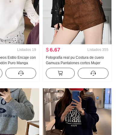
$
6.67
Listados
19
Listados
355
eos Estilo Encaje con
Fotografía real pu Costura de cuero
godón Puro Manga
Gamuza Pantalones cortos Mujer
 Talla grande Ropa de
2025 Otoño Invierno Dulce Genial
iña Otoño Invierno
Chica atrevida Talle alto Ajustado Una
a Carne Base Top
palabra Base Pantalones de montar