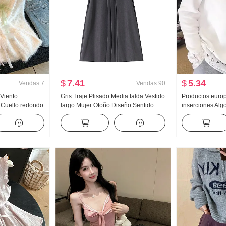
$
7.41
$
5.34
Vendas
7
Vendas
90
 Viento
Gris Traje Plisado Media falda Vestido
Productos europ
s Cuello redondo
largo Mujer Otoño Diseño Sentido
inserciones Al
 Otoño Invierno
Talle alto Adelgazante Petite Una
Larga Camiseta
e Suéter Moda
palabra Medio-largo Traje Falda
mujer Gordita N
Blanco Cubiert