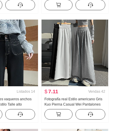
tato Días Seda Corto
OCCIDENTAL Manga Larga Camisa
para mujer Único Hermoso Camisa
pequeña Avanzado Sentido Top Moda
$
7.11
Listados
14
Vendas
42
es vaqueros anchos
Fotografía real Estilo americano Gris
tilo Talle alto
Kuo Pierna Casual Wei Pantalones
do Holgado Petite
Mujer 2026 Primavera Nuevo
Otoño Invierno
Holgado Talle alto Recto Deporte
Pantalones