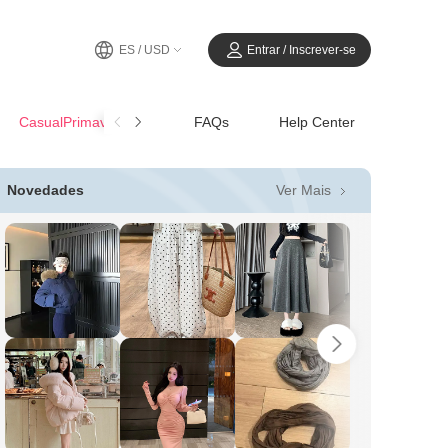
ES / USD
Entrar / Inscrever-se
CasualPrimavera-Verano
FAQs
Help Center
Ver Mais
Novedades
