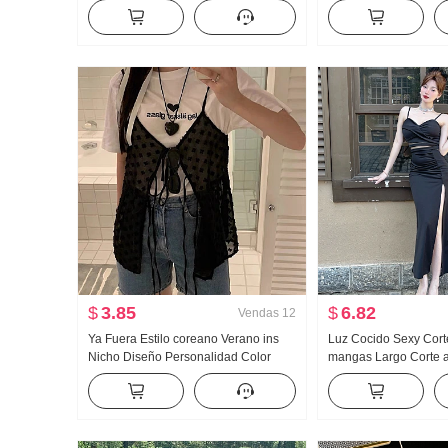
sin tirantes Forrado Camiseta Interior
punto Mujer 2025 Oto
Interior Partido Fieltro de lana Versátil
Nuevo Diseño Sentido
Pantalones de montar
Cárdigan
$
3.85
$
6.82
Vendas
12
Ya Fuera Estilo coreano Verano ins
Luz Cocido Sexy Cort
Nicho Diseño Personalidad Color
mangas Largo Corte a
sólido Pequeño Flores Pila Ropa Tul
de tirantes Moda Rea
Con cordones Tirantes
Abertura Espalda des
Ajustado Vestido