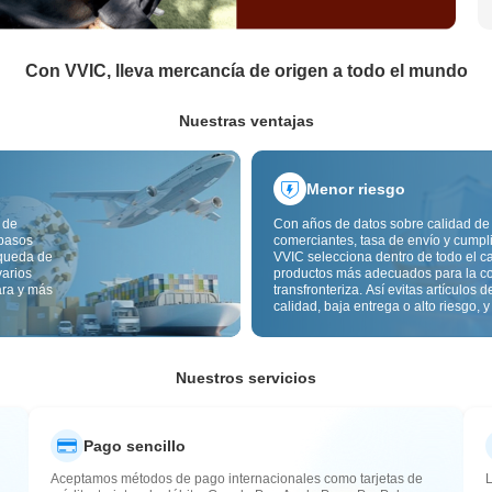
Con VVIC, lleva mercancía de origen a todo el mundo
Nuestras ventajas
Menor riesgo
 de
Con años de datos sobre calidad de
 pasos
comerciantes, tasa de envío y cumpl
squeda de
VVIC selecciona dentro de todo el c
varios
productos más adecuados para la c
ara y más
transfronteriza. Así evitas artículos d
calidad, baja entrega o alto riesgo, y
mercancía más estable. La inspecci
calidad transfronteriza y las etiqueta
origen reducen además riesgos de c
aduana y posventa.
Nuestros servicios
Pago sencillo
Aceptamos métodos de pago internacionales como tarjetas de
L