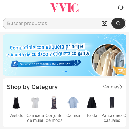
Buscar productos
Shop by Category
Ver más
Vestido
Camiseta
Conjunto
Camisa
Falda
Pantalones
Ca
de mujer
de moda
casuales
h