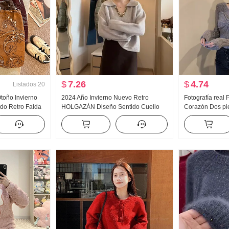
$
7.26
$
4.74
Listados
20
Otoño Invierno
2024 Año Invierno Nuevo Retro
Fotografía real 
do Retro Falda
HOLGAZÁN Diseño Sentido Cuello
Corazón Dos pie
falda Mujer
en V Jersey de mujer Estilo Moda
línea Venta Chi
antalones
Suéter de punto