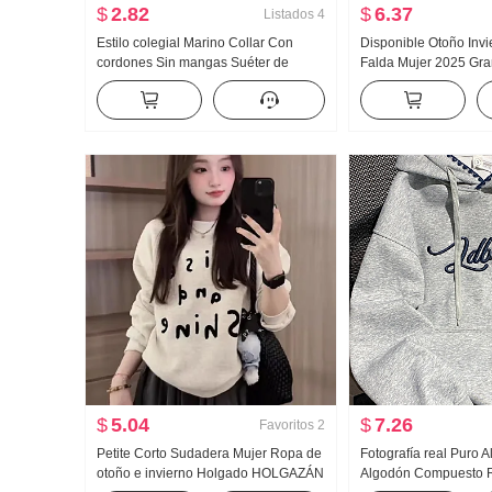
$
2.82
$
6.37
Listados
4
Estilo colegial Marino Collar Con
Disponible Otoño Inv
cordones Sin mangas Suéter de
Falda Mujer 2025 Gra
punto Mujer
Fieltro de lana Talle a
longitud media Falda 
Cubierta ... Paño gru
$
5.04
$
7.26
Favoritos
2
Petite Corto Sudadera Mujer Ropa de
Fotografía real Puro 
otoño e invierno Holgado HOLGAZÁN
Algodón Compuesto 