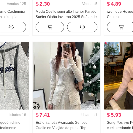
$
2.30
$
4.89
Vendas
125
Vendas
5
ierno Cachemira
Moda Cuello semi alto Interior Partido
jwunique Hoyue
n columpio
Suéter Otoño Invierno 2025 Suéter de
Chaleco
lto Falda de
punto Manga abullonada Suéter de
de línea A
punto Mediano Collar Base
eso Falda larga
Acolchado Top
$
7.41
$
5.93
Listados
18
Listados
1
Algodón chino
Estilo francés Avanzado Sentido
Song Positivo 
Realmente
Cuello en V tejido de punto Top
cuello redondo 