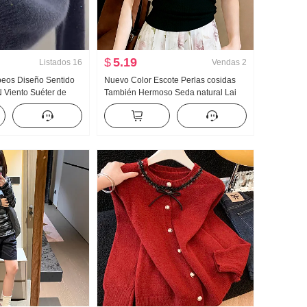
$
5.19
Listados
16
Vendas
2
peos Diseño Sentido
Nuevo Color Escote Perlas cosidas
Viento Suéter de
También Hermoso Seda natural Lai
mujer 2025 Otoño e
Competencia Er CUELLO REDONDO
ado Sentido Casual
tejido de punto Camiseta Mujer
Grande u Collar Suéter de punto Top