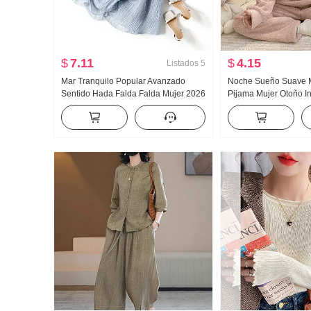
$
7.11
$
4.15
Listados
5
Mar Tranquilo Popular Avanzado
Noche Sueño Suave M
Sentido Hada Falda Falda Mujer 2026
Pijama Mujer Otoño I
Verano Nuevo Talle alto Estilo Una
largo Holgado Estilo 
palabra Falda
Ropa de casa Conjun