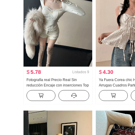
$
5.78
$
4.30
Listados
9
Fotografía real Precio Real Sin
Ya Fuera Corea chic 
reducción Encaje con inserciones Top
Arrugas Cuadros Part
sin tirantes Forrado Camiseta Interior
trasera Dos Ropa Tir
Interior Partido Fieltro de lana Versátil
cordones Volante Cha
Pantalones de montar