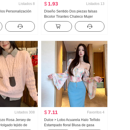
$
1.93
Listados
8
Listados
13
los Personalización
Diseño Sentido Dos piezas falsas
Bicolor Tirantes Chaleco Mujer
Primavera-Verano Nuevo Puro Deseo
Chica atrevida Sexy Ajustado Sin
mangas Top
$
7.11
Listados
308
Favoritos
4
Pozo Rosa Jersey de
Dulce > Lobo Acuarela Halo Teñido
Holgado tejido de
Estampado floral Blusa de gasa