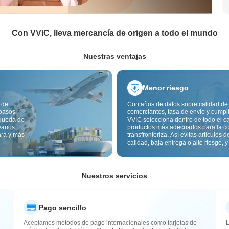
Con VVIC, lleva mercancía de origen a todo el mundo
Nuestras ventajas
Menor riesgo
 de
Con años de datos sobre calidad de
 pasos
comerciantes, tasa de envío y cumpl
squeda de
VVIC selecciona dentro de todo el c
varios
productos más adecuados para la c
ara y más
transfronteriza. Así evitas artículos d
calidad, baja entrega o alto riesgo, y
mercancía más estable. La inspecci
calidad transfronteriza y las etiqueta
origen reducen además riesgos de c
aduana y posventa.
Nuestros servicios
Pago sencillo
Aceptamos métodos de pago internacionales como tarjetas de
L