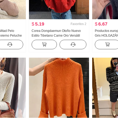
$
5.19
$
6.67
Favoritos
2
itad Pelo
Corea Dongdaemun Otoño Nuevo
Productos euro
nvierno Peluche
Estilo Tibetano Carne Oro Versátil
Gris HOLGAZÁN 
coreano Popular
Han Serie HOLGAZÁN Pantalla
punto Ropa de 
to
Blanco Adelgazante Diseño Sentido
invierno Avanz
Suéter
Versátil Top