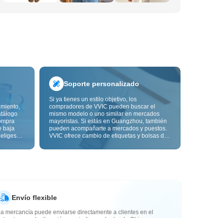
Soporte personalizado
Si ya tienes un estilo objetivo, los
imiento,
compradores de VVIC pueden buscar el
atálogo
mismo modelo o uno similar en mercados
ompra
mayoristas. Si estás en Guangzhou, también
e baja
pueden acompañarte a mercados y puestos.
 eliges
VVIC ofrece cambio de etiquetas y bolsas de
ón de
embalaje, y pronto personalización OEM por
s de
imagen o muestra, para que tu compra sea
alidad,
más controlable y encaje mejor con el ritmo
de tu negocio.
Envío flexible
a mercancía puede enviarse directamente a clientes en el