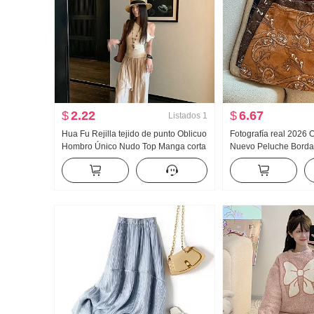
$
2.22
$
6.67
Listados
1
Hua Fu Rejilla tejido de punto Oblicuo
Fotografía real 2026 
Hombro Único Nudo Top Manga corta
Nuevo Peluche Borda
Verano Avanzado Sentido Bonito
Pei Li S Bordado Mini
Ajustado Camiseta Mujer
Cinturón Seguridad P