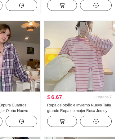
ueso Invierno Mujer
Cuadrado Mujer Collar Diseño
N Avanzado Sentido
Sentido Adelgazante Lucha Toma
or Top
Camisa pequeña Top
$
6.67
Listados
7
 Púrpura Cuadros
Ropa de otoño e invierno Nuevo Talla
jer Otoño Nuevo
grande Ropa de mujer Rosa Jersey
 Nicho Holgado
de mujer Suave Glutinoso
 Manga Larga Top
HOLGAZÁN Viento Avanzado Sentido
Diseño Sentido Rayas Suéter de
punto