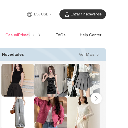
ES / USD
Entrar / Inscrever-se
CasualPrimavera-Verano
FAQs
Help Center
Ver Mais
Novedades
