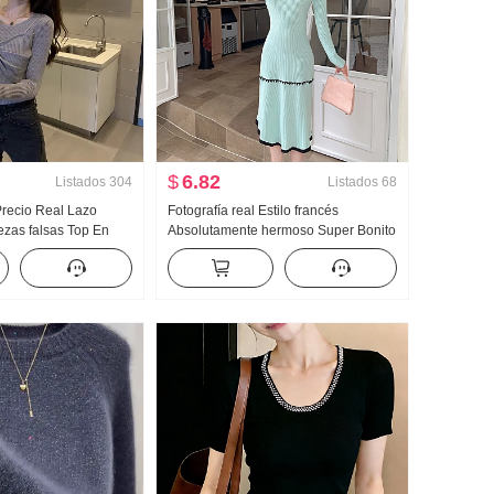
$
6.82
Listados
304
Listados
68
Precio Real Lazo
Fotografía real Estilo francés
zas falsas Top En
Absolutamente hermoso Super Bonito
ca > Bombeo Plisado
> Cuadrado Collar tejido de punto
Vestido Mujer Otoño Invierno Interior
Partido Entallado Adelgazante Suéter
Falda