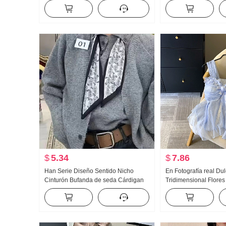
Viento Manga Larga CUELLO
Super Forrado Otoño 
REDONDO Top
Bordado Holgado Con
coreano Top Ropa de
$
5.34
$
7.86
Han Serie Diseño Sentido Nicho
En Fotografía real Du
Cinturón Bufanda de seda Cárdigan
Tridimensional Flores 
Nuevo Retro Avanzado Sentido Estilo
Camisola para mujer 
Reducción de edad Suéter Conjunto
Entallado Adelgazant
de dos piezas