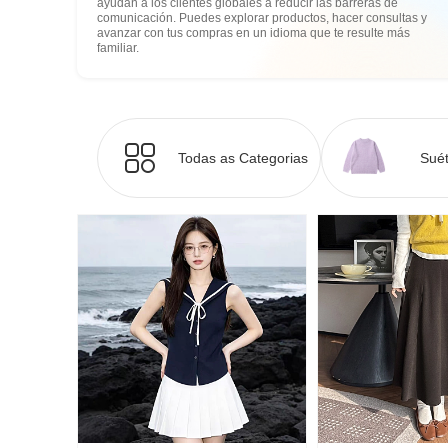
ayudan a los clientes globales a reducir las barreras de
comunicación. Puedes explorar productos, hacer consultas y
avanzar con tus compras en un idioma que te resulte más
familiar.
Todas as Categorias
Suét