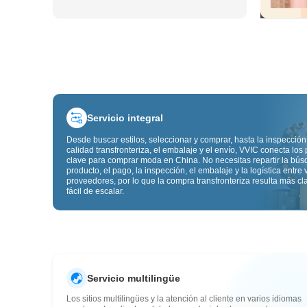
Servicio integral
Desde buscar estilos, seleccionar y comprar, hasta la inspección
calidad transfronteriza, el embalaje y el envío, VVIC conecta los
clave para comprar moda en China. No necesitas repartir la bú
producto, el pago, la inspección, el embalaje y la logística entre 
proveedores, por lo que la compra transfronteriza resulta más cl
fácil de escalar.
Servicio multilingüe
Los sitios multilingües y la atención al cliente en varios idiomas