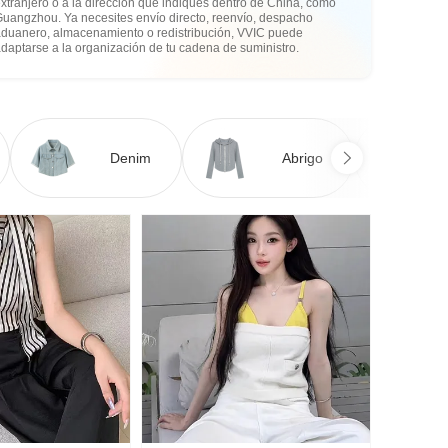
xtranjero o a la dirección que indiques dentro de China, como
Guangzhou. Ya necesites envío directo, reenvío, despacho
aduanero, almacenamiento o redistribución, VVIC puede
daptarse a la organización de tu cadena de suministro.
Denim
Abrigo