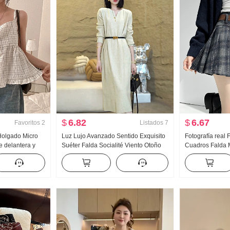
$
6.82
$
6.67
Favoritos
2
Listados
7
Holgado Micro
Luz Lujo Avanzado Sentido Exquisito
Fotografía real F
e delantera y
Suéter Falda Socialité Viento Otoño
Cuadros Falda 
antes Con
Invierno Nuevo Estilo Manga larga
Invierno Nuevo 
leco para mujer
tejida Lana Vestido Mujer
Antivuelco Una 