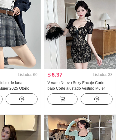
$
6.37
Listados
60
Listados
33
ieltro de lana
Verano Nuevo Sexy Encaje Corte
Mujer 2025 Otoño
bajo Corte ajustado Vestido Mujer
Falda plisada Petite
Puro Deseo Viento Chica atrevida
palabra Corto Falda
Ajustado Adelgazante Corte ajustado
Corto Falda