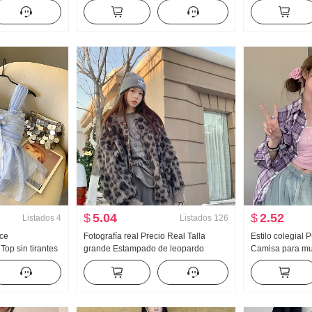
Invierno Nuevo
Adelgazante Mono Conjunto de falda
punto Suéter gr
 capucha Estilo
Han Serie
Nuevo HOLGAZÁ
 mujer
Para uso exteri
$
5.04
$
2.52
Listados
4
Listados
126
lce
Fotografía real Precio Real Talla
Estilo colegial
Top sin tirantes
grande Estampado de leopardo
Camisa para mu
2026 Volante
Otoño Invierno Calor tejido de punto
Diseño Sentido
e Falda Top
Cárdigan HOLGAZÁN Viento Suéter
Casual Versátil
Camiseta Interior Camiseta Mujer