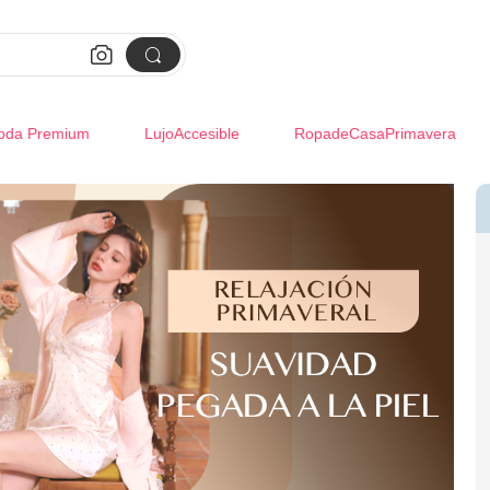


oda Premium
LujoAccesible
RopadeCasaPrimavera