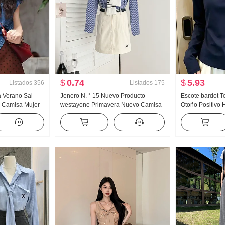
$
0.74
$
5.93
Listados
356
Listados
175
 Verano Sal
Jenero N. ° 15 Nuevo Producto
Escote bardot T
o Camisa Mujer
westayone Primavera Nuevo Camisa
Otoño Positivo 
eño Sentido
para mujer Diseño Sentido Han Serie
Único Hermoso 
Viaje diario Versátil Camisa
Interior Partid
Camiseta Interio