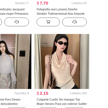
$
7.70
Vendas
17
Listados
50
erticales Jacquard
Fotografía real Lunares Diseño
para mujer Primavera-
Sentido Tridimensional Alas Deporte
o Sentido Holgado
Wei Pantalones Mujer Nuevo Luz Asia
 Manga Larga Camisa
Viento Holgado Recto Adelgazante
r Top
Pantalones casuales
$
2.15
Favoritos
9
Listados
269
enial Puro Deseo
Colgante Cuello Sin mangas Top
 descubiertos
Mujer Verano Para uso exterior Suéter