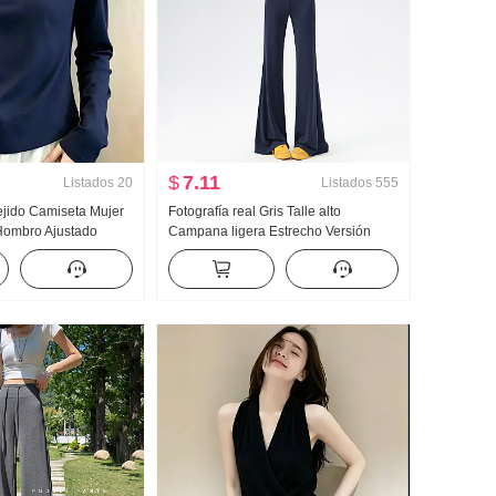
$
7.11
Listados
20
Listados
555
ejido Camiseta Mujer
Fotografía real Gris Talle alto
Hombro Ajustado
Campana ligera Estrecho Versión
Gigante Bonito
Pantalones deportivos Mujer Verano
o Manga Larga Top
2026 Año Nuevo Ajustado Yoga
r
Deporte Wei Pantalones