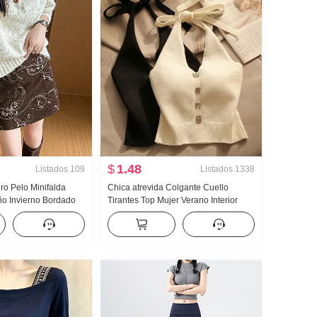
$
1.48
Listados
109
Listados
1338
ro Pelo Minifalda
Chica atrevida Colgante Cuello
ño Invierno Bordado
Tirantes Top Mujer Verano Interior
 línea A Talle alto
Partido Para uso exterior Belleza
alones cortos Bordado
Espalda Ajustado Diseño Sentido
er
Hombros descubiertos Corto tejido de
punto Chaleco