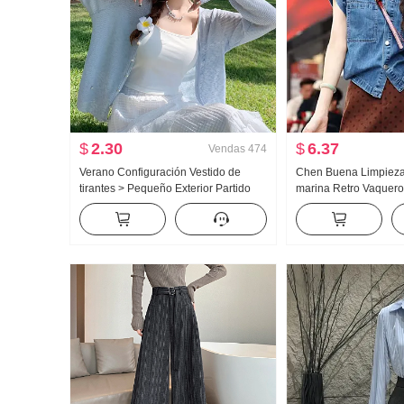
$
2.30
$
6.37
Vendas
474
Verano Configuración Vestido de
Chen Buena Limpieza
tirantes > Pequeño Exterior Partido
marina Retro Vaquer
Cárdigan Versión ligera Tejido para
Para uso exterior Dis
mujer Pequeño Chal Hielo Seda Tul
Casual Top
Protección solar Abrigo Top