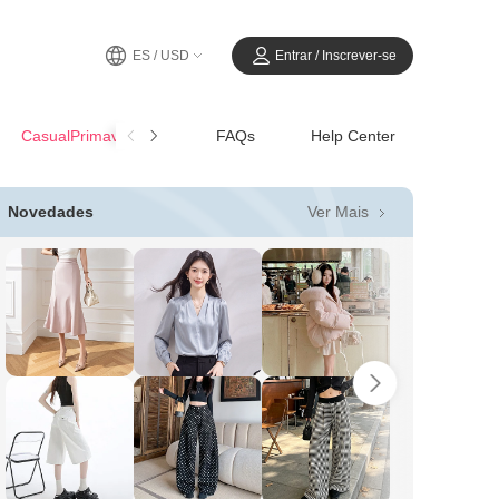
ES / USD
Entrar / Inscrever-se
CasualPrimavera-Verano
FAQs
Help Center
Ver Mais
Novedades
