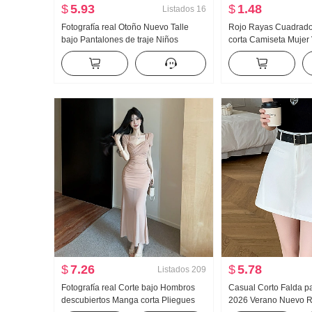
$
5.93
$
1.48
Listados
16
Fotografía real Otoño Nuevo Talle
Rojo Rayas Cuadrado
bajo Pantalones de traje Niños
corta Camiseta Mujer
Versión ligera Holgado Vertical
Contraste de color Hi
Colgante Sentido bf HOLGAZÁN
de punto Ajustado Ad
Casual Campana ligera Pantalones
Top
de pierna ancha
$
7.26
$
5.78
Listados
209
Fotografía real Corte bajo Hombros
Casual Corto Falda p
descubiertos Manga corta Pliegues
2026 Verano Nuevo R