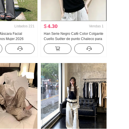
$
4.30
Listados
221
Vendas
1
Máscara Facial
Han Serie Negro Café Color Colgante
hos Mujer 2026
Cuello Suéter de punto Chaleco para
rsión ligera Vertical
mujer 2026 Verano Nuevo Sin
do Sentido Yoga
mangas Chic Top Color sólido
n Recto Pantalones
Adelgazante