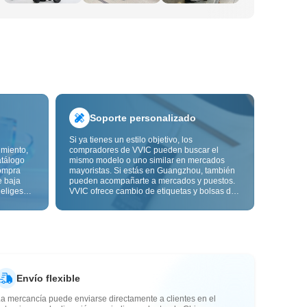
Soporte personalizado
Si ya tienes un estilo objetivo, los
imiento,
compradores de VVIC pueden buscar el
atálogo
mismo modelo o uno similar en mercados
ompra
mayoristas. Si estás en Guangzhou, también
e baja
pueden acompañarte a mercados y puestos.
 eliges
VVIC ofrece cambio de etiquetas y bolsas de
ón de
embalaje, y pronto personalización OEM por
s de
imagen o muestra, para que tu compra sea
alidad,
más controlable y encaje mejor con el ritmo
de tu negocio.
Envío flexible
a mercancía puede enviarse directamente a clientes en el