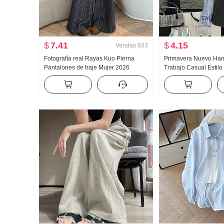
$
7.41
$
4.15
Vendas
833
Fotografía real Rayas Kuo Pierna
Primavera Nuevo Han
Pantalones de traje Mujer 2026
Trabajo Casual Estilo
Primavera y otoño Talle alto
Estilo Rayas Camisa T
Adelgazante Versátil Vertical Sentido
Traje de dos piezas
Arrastrando Recto Pantalones
casuales