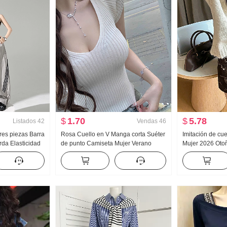
$
1.70
$
5.78
Listados
42
Vendas
46
es piezas Barra
Rosa Cuello en V Manga corta Suéter
Imitación de cue
da Elasticidad
de punto Camiseta Mujer Verano
Mujer 2026 Oto
al Pantalones
2026 Nuevo Ajustado Adelgazante
Gamuza Falda de
Entallado Dulce picante Viento Corto
Antivuelco Pant
Top
Falda corta Muj