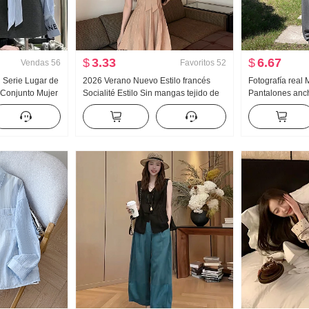
$
3.33
$
6.67
Vendas
56
Favoritos
52
 Serie Lugar de
2026 Verano Nuevo Estilo francés
Fotografía real 
 Conjunto Mujer
Socialité Estilo Sin mangas tejido de
Pantalones anc
alle alto Falda
punto Adelgazante Ajustado Lazo
Nuevo Verano Ve
Estilo Chanel Vestido Mujer
Sentido Avanza
Estrecho Versió
deportivos