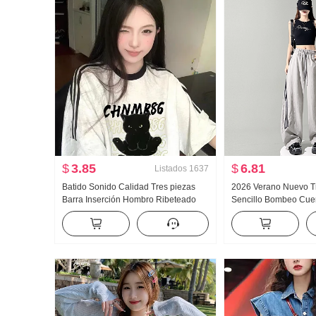
$
3.85
$
6.81
Listados
1637
Batido Sonido Calidad Tres piezas
2026 Verano Nuevo Tr
Barra Inserción Hombro Ribeteado
Sencillo Bombeo Cuer
210 Gramo Algodón Puro Holgado
Casual Versátil Casu
Contraste de color Top 2025
cargo Mujer
Primavera Nuevo Manga corta Mujer