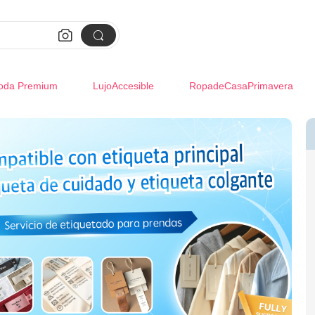


oda Premium
LujoAccesible
RopadeCasaPrimavera