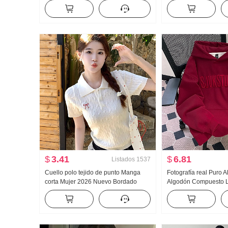
Longitud media Tul Vestido Base
Falda pantalón Talle 
9807 Estilo Manga corta
Pantalones de montar
exterior Corto Pantal
$
3.41
$
6.81
Listados
1537
Cuello polo tejido de punto Manga
Fotografía real Puro 
corta Mujer 2026 Nuevo Bordado
Algodón Compuesto 
Retro Estilo colegial Trenza Suéter
Sudadera Mujer 2025 
Camiseta Top
primavera Nuevo Vers
Bordado Holgado Co