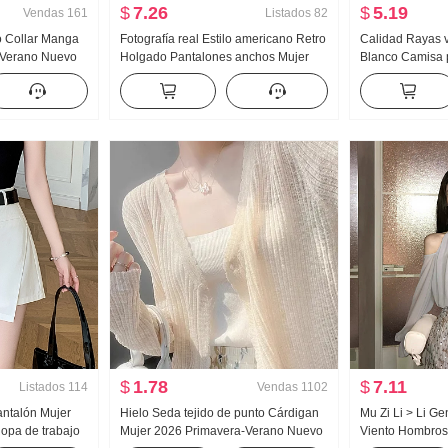
$
7.26
$
5.19
Vendas
161
Listados
82
 Collar Manga
Fotografía real Estilo americano Retro
Calidad Rayas v
 Verano Nuevo
Holgado Pantalones anchos Mujer
Blanco Camisa 
elo Seda Suéter
Verano Nuevo Talle bajo Bombeo
Verano Relajad
elgazante Corto
Cuerda Pantalones casuales
Estilo Versátil
HOLGAZÁN Vertical Sentido
Protección sola
Arrastrando Pantalones
$
1.78
$
7.11
Listados
114
Vendas
1102
antalón Mujer
Hielo Seda tejido de punto Cárdigan
Mu Zi Li > Li G
opa de trabajo
Mujer 2026 Primavera-Verano Nuevo
Viento Hombros