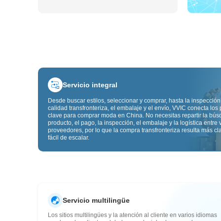
Servicio integral
Desde buscar estilos, seleccionar y comprar, hasta la inspección
calidad transfronteriza, el embalaje y el envío, VVIC conecta los
clave para comprar moda en China. No necesitas repartir la bú
producto, el pago, la inspección, el embalaje y la logística entre 
proveedores, por lo que la compra transfronteriza resulta más cl
fácil de escalar.
Servicio multilingüe
Los sitios multilingües y la atención al cliente en varios idiomas