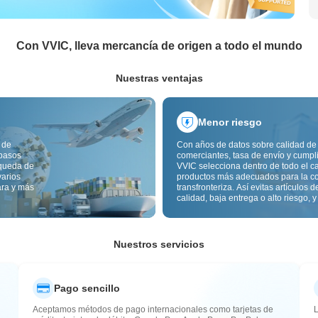
Con VVIC, lleva mercancía de origen a todo el mundo
Nuestras ventajas
Menor riesgo
 de
Con años de datos sobre calidad de
 pasos
comerciantes, tasa de envío y cumpl
squeda de
VVIC selecciona dentro de todo el c
varios
productos más adecuados para la c
ara y más
transfronteriza. Así evitas artículos d
calidad, baja entrega o alto riesgo, y
mercancía más estable. La inspecci
calidad transfronteriza y las etiqueta
origen reducen además riesgos de c
aduana y posventa.
Nuestros servicios
Pago sencillo
Aceptamos métodos de pago internacionales como tarjetas de
L