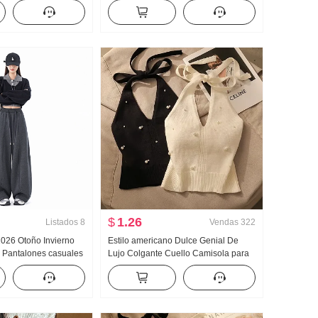
o Manga Larga
de punto Chaleco 2026 Nuevo
 gasa Mujer Recto
Espalda descubierta Entallado
junto de falda
Tirantes Diseño Sentido Nicho
$
1.26
Listados
8
Vendas
322
 2026 Otoño Invierno
Estilo americano Dulce Genial De
 Pantalones casuales
Lujo Colgante Cuello Camisola para
le alto Holgado
mujer Verano Para uso exterior
jado Sentido
Interior Partido Camiseta Interior
pierna ancha
Chica atrevida tejido de punto Top sin
tirantes Top