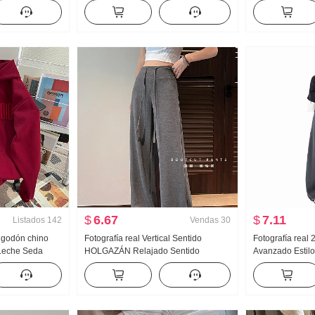
alto Kuo Pierna
Protección solar Acondicionador de
Colgante Cuell
 Para uso
aire Camisa Top Configuración
Holgado Top de
ones-falda Mujer
Vestido de tirantes Pequeño Chal
Media falda Con
Chaqueta corta
$
6.67
$
7.11
Listados
142
Vendas
30
Algodón chino
Fotografía real Vertical Sentido
Fotografía real
Leche Seda
HOLGAZÁN Relajado Sentido
Avanzado Estilo
Principios de
Pantalones Pantalones casuales
Mujer Nuevo Tal
ión ligera
Pantalones rectos Mujer Verano
HOLGAZÁN Rela
n capucha Top
Holgado Arrastrando Pantalones
Pantalones de 
Pantalones de pierna ancha
Pantalones largos