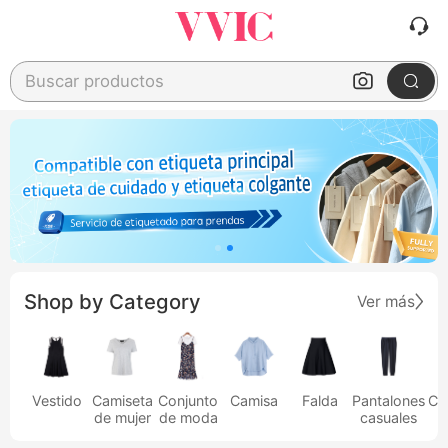
Buscar productos
Shop by Category
Ver más
Vestido
Camiseta
Conjunto
Camisa
Falda
Pantalones
Ca
de mujer
de moda
casuales
h