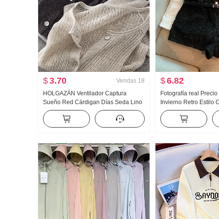
$
3.70
$
6.82
Vendas
18
HOLGAZÁN Ventilador Captura
Fotografía real Preci
Sueño Red Cárdigan Días Seda Lino
Invierno Retro Estilo
Hecho a mano Selección Agujero
Pantalones cortos Pa
Calado tejido de punto Cárdigan
montar
Mujer Acondicionador de aire Camisa
de protección solar