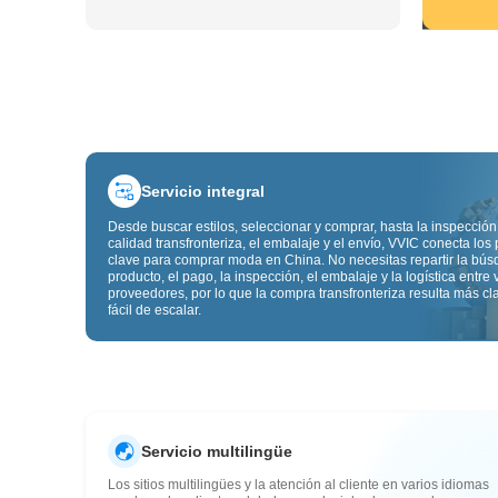
Servicio integral
Desde buscar estilos, seleccionar y comprar, hasta la inspección
calidad transfronteriza, el embalaje y el envío, VVIC conecta los
clave para comprar moda en China. No necesitas repartir la bú
producto, el pago, la inspección, el embalaje y la logística entre 
proveedores, por lo que la compra transfronteriza resulta más cl
fácil de escalar.
Servicio multilingüe
Los sitios multilingües y la atención al cliente en varios idiomas