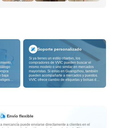
Soporte personalizado
Si ya tienes un estilo objetivo, los
imiento,
compradores de VVIC pueden buscar el
atálogo
mismo modelo o uno similar en mercados
ompra
mayoristas. Si estás en Guangzhou, también
e baja
pueden acompañarte a mercados y puestos.
 eliges
VVIC ofrece cambio de etiquetas y bolsas de
ón de
embalaje, y pronto personalización OEM por
s de
imagen o muestra, para que tu compra sea
alidad,
más controlable y encaje mejor con el ritmo
de tu negocio.
Envío flexible
a mercancía puede enviarse directamente a clientes en el