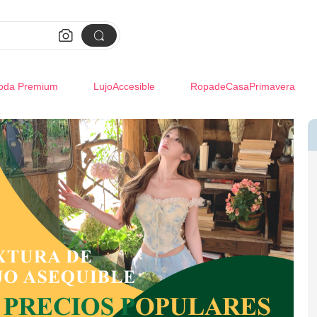


oda Premium
LujoAccesible
RopadeCasaPrimavera