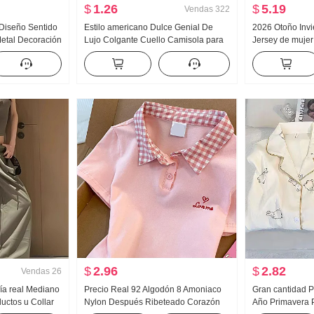
$
1.26
$
5.19
Vendas
322
 Diseño Sentido
Estilo americano Dulce Genial De
2026 Otoño Inv
etal Decoración
Lujo Colgante Cuello Camisola para
Jersey de mujer
e Holgado
mujer Verano Para uso exterior
Acolchado Suét
Top Mujer
Interior Partido Camiseta Interior
Diseño Sentido
Chica atrevida tejido de punto Top sin
Top
tirantes Top
$
2.96
$
2.82
Vendas
26
fía real Mediano
Precio Real 92 Algodón 8 Amoniaco
Gran cantidad P
uctos u Collar
Nylon Después Ribeteado Corazón
Año Primavera 