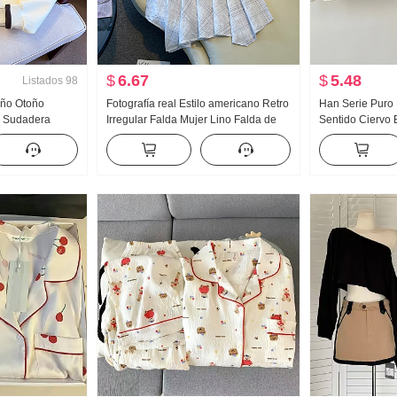
$
6.67
$
5.48
Listados
98
Año Otoño
Fotografía real Estilo americano Retro
Han Serie Puro
r Sudadera
Irregular Falda Mujer Lino Falda de
Sentido Ciervo
tad Cremallera
longitud media Cuadros Falda de
Encaje Oblicuo
al Versátil
línea A Irregular Cola de pez Péndulo
Hombros descub
Falda