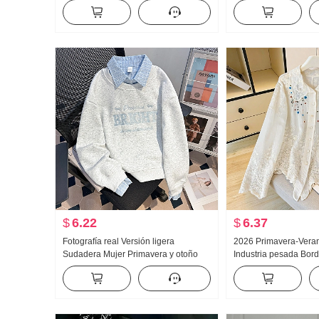
Mujer Primavera y otoño Nuevo
Hueso de buey Hebilla
Versátil Rayas Casual Arrastrando
Chaleco Tirantes Kuo
Pantalones
Arrastrando Deporte 
largos Conjunto
$
6.22
$
6.37
Fotografía real Versión ligera
2026 Primavera-Vera
Sudadera Mujer Primavera y otoño
Industria pesada Bor
Nuevo Han Serie Dos piezas falsas
muñeca Camisa para m
Holgado Espina Bordado Rayas
francés Retro Protecc
Cuello polo Top
Cárdigan