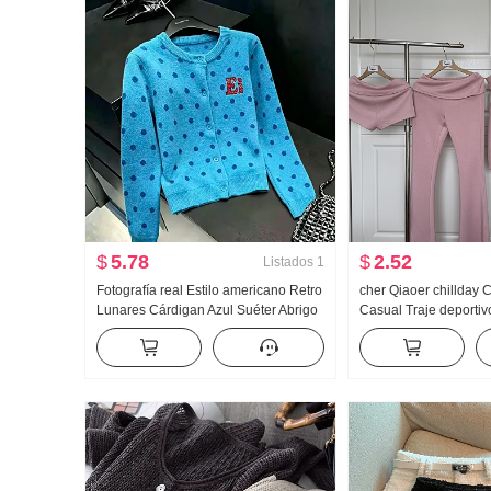
$
5.78
$
2.52
Listados
1
Fotografía real Estilo americano Retro
cher Qiaoer chillday
Lunares Cárdigan Azul Suéter Abrigo
Casual Traje deportiv
para mujer Otoño Nuevo HOLGAZÁN
Primavera Hombros d
Viento Suéter de punto Top ins
Abrigo pantalones a
Conjunto de tres piez