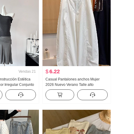
$
6.22
Vendas
21
strucción Estética
Casual Pantalones anchos Mujer
or Irregular Conjunto
2026 Nuevo Verano Talle alto
Hombro Lai
Adelgazante Talla grande Petite
 Chaleco Oblicuo
Sencillo Holgado Nueve puntos
orta Conjunto
Machete Pantalones