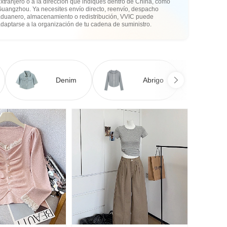
xtranjero o a la dirección que indiques dentro de China, como
Guangzhou. Ya necesites envío directo, reenvío, despacho
aduanero, almacenamiento o redistribución, VVIC puede
daptarse a la organización de tu cadena de suministro.
Denim
Abrigo