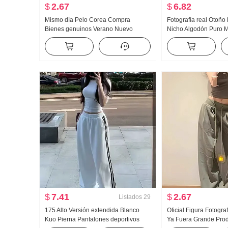
$
2.67
$
6.82
Mismo día Pelo Corea Compra
Fotografía real Otoño
Bienes genuinos Verano Nuevo
Nicho Algodón Puro M
an659 Super hao Aspecto Caracola
Entallado Adelgazant
Color Micro Transparente Cuello alto
Manga Larga Camisa 
Base Camiseta
$
7.41
$
2.67
Listados
29
175 Alto Versión extendida Blanco
Oficial Figura Fotogra
Kuo Pierna Pantalones deportivos
Ya Fuera Grande Prod