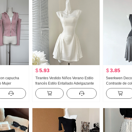
$
5.93
$
3.85
 Con capucha
Tirantes Vestido Niños Verano Estilo
5werkwen Decon
o Mujer
francés Estilo Entallado Adelgazante
Contraste de col
escubiertos
Vestido sin mangas Minifalda
Grupo Oblicuo 
campanados
Competencia Er
as
Péndulo Falda c