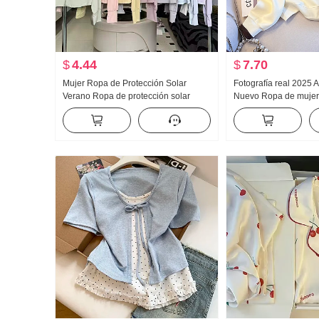
$
4.44
$
7.70
Mujer Ropa de Protección Solar
Fotografía real 2025 
Verano Ropa de protección solar
Nuevo Ropa de muje
Nailon Versión ligera Hielo Seda
Reducción de edad Mi
Transpirable Abrigo Holgado Talla
Moda Cuello polo Casu
grande Sudadera con capucha
Adelgazante