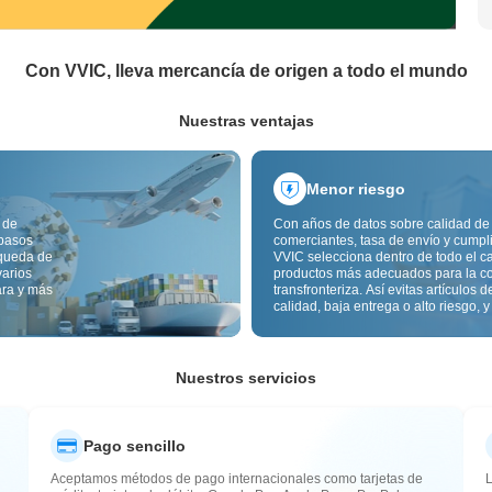
Con VVIC, lleva mercancía de origen a todo el mundo
Nuestras ventajas
Menor riesgo
 de
Con años de datos sobre calidad de
 pasos
comerciantes, tasa de envío y cumpl
squeda de
VVIC selecciona dentro de todo el c
varios
productos más adecuados para la c
ara y más
transfronteriza. Así evitas artículos d
calidad, baja entrega o alto riesgo, y
mercancía más estable. La inspecci
calidad transfronteriza y las etiqueta
origen reducen además riesgos de c
aduana y posventa.
Nuestros servicios
Pago sencillo
Aceptamos métodos de pago internacionales como tarjetas de
L