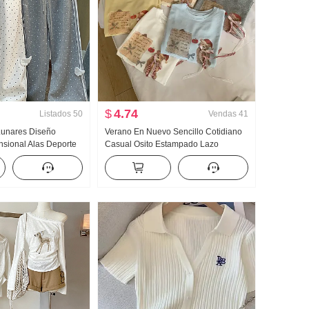
$
4.74
Listados
50
Vendas
41
 Lunares Diseño
Verano En Nuevo Sencillo Cotidiano
nsional Alas Deporte
Casual Osito Estampado Lazo
 Mujer Nuevo Luz Asia
Holgado Nicho Manga corta Camiseta
 Recto Adelgazante
Estilo coreano tejido de punto Top
uales