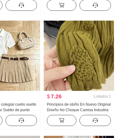
 Manga Larga
Mujer 2026 Verano Avanzado Sentido
 vuelto Ropa de casa
Luz Lujo Suave Viento Top
isión en vivo Alto
$
7.26
Listados
1
 colegial cuello vuelto
Principios de otoño En Nuevo Original
o Suéter de punto
Diseño No Choque Camisa Industria
 2026 Verano Nuevo
pesada Jacquard tejido de punto Top
Plisado Falda
Mujer Otoño Nuevo Adelgazante