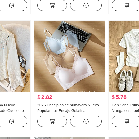
 En forma de I
Bordado Dulce Corto Cuello polo
Nubes Algodón
 Pierna
Camiseta Ajustado Petite Moda
Pequeño cuello
Pantalones
Conjunto Transm
Producto
$
2.82
$
5.78
no Nuevo
2026 Principios de primavera Nuevo
Han Serie Estilo
dado Cuello de
Popular Luz Encaje Gelatina
Manga corta pol
ujer Estilo
Pegamento Tira Corsé Interior
Conjunto Mujer
ión solar
Cinturón Pecho Almohadilla
Gigante Bonito 
Adelgazante Chaleco para mujer