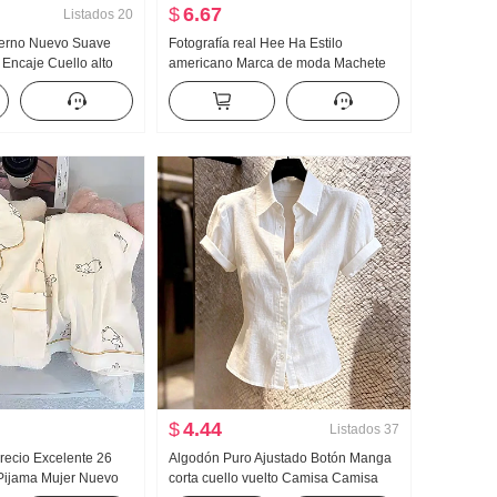
$
6.67
Listados
20
ierno Nuevo Suave
Fotografía real Hee Ha Estilo
 Encaje Cuello alto
americano Marca de moda Machete
er de punto Mujer
Vaqueros Holgado Kuo Pierna Casual
 Encaje Manga Larga
Pantalones
$
4.44
Listados
37
recio Excelente 26
Algodón Puro Ajustado Botón Manga
Pijama Mujer Nuevo
corta cuello vuelto Camisa Camisa