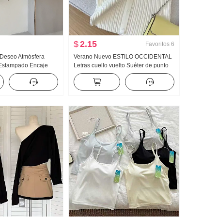
$
2.15
Favoritos
6
 Deseo Atmósfera
Verano Nuevo ESTILO OCCIDENTAL
 Estampado Encaje
Letras cuello vuelto Suéter de punto
 Hombro Camiseta
Mujer Diseño Sentido Ajustado Corto
iertos Top
Camisa pequeña Puro Deseo Viento
Adelgazante Top