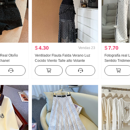
$
4.30
$
7.70
Vendas
23
o Real Otoño
Ventilador Flauta Falda Verano Luz
Fotografía real
 Chanel
Cocido Viento Talle alto Volante
Sentido Tridime
ntalones de
Abertura Negro Lunares Falda Días
Wei Pantalones
Seda Oblicuo Hombro Ropa
Viento Holgado
Pantalones cas