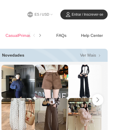
ES / USD
Entrar / Inscrever-se
CasualPrimavera-Verano
FAQs
Help Center
Ver Mais
Novedades
