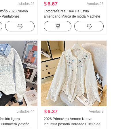
$
6.67
Listados
25
Vendas
23
 Otoño 2026 Nuevo
Fotografía real Hee Ha Estilo
o Pantalones
americano Marca de moda Machete
r Talle bajo Holgado
Vaqueros Holgado Kuo Pierna Casual
Pierna Casual Wei
Pantalones
talones de pierna
$
6.37
Listados
44
Vendas
2
Versión ligera
2026 Primavera-Verano Nuevo
 Primavera y otoño
Industria pesada Bordado Cuello de