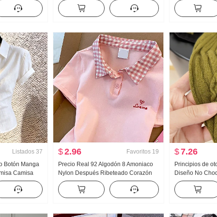
oño Nuevo
Nubes Algodón Manga Larga
Nuevo Han Serie
 Arrastrando
Pequeño cuello vuelto Ropa de casa
Holgado Espina
Conjunto Transmisión en vivo Alto
Cuello polo Top
Producto
$
2.96
$
7.26
Listados
37
Favoritos
19
do Botón Manga
Precio Real 92 Algodón 8 Amoniaco
Principios de o
Camisa Camisa
Nylon Después Ribeteado Corazón
Diseño No Choq
vanzado Sentido
Bordado Dulce Corto Cuello polo
pesada Jacquard
o Top
Camiseta Ajustado Petite Moda
Mujer Otoño Nu