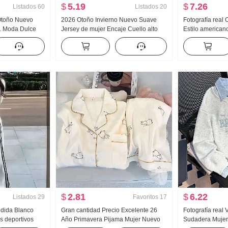
$
5.19
$
7.26
Listados
60
Listados
20
 Otoño Nuevo
2026 Otoño Invierno Nuevo Suave
Fotografía real
 Moda Dulce
Jersey de mujer Encaje Cuello alto
Estilo american
r Chifón Manga
Acolchado Suéter de punto Mujer
deportivos Muje
jer Lazo
Diseño Sentido Encaje Manga Larga
HOLGAZÁN Kuo 
Top
Pantalones Pan
ancha Hijo
$
2.81
$
6.22
Listados
29
Favoritos
17
ndida Blanco
Gran cantidad Precio Excelente 26
Fotografía real 
s deportivos
Año Primavera Pijama Mujer Nuevo
Sudadera Mujer