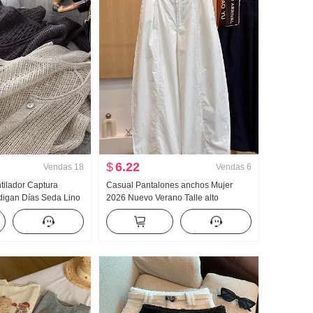
$
6.22
Vendas
18
Vendas
6
ilador Captura
Casual Pantalones anchos Mujer
igan Días Seda Lino
2026 Nuevo Verano Talle alto
elección Agujero
Adelgazante Talla grande Petite
e punto Cárdigan
Sencillo Holgado Nueve puntos
nador de aire Camisa
Machete Pantalones
lar