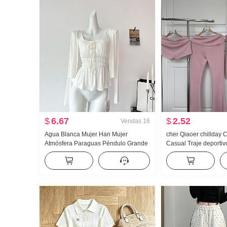
$
6.67
$
2.52
Vendas
16
Agua Blanca Mujer Han Mujer
cher Qiaoer chillday
Atmósfera Paraguas Péndulo Grande
Casual Traje deportiv
u Collar Tirantes Dos Ropa Diseño
Primavera Hombros d
Sentido Cárdigan Mujer Verano
Abrigo pantalones a
Adelgazante Tirantes Top
Conjunto de tres piez