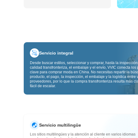
Servicio integral
Desde buscar estilos, seleccionar y comprar, hasta la inspección
calidad transfronteriza, el embalaje y el envío, VVIC conecta los
clave para comprar moda en China. No necesitas repartir la bú
producto, el pago, la inspección, el embalaje y la logística entre 
proveedores, por lo que la compra transfronteriza resulta más cl
fácil de escalar.
Servicio multilingüe
Los sitios multilingües y la atención al cliente en varios idiomas