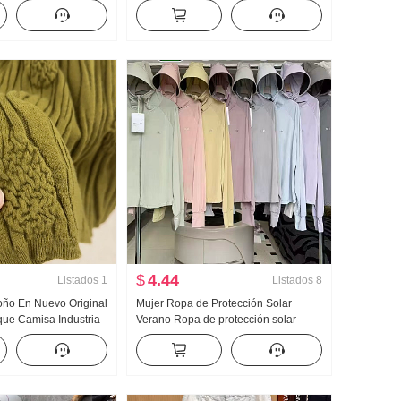
 Dos piezas falsas
muñeca Camisa para mujer Estilo
 Bordado Rayas
francés Retro Protección solar
Cárdigan
$
4.44
Listados
1
Listados
8
toño En Nuevo Original
Mujer Ropa de Protección Solar
ue Camisa Industria
Verano Ropa de protección solar
 tejido de punto Top
Nailon Versión ligera Hielo Seda
evo Adelgazante
Transpirable Abrigo Holgado Talla
grande Sudadera con capucha