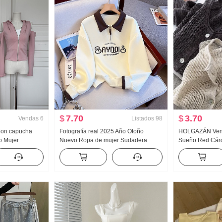
$
7.70
$
3.70
Vendas
6
Listados
98
 Con capucha
Fotografía real 2025 Año Otoño
HOLGAZÁN Vent
o Mujer
Nuevo Ropa de mujer Sudadera
Sueño Red Cárd
escubiertos
Reducción de edad Mitad Cremallera
Hecho a mano S
campanados
Moda Cuello polo Casual Versátil
Calado tejido d
as
Adelgazante
Mujer Acondicio
de protección so