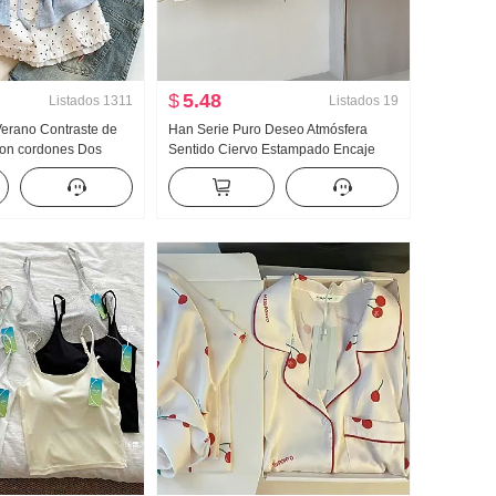
$
5.48
Listados
1311
Listados
19
 Verano Contraste de
Han Serie Puro Deseo Atmósfera
Con cordones Dos
Sentido Ciervo Estampado Encaje
anga corta Camiseta
Encaje Oblicuo Hombro Camiseta
evo Estilo dulce
Hombros descubiertos Top