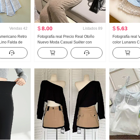
$
8.00
$
5.63
Vendas
42
Listados
89
 americano Retro
Fotografía real Precio Real Otoño
Fotografía real
 Lino Falda de
Nuevo Moda Casual Suéter con
color Lunares 
os Falda de
capucha Wei Pantalones Adelgazante
piezas falsas M
a de pez Péndulo
Conjunto Traje deportivo Mujer Moda
Mujer Verano Nu
Nicho Top