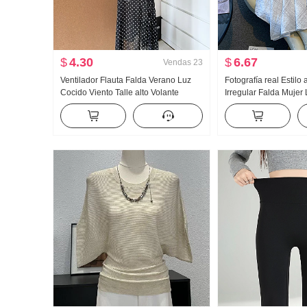
$
4.30
$
6.67
Vendas
23
Ventilador Flauta Falda Verano Luz
Fotografía real Estilo
Cocido Viento Talle alto Volante
Irregular Falda Mujer
Abertura Negro Lunares Falda Días
longitud media Cuadr
Seda Oblicuo Hombro Ropa
línea A Irregular Col
Falda