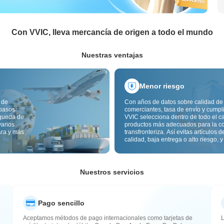
Con VVIC, lleva mercancía de origen a todo el mundo
Nuestras ventajas
Menor riesgo
 de
Con años de datos sobre calidad de
 pasos
comerciantes, tasa de envío y cumpl
squeda de
VVIC selecciona dentro de todo el c
varios
productos más adecuados para la c
ara y más
transfronteriza. Así evitas artículos d
calidad, baja entrega o alto riesgo, y
mercancía más estable. La inspecci
calidad transfronteriza y las etiqueta
origen reducen además riesgos de c
aduana y posventa.
Nuestros servicios
Pago sencillo
Aceptamos métodos de pago internacionales como tarjetas de
L