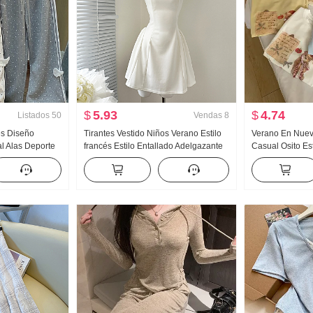
$
5.93
$
4.74
Listados
50
Vendas
8
es Diseño
Tirantes Vestido Niños Verano Estilo
Verano En Nuevo
l Alas Deporte
francés Estilo Entallado Adelgazante
Casual Osito E
 Nuevo Luz Asia
Vestido sin mangas Minifalda
Holgado Nicho 
 Adelgazante
Estilo coreano t