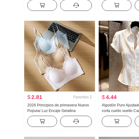
mujer Verano Para uso exterior
Mujer Primavera y ot
Interior Partido Camiseta Interior
Versátil Rayas Casual
Chica atrevida tejido de punto Top sin
Pantalones
tirantes Top
$
2.81
$
4.44
Favoritos
2
2026 Principios de primavera Nuevo
Algodón Puro Ajusta
Popular Luz Encaje Gelatina
corta cuello vuelto 
Pegamento Tira Corsé Interior
Mujer 2026 Verano A
Cinturón Pecho Almohadilla
Luz Lujo Suave Vient
Adelgazante Chaleco para mujer