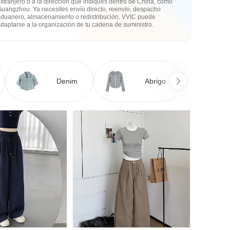
xtranjero o a la dirección que indiques dentro de China, como
Guangzhou. Ya necesites envío directo, reenvío, despacho
aduanero, almacenamiento o redistribución, VVIC puede
daptarse a la organización de tu cadena de suministro.
Denim
Abrigo