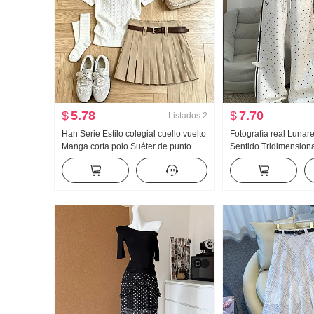
$
5.78
$
7.70
Listados
2
Han Serie Estilo colegial cuello vuelto
Fotografía real Lunar
Manga corta polo Suéter de punto
Sentido Tridimensiona
Conjunto Mujer 2026 Verano Nuevo
Wei Pantalones Mujer
Gigante Bonito Plisado Falda
Viento Holgado Recto
Pantalones casuales