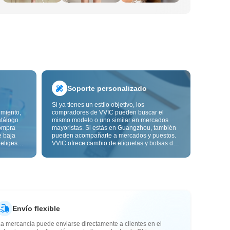
Soporte personalizado
Si ya tienes un estilo objetivo, los
imiento,
compradores de VVIC pueden buscar el
atálogo
mismo modelo o uno similar en mercados
ompra
mayoristas. Si estás en Guangzhou, también
e baja
pueden acompañarte a mercados y puestos.
 eliges
VVIC ofrece cambio de etiquetas y bolsas de
ón de
embalaje, y pronto personalización OEM por
s de
imagen o muestra, para que tu compra sea
alidad,
más controlable y encaje mejor con el ritmo
de tu negocio.
Envío flexible
a mercancía puede enviarse directamente a clientes en el