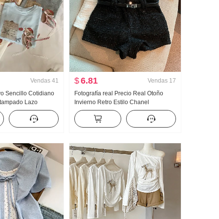
$
6.81
Vendas
41
Vendas
17
 Sencillo Cotidiano
Fotografía real Precio Real Otoño
stampado Lazo
Invierno Retro Estilo Chanel
Manga corta Camiseta
Pantalones cortos Pantalones de
ejido de punto Top
montar