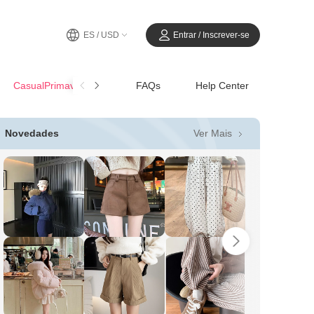
ES / USD
Entrar / Inscrever-se
CasualPrimavera-Verano
FAQs
Help Center
Ver Mais
Novedades
