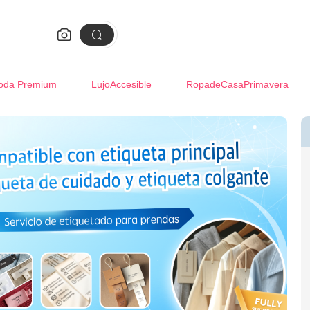


oda Premium
LujoAccesible
RopadeCasaPrimavera