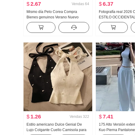
$
2.67
$
6.37
Vendas
64
Mismo día Pelo Corea Compra
Fotografía real 2026
Bienes genuinos Verano Nuevo
ESTILO OCCIDENTAL
an659 Super hao Aspecto Caracola
Luz Albaricoque Colo
Color Micro Transparente Cuello alto
Larga Camisa Top Mu
Base Camiseta
$
1.26
$
7.41
Vendas
322
Estilo americano Dulce Genial De
175 Alto Versión exte
Lujo Colgante Cuello Camisola para
Kuo Pierna Pantalone