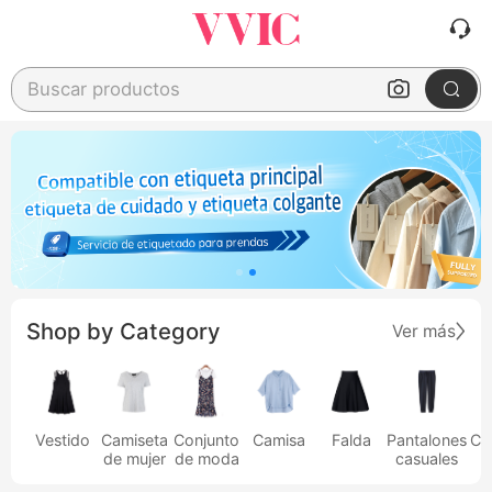
Buscar productos
Shop by Category
Ver más
Vestido
Camiseta
Conjunto
Camisa
Falda
Pantalones
Ca
de mujer
de moda
casuales
h