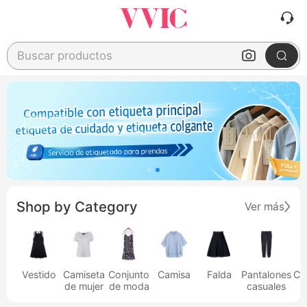
Buscar productos
Shop by Category
Ver más
Vestido
Camiseta
Conjunto
Camisa
Falda
Pantalones
Ca
de mujer
de moda
casuales
h