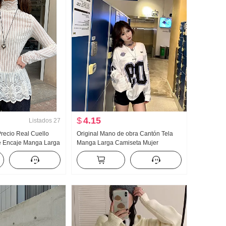
$
4.15
Listados
27
Precio Real Cuello
Original Mano de obra Cantón Tela
je Encaje Manga Larga
Manga Larga Camiseta Mujer
 Otoño Invierno 2025
entido Holgado