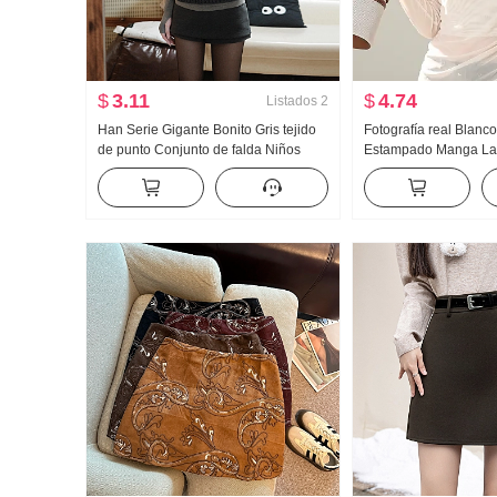
$
3.11
$
4.74
Listados
2
Han Serie Gigante Bonito Gris tejido
Fotografía real Blanc
de punto Conjunto de falda Niños
Estampado Manga La
Otoño e invierno 2026 Nuevo Super
Collar Camiseta Muje
Fuego Estilo Ropa de invierno Un
Primavera y otoño Nue
conjunto completo
Versátil Pliegues Top