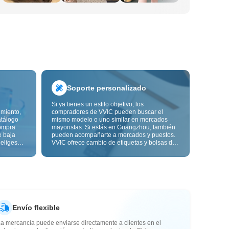
Soporte personalizado
Si ya tienes un estilo objetivo, los
imiento,
compradores de VVIC pueden buscar el
atálogo
mismo modelo o uno similar en mercados
ompra
mayoristas. Si estás en Guangzhou, también
e baja
pueden acompañarte a mercados y puestos.
 eliges
VVIC ofrece cambio de etiquetas y bolsas de
ón de
embalaje, y pronto personalización OEM por
s de
imagen o muestra, para que tu compra sea
alidad,
más controlable y encaje mejor con el ritmo
de tu negocio.
Envío flexible
a mercancía puede enviarse directamente a clientes en el