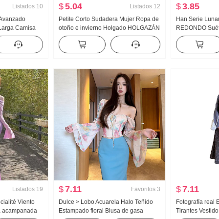
$
5.04
$
3.85
Listados
10
Listados
12
 Avanzado
Petite Corto Sudadera Mujer Ropa de
Han Serie Lun
Larga Camisa
otoño e invierno Holgado HOLGAZÁN
REDONDO Suéte
mavera Nuevo
Viento Manga Larga CUELLO
Principios de o
gazante Camisa
REDONDO Top
Estilo colegial
Versátil Corto A
$
7.11
$
7.11
Listados
19
Favoritos
3
cialité Viento
Dulce > Lobo Acuarela Halo Teñido
Fotografía real 
a acampanada
Estampado floral Blusa de gasa
Tirantes Vestido