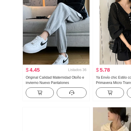
$
4.45
$
5.78
Listados
36
Original Calidad Maternidad Otoño e
Ya Envío chic Estilo 
invierno Nuevo Pantalones
Primavera Micro Tran
bombachos Para uso exterior Casual
Volante Entallado Ad
Puño ajustado Pantalones
Camisa
Pantalones capri Pantalones largos