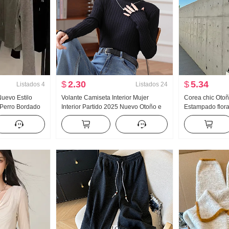
$
2.30
$
5.34
Listados
4
Listados
24
Nuevo Estilo
Volante Camiseta Interior Mujer
Corea chic Oto
 Perro Bordado
Interior Partido 2025 Nuevo Otoño e
Estampado floral
n capucha
invierno Cuello semi alto Manga larga
punto Cárdigan
LANA Corto
tejida Top
Chaleco Gigant
dos piezas