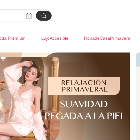


oda Premium
LujoAccesible
RopadeCasaPrimavera