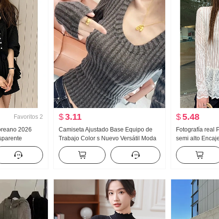
$
3.11
$
5.48
Favoritos
2
coreano 2026
Camiseta Ajustado Base Equipo de
Fotografía real 
sparente
Trabajo Color s Nuevo Versátil Moda
semi alto Enca
elgazante
Adelgazante Estilo Sencillo Casual
Camiseta Mujer
Estilo coreano
Nuevo Diseño S
Interior Partido