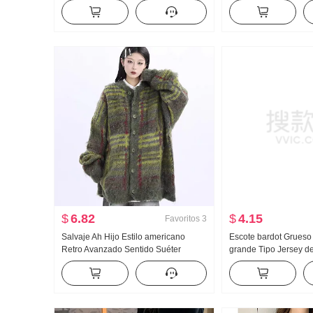
mujer Otoño e invierno Para uso
Vestido Flores Diseño
exterior Holgado HOLGAZÁN Viento
alto Adelgazante Vest
Suéter de punto Top
de pez Falda larga
$
6.82
$
4.15
Favoritos
3
Salvaje Ah Hijo Estilo americano
Escote bardot Grueso
Retro Avanzado Sentido Suéter
grande Tipo Jersey d
Suéter de punto Mujer 2023 Otoño
Otoño e Invierno Hol
Holgado HOLGAZÁN Viento Pantalla
HOLGAZÁN Longitud 
Blanco Abrigo
de punto