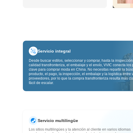
Servicio integral
Desde buscar estilos, seleccionar y comprar, hasta la inspección
calidad transfronteriza, el embalaje y el envío, VVIC conecta los
clave para comprar moda en China. No necesitas repartir la bú
producto, el pago, la inspección, el embalaje y la logística entre 
proveedores, por lo que la compra transfronteriza resulta más cl
fácil de escalar.
Servicio multilingüe
Los sitios multilingües y la atención al cliente en varios idiomas