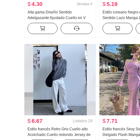
$
4.30
$
5.19
Vendas
4
Alta gama Diseño Sentido
Estilo coreano Negro
Adelgazante Ajustado Cuello en V
Sentido Lazo Manga 
Corte ajustado Falda Primavera
para mujer 2026 Pri
Nuevo Manga Larga Estilo Entallado
Diseño Sentido Adel
ESTILO OCCIDENTAL Vestido
$
6.67
$
7.71
Listados
29
Estilo francés Retro Gris Cuello alto
Estilo francés Sexy So
Acolchado Cuello redondo Jersey de
Delgado Flash Mang