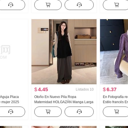
 Sentido Talle
Cuadrado Mujer Collar Diseño
Partido Falda d
ido de gala Cola
Sentido Adelgazante Lucha Toma
HOLGAZÁN Vient
Camisa pequeña Top
$
4.45
$
6.37
Listados
10
 Aguja Placa
Otoño En Nuevo Pila Ropa
En Fotografía 
e mujer 2025
Maternidad HOLGAZÁN Manga Larga
Estilo francés E
gado
Chaleco Pantalones de pierna ancha
Manga acampa
media Suéter
Conjunto de tres piezas Conjunto
deshilachado D
Ajustado Adelg