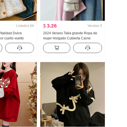
$
3.26
Listados
66
Vendas
5
Vitalidad Dulce
2024 Verano Talla grande Ropa de
or cuello vuelto
mujer Holgado Cubierta Carne
 Otoño Invierno
Adelgazante Gordita Niña ESTILO
Han Serie Cárdigan
OCCIDENTAL Manga corta Camiseta
Mujer Contraste de color CUELLO
REDONDO Top