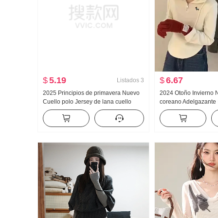
$
5.19
$
6.67
Listados
3
2025 Principios de primavera Nuevo
2024 Otoño Invierno 
Cuello polo Jersey de lana cuello
coreano Adelgazante
vuelto Suéter Chaqueta de punto
Mitad Cremallera Co
Estilo Top Suéter de punto
Acolchado Molienda 
Sudadera Top Mujer