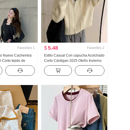
$
5.48
Favoritos
1
Favoritos
2
ño Nuevo Cachemira
Estilo Casual Con capucha Acolchado
 Corto tejido de
Corto Cárdigan 2025 Otoño Invierno
 Ajustado Adelgazante
Nuevo Estilo coreano Deporte Viento
e Bonito Conjunto de
Adelgazante Top Suéter de punto