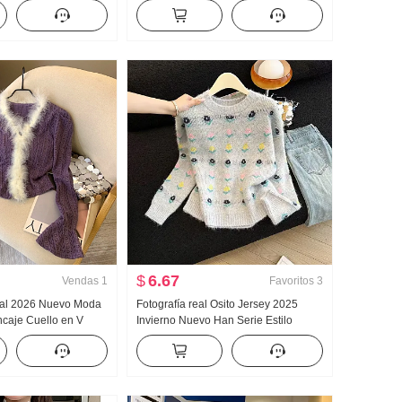
e longitud media
Mujer Otoño e invierno ESTILO
o Suéter 2 Conjunto
OCCIDENTAL Interior Partido
Mapache Pelo Suéter Camiseta
Interior
$
6.67
Vendas
1
Favoritos
3
real 2026 Nuevo Moda
Fotografía real Osito Jersey 2025
ncaje Cuello en V
Invierno Nuevo Han Serie Estilo
nada LANA Borde
Suave Dulce Juguetón Reducción de
iseño Sentido
edad Top chic
azante Top