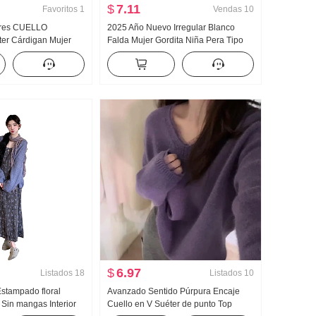
$
7.11
Favoritos
1
Vendas
10
ares CUELLO
2025 Año Nuevo Irregular Blanco
r Cárdigan Mujer
Falda Mujer Gordita Niña Pera Tipo
toño 2026 Año Dulce
Figura Cubierta ... Adelgazante Una
 Avanzado Sentido
palabra Falda de sirena
brigo
$
6.97
Listados
18
Listados
10
Estampado floral
Avanzado Sentido Púrpura Encaje
 Sin mangas Interior
Cuello en V Suéter de punto Top