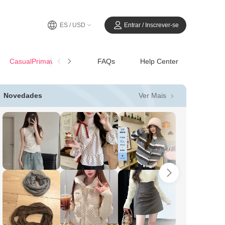
ES / USD
Entrar / Inscrever-se
CasualPrimavera-Verano
FAQs
Help Center
Ver Mais
Novedades
