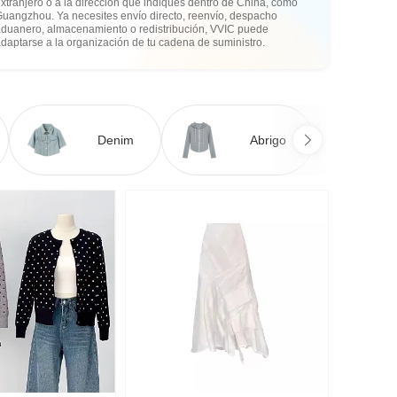
xtranjero o a la dirección que indiques dentro de China, como
Guangzhou. Ya necesites envío directo, reenvío, despacho
aduanero, almacenamiento o redistribución, VVIC puede
daptarse a la organización de tu cadena de suministro.
Denim
Abrigo