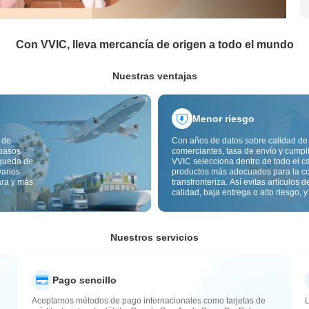
Con VVIC, lleva mercancía de origen a todo el mundo
Nuestras ventajas
Menor riesgo
 de
Con años de datos sobre calidad de
 pasos
comerciantes, tasa de envío y cumpl
squeda de
VVIC selecciona dentro de todo el c
varios
productos más adecuados para la c
ara y más
transfronteriza. Así evitas artículos d
calidad, baja entrega o alto riesgo, y
mercancía más estable. La inspecci
calidad transfronteriza y las etiqueta
origen reducen además riesgos de c
aduana y posventa.
Nuestros servicios
Pago sencillo
Aceptamos métodos de pago internacionales como tarjetas de
L