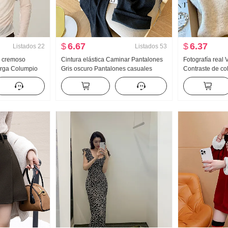
$
6.67
$
6.37
Listados
22
Listados
53
o cremoso
Cintura elástica Caminar Pantalones
Fotografía real 
rga Columpio
Gris oscuro Pantalones casuales
Contraste de col
r 2026
Mujer 2025 Otoño Invierno Holgado
Jersey de mujer
vo Estilo
Talle alto Adelgazante Vertical
Nuevo Holgado 
Colgante Sentido Kuo Longitud de la
Mujer
pierna Pantalones