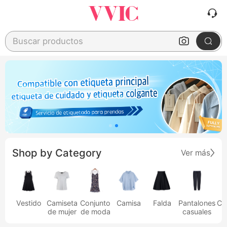
Buscar productos
Shop by Category
Ver más
Vestido
Camiseta
Conjunto
Camisa
Falda
Pantalones
Ca
de mujer
de moda
casuales
h