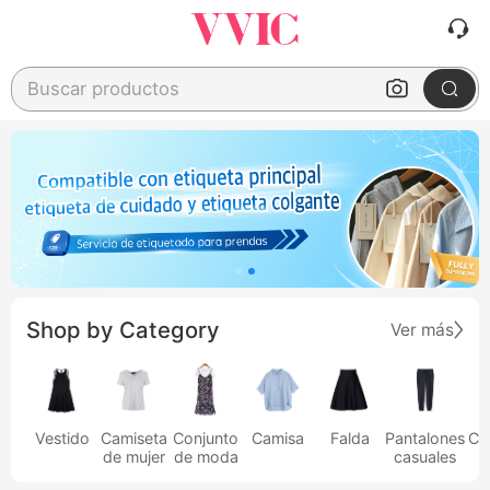
Buscar productos
Shop by Category
Ver más
Vestido
Camiseta
Conjunto
Camisa
Falda
Pantalones
Ca
de mujer
de moda
casuales
h