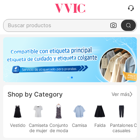
Buscar productos
Shop by Category
Ver más
Vestido
Camiseta
Conjunto
Camisa
Falda
Pantalones
Ca
de mujer
de moda
casuales
h