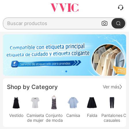
Buscar productos
Shop by Category
Ver más
Vestido
Camiseta
Conjunto
Camisa
Falda
Pantalones
Ca
de mujer
de moda
casuales
h