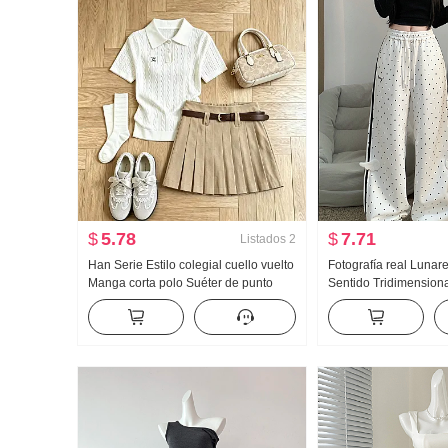
$
5.78
$
7.71
Listados
2
Han Serie Estilo colegial cuello vuelto
Fotografía real Lunar
Manga corta polo Suéter de punto
Sentido Tridimensiona
Conjunto Mujer 2026 Verano Nuevo
Wei Pantalones Mujer
Gigante Bonito Plisado Falda
Viento Holgado Recto
Pantalones casuales