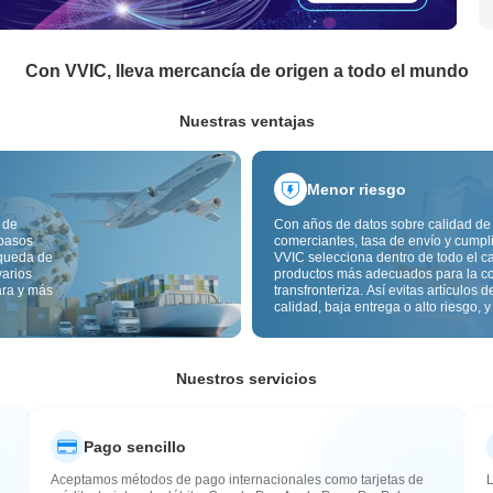
Con VVIC, lleva mercancía de origen a todo el mundo
Nuestras ventajas
Menor riesgo
 de
Con años de datos sobre calidad de
 pasos
comerciantes, tasa de envío y cumpl
squeda de
VVIC selecciona dentro de todo el c
varios
productos más adecuados para la c
ara y más
transfronteriza. Así evitas artículos d
calidad, baja entrega o alto riesgo, y
mercancía más estable. La inspecci
calidad transfronteriza y las etiqueta
origen reducen además riesgos de c
aduana y posventa.
Nuestros servicios
Pago sencillo
Aceptamos métodos de pago internacionales como tarjetas de
L