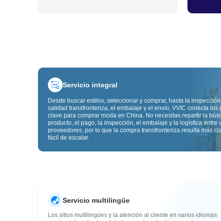
Servicio integral
Desde buscar estilos, seleccionar y comprar, hasta la inspección
calidad transfronteriza, el embalaje y el envío, VVIC conecta los
clave para comprar moda en China. No necesitas repartir la bú
producto, el pago, la inspección, el embalaje y la logística entre 
proveedores, por lo que la compra transfronteriza resulta más cl
fácil de escalar.
Servicio multilingüe
Los sitios multilingües y la atención al cliente en varios idiomas