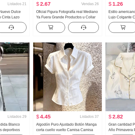
$
2.67
$
1.26
Listados
21
Vendas
26
o Nuevo Dulce
Oficial Figura Fotografía real Mediano
Estilo american
 Cinta Lazo
Ya Fuera Grande Productos u Collar
Lujo Colgante C
 Camisa Top
Hueso de buey Hebilla En forma de I
mujer Verano Pa
Chaleco Tirantes Kuo Pierna
Interior Partido 
Arrastrando Deporte Pantalones
Chica atrevida t
largos Conjunto
tirantes Top
$
4.45
$
2.82
Listados
29
Listados
37
ndida Blanco
Algodón Puro Ajustado Botón Manga
Gran cantidad P
s deportivos
corta cuello vuelto Camisa Camisa
Año Primavera 