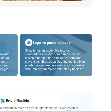
Soporte personalizado
Si ya tienes un estilo objetivo, los
imiento,
compradores de VVIC pueden buscar el
atálogo
mismo modelo o uno similar en mercados
ompra
mayoristas. Si estás en Guangzhou, también
e baja
pueden acompañarte a mercados y puestos.
 eliges
VVIC ofrece cambio de etiquetas y bolsas de
ón de
embalaje, y pronto personalización OEM por
s de
imagen o muestra, para que tu compra sea
alidad,
más controlable y encaje mejor con el ritmo
de tu negocio.
Envío flexible
a mercancía puede enviarse directamente a clientes en el