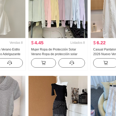
$
4.45
$
6.22
Vendas
8
Listados
8
s Verano Estilo
Mujer Ropa de Protección Solar
Casual Pantalo
ado Adelgazante
Verano Ropa de protección solar
2026 Nuevo Vera
nifalda
Nailon Versión ligera Hielo Seda
Adelgazante Tal
Transpirable Abrigo Holgado Talla
Sencillo Holga
grande Sudadera con capucha
Machete Pantal