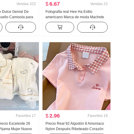
$
6.67
Vendas
322
Vendas
23
o Dulce Genial De
Fotografía real Hee Ha Estilo
uello Camisola para
americano Marca de moda Machete
ra uso exterior
Vaqueros Holgado Kuo Pierna Casual
Camiseta Interior
Pantalones
ejido de punto Top sin
$
2.96
Favoritos
17
Favoritos
19
recio Excelente 26
Precio Real 92 Algodón 8 Amoniaco
Pijama Mujer Nuevo
Nylon Después Ribeteado Corazón