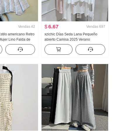
$
6.67
Vendas
42
Vendas
697
Estilo americano Retro
xzichic Días Seda Lana Pequeño
Mujer Lino Falda de
abierto Camisa 2025 Verano
 Cuadros Falda de
HOLGAZÁN Viento Top Nuevo tejido
r Cola de pez Péndulo
de punto Caída Hombro Fino Abrigo
para mujer