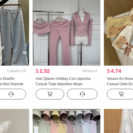
$
2.52
$
4.74
Listados
50
Vendas
6
es Diseño
cher Qiaoer chillday Con capucha
Verano En Nuevo
l Alas Deporte
Casual Traje deportivo Mujer
Casual Osito E
 Nuevo Luz Asia
Primavera Hombros descubiertos
Holgado Nicho 
 Adelgazante
Abrigo pantalones acampanados
Estilo coreano t
Conjunto de tres piezas