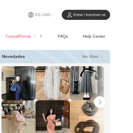
ES / USD
Entrar / Inscrever-se
CasualPrimavera-Verano
FAQs
Help Center
Ver Mais
Novedades
