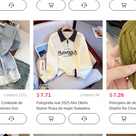
oño Nuevo
Mujer 2026 Verano Avanzado Sentido
Nubes Algodón
 Arrastrando
Luz Lujo Suave Viento Top
Pequeño cuello
Conjunto Transm
Producto
$
7.71
$
7.26
Listados
1311
Listados
98
o Contraste de
Fotografía real 2025 Año Otoño
Principios de o
rdones Dos
Nuevo Ropa de mujer Sudadera
Diseño No Choq
corta Camiseta
Reducción de edad Mitad Cremallera
pesada Jacquard
stilo dulce
Moda Cuello polo Casual Versátil
Mujer Otoño Nu
Adelgazante