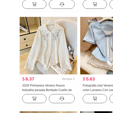
Nuevo Han Serie Dos piezas falsas
Mujer Primavera y ot
Holgado Espina Bordado Rayas
Versátil Rayas Casual
Cuello polo Top
Pantalones
$
6.37
$
5.63
Vendas
2
2026 Primavera-Verano Nuevo
Fotografía real Veran
Industria pesada Bordado Cuello de
color Lunares Con co
muñeca Camisa para mujer Estilo
piezas falsas Manga 
francés Retro Protección solar
Mujer Verano Nuevo E
Cárdigan
Nicho Top