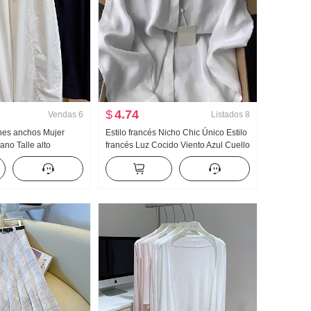
$
4.74
Vendas
6
Listados
8
nes anchos Mujer
Estilo francés Nicho Chic Único Estilo
no Talle alto
francés Luz Cocido Viento Azul Cuello
la grande Petite
polo Manga Larga Camisa para mujer
do Nueve puntos
ones