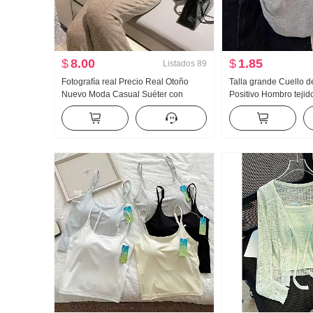
$
8.00
$
1.85
Listados
89
Fotografía real Precio Real Otoño
Talla grande Cuello 
Nuevo Moda Casual Suéter con
Positivo Hombro tejid
capucha Wei Pantalones Adelgazante
Manga corta Camiset
Conjunto Traje deportivo Mujer Moda
Diseño Sentido Corto
Pequeño Mosca Mang