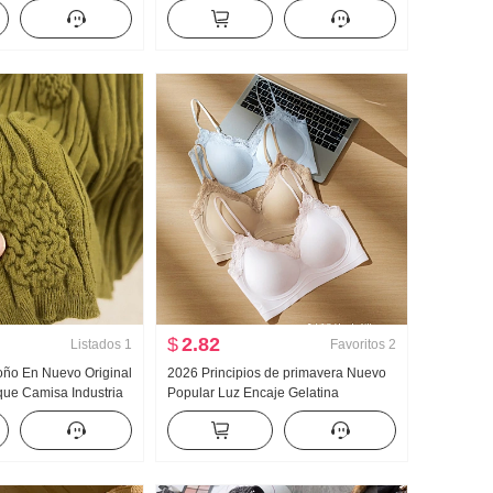
 Manga Larga
Bordado Dulce Corto Cuello polo
 vuelto Ropa de casa
Camiseta Ajustado Petite Moda
isión en vivo Alto
$
2.82
Listados
1
Favoritos
2
toño En Nuevo Original
2026 Principios de primavera Nuevo
ue Camisa Industria
Popular Luz Encaje Gelatina
 tejido de punto Top
Pegamento Tira Corsé Interior
evo Adelgazante
Cinturón Pecho Almohadilla
Adelgazante Chaleco para mujer