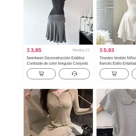
$
3.85
$
5.93
Vendas
21
5werkwen Deconstrucción Estética
Tirantes Vestido Niño
Contraste de color Irregular Conjunto
francés Estilo Entall
Grupo Oblicuo Hombro Lai
Vestido sin mangas Mi
Competencia Er Chaleco Oblicuo
Péndulo Falda corta Conjunto