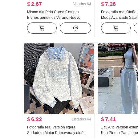
$
2.67
$
7.26
Vendas
64
Mismo día Pelo Corea Compra
Fotografía real Otoñ
Bienes genuinos Verano Nuevo
Moda Avanzado Satén
an659 Super hao Aspecto Caracola
Chifón Estilo francés
Color Micro Transparente Cuello alto
Mujer
Base Camiseta
$
6.22
$
7.41
Listados
44
Fotografía real Versión ligera
175 Alto Versión exte
Sudadera Mujer Primavera y otoño
Kuo Pierna Pantalone