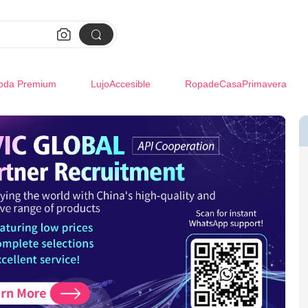


oda Premium
LujoAccesible
RopadeCasaPrimavera