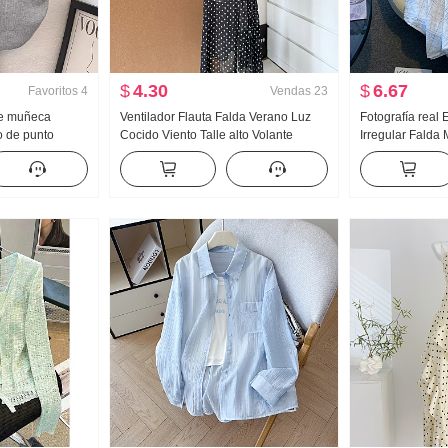
$
4.30
$
6.67
Favoritos
4
Vendas
23
de muñeca
Ventilador Flauta Falda Verano Luz
Fotografía real 
o de punto
Cocido Viento Talle alto Volante
Irregular Falda 
a Mujer Verano
Abertura Negro Lunares Falda Días
longitud media
 Ajustado
Seda Oblicuo Hombro Ropa
línea A Irregula
a Camiseta Top
Falda