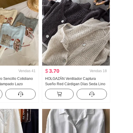
$
3.70
Vendas
41
Vendas
18
 Sencillo Cotidiano
HOLGAZÁN Ventilador Captura
stampado Lazo
Sueño Red Cárdigan Días Seda Lino
Manga corta Camiseta
Hecho a mano Selección Agujero
ejido de punto Top
Calado tejido de punto Cárdigan
Mujer Acondicionador de aire Camisa
de protección solar