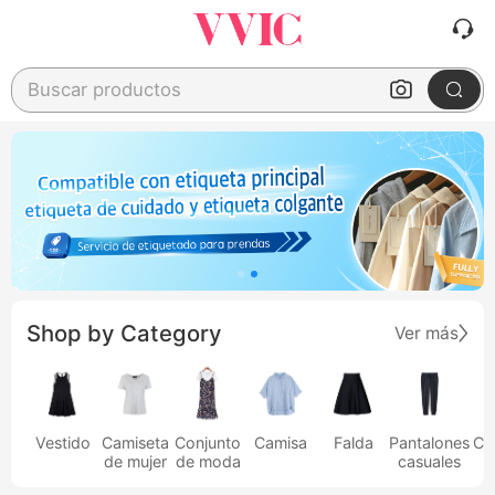
Buscar productos
Shop by Category
Ver más
Vestido
Camiseta
Conjunto
Camisa
Falda
Pantalones
Ca
de mujer
de moda
casuales
h