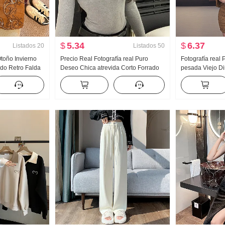
$
5.34
$
6.37
Listados
20
Listados
50
Otoño Invierno
Precio Real Fotografía real Puro
Fotografía real 
do Retro Falda
Deseo Chica atrevida Corto Forrado
pesada Viejo Di
falda Mujer
Nicho Camiseta Interior Manga Larga
Belleza Rad Ser
antalones
Top
Marrón Top Fald