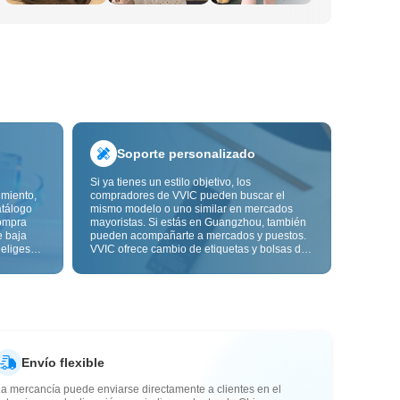
Soporte personalizado
Si ya tienes un estilo objetivo, los
imiento,
compradores de VVIC pueden buscar el
atálogo
mismo modelo o uno similar en mercados
ompra
mayoristas. Si estás en Guangzhou, también
e baja
pueden acompañarte a mercados y puestos.
 eliges
VVIC ofrece cambio de etiquetas y bolsas de
ón de
embalaje, y pronto personalización OEM por
s de
imagen o muestra, para que tu compra sea
alidad,
más controlable y encaje mejor con el ritmo
de tu negocio.
Envío flexible
a mercancía puede enviarse directamente a clientes en el