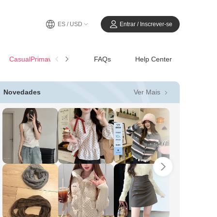
ES / USD
Entrar / Inscrever-se
CasualPrimavera-Verano
FAQs
Help Center
Ver Mais
Novedades
