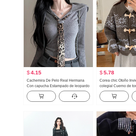
$
4.15
$
5.78
Cachemira De Pelo Real Hermana
Corea chic Otoño Invi
Con capucha Estampado de leopardo
colegial Cuerno de to
Corbata Patchwork Manga Larga
Contraste de color J
Primavera y otoño Nuevo Diseño
Grueso Manga Larga 
Sentido Cuello en V Ajustado
Camiseta Interior