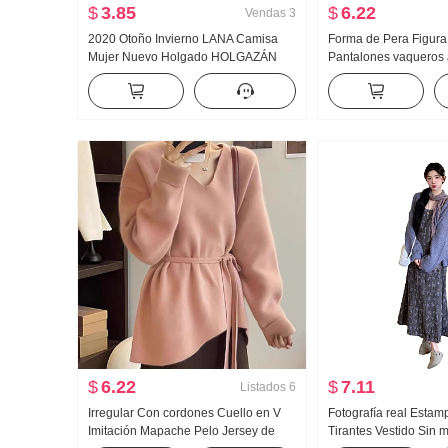
$
3.85
$
6.22
Vendas
3
2020 Otoño Invierno LANA Camisa
Forma de Pera Figura
Mujer Nuevo Holgado HOLGAZÁN
Pantalones vaqueros 
Lana tejido de punto Cuello alto Talla
grande Mujer Gordita N
grande Color sólido Acolchado Suéter
Adelgazante Talle alt
de fondo
Pantalones Invierno
$
6.22
$
7.11
Listados
6
Irregular Con cordones Cuello en V
Fotografía real Estamp
Imitación Mapache Pelo Jersey de
Tirantes Vestido Sin m