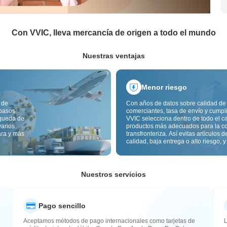
Con VVIC, lleva mercancía de origen a todo el mundo
Nuestras ventajas
Menor riesgo
 de
Con años de datos sobre calidad de
 pasos
comerciantes, tasa de envío y cumpl
squeda de
VVIC selecciona dentro de todo el c
varios
productos más adecuados para la c
ara y más
transfronteriza. Así evitas artículos d
calidad, baja entrega o alto riesgo, y
mercancía más estable. La inspecci
calidad transfronteriza y las etiqueta
origen reducen además riesgos de c
aduana y posventa.
Nuestros servicios
Pago sencillo
Aceptamos métodos de pago internacionales como tarjetas de
L