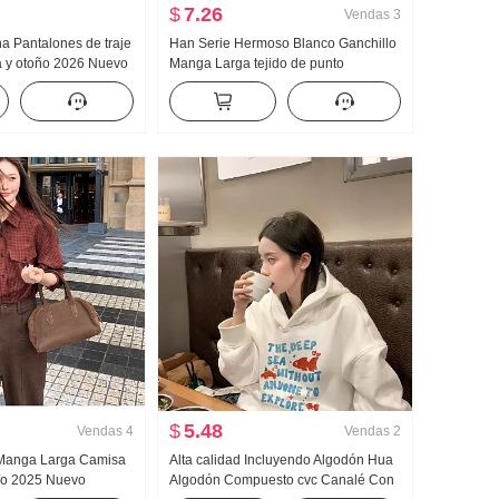
$
7.26
Vendas
3
na Pantalones de traje
Han Serie Hermoso Blanco Ganchillo
a y otoño 2026 Nuevo
Manga Larga tejido de punto
cal Sentido Casual
Cárdigan Mujer Otoño e invierno
nes de pierna ancha
Diseño Sentido Suéter No Choque
Estilo Top
$
5.48
Vendas
4
Vendas
2
Manga Larga Camisa
Alta calidad Incluyendo Algodón Hua
ño 2025 Nuevo
Algodón Compuesto cvc Canalé Con