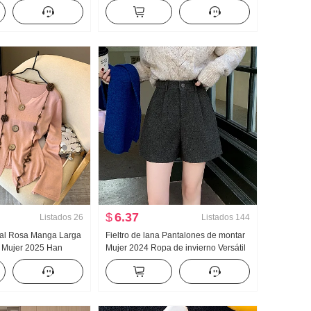
zante Diseño Sentido
capucha Estampado Sudadera Mujer
Pareja Estándar Forrado
$
6.37
Listados
26
Listados
144
eal Rosa Manga Larga
Fieltro de lana Pantalones de montar
o Mujer 2025 Han
Mujer 2024 Ropa de invierno Versátil
 Sentido Principios de
Paño grueso Talle alto Kuo Pierna
Top Diseño Sentido
Pantalones casuales Una palabra
Botón Adelgazante Pantalones cortos