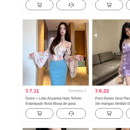
mujer Otoño e invierno Avanzado
Partido Falda de long
Sentido Longitud media Suéter de
HOLGAZÁN Viento Sué
punto Suave Glutinoso Top
$
7.11
$
6.22
Favoritos
3
Dulce > Lobo Acuarela Halo Teñido
Puro Deseo Sexy Flec
Estampado floral Blusa de gasa
Sin mangas Vestido D
Cuadrado Mujer Collar Diseño
Talle alto Diseño Aju
Sentido Adelgazante Lucha Toma
Adelgazante Falda lá
Camisa pequeña Top