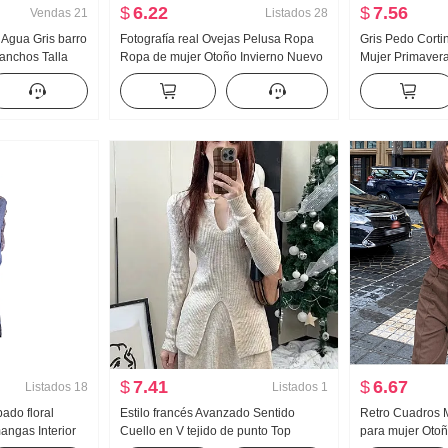
$
6.22
$
7.56
Vendas
21
Listados
28
 Agua Gris barro
Fotografía real Ovejas Pelusa Ropa
Gris Pedo Corti
anchos Talla
Ropa de mujer Otoño Invierno Nuevo
Mujer Primaver
iña Cubierta ...
Espina Bordado Holgado Vacío
Talle alto Verti
o Recto
Cuello polo Calor Suéter de punto
Directo Pantalo
Hijo
$
7.41
$
6.67
Listados
18
Listados
1
ado floral
Estilo francés Avanzado Sentido
Retro Cuadros 
angas Interior
Cuello en V tejido de punto Top
para mujer Oto