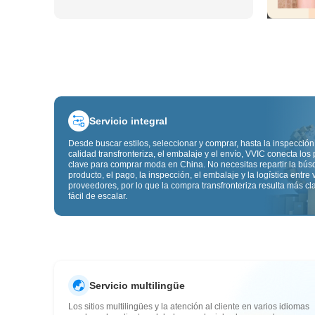
Servicio integral
Desde buscar estilos, seleccionar y comprar, hasta la inspección
calidad transfronteriza, el embalaje y el envío, VVIC conecta los
clave para comprar moda en China. No necesitas repartir la bú
producto, el pago, la inspección, el embalaje y la logística entre 
proveedores, por lo que la compra transfronteriza resulta más cl
fácil de escalar.
Servicio multilingüe
Los sitios multilingües y la atención al cliente en varios idiomas