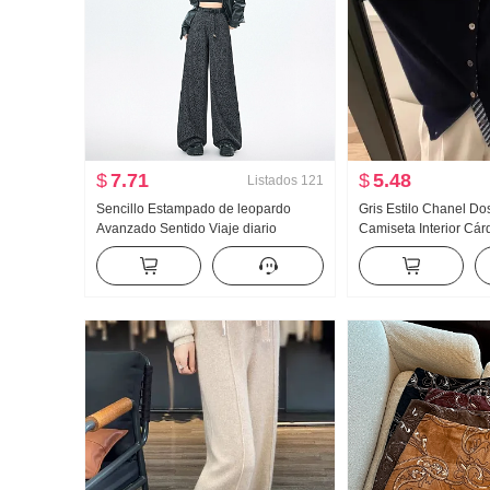
$
7.71
$
5.48
Listados
121
Sencillo Estampado de leopardo
Gris Estilo Chanel Do
Avanzado Sentido Viaje diario
Camiseta Interior Cár
Machete Pantalones de vestir Mujer
Abrigo para mujer Oto
2026 Nuevo Vertical Sentido Plátano
HOLGAZÁN Avanzado 
Estilo americano Pantalones de
de punto Top
pierna ancha Pantalones casuales