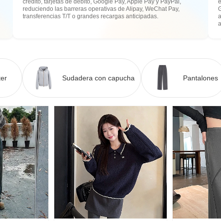
crédito, tarjetas de débito, Google Pay, Apple Pay y PayPal,
e
reduciendo las barreras operativas de Alipay, WeChat Pay,
transferencias T/T o grandes recargas anticipadas.
a
er
Sudadera con capucha
Pantalones