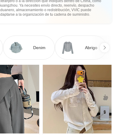
xtranjero o a la dirección que indiques dentro de China, como
Guangzhou. Ya necesites envío directo, reenvío, despacho
aduanero, almacenamiento o redistribución, VVIC puede
daptarse a la organización de tu cadena de suministro.
Denim
Abrigo