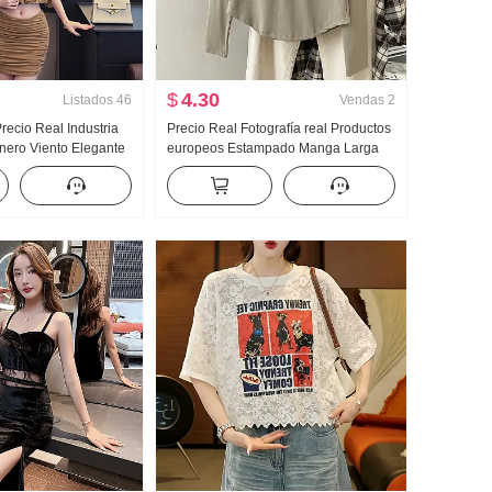
$
4.30
Listados
46
Vendas
2
Precio Real Industria
Precio Real Fotografía real Productos
nero Viento Elegante
europeos Estampado Manga Larga
ie de colores Moca
Camiseta Mujer Ajustado Principios
a corta Conjunto
de otoño Nuevo Chic Corto Top
Interior Partido Camiseta Interior