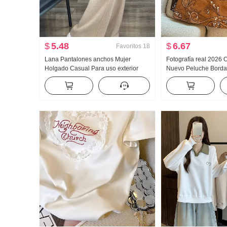
$
5.48
$
6.67
Favoritos
18
Lana Pantalones anchos Mujer
Fotografía real 2026 
Holgado Casual Para uso exterior
Nuevo Peluche Borda
Vertical Sentido Cachemira
Pei Li S Bordado Mini
Pantalones largos Otoño Invierno
Cinturón Seguridad P
Recto Talle alto tejido de punto Fieltro
de lana Pantalones