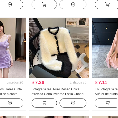
itud media
Adelgazante Mono Conjunto de falda
Holgado Adelga
ter 2 Conjunto
Han Serie
Chic Camisa
$
7.26
$
7.11
Listados
26
Listados
85
os Flores Cinta
Fotografía real Puro Deseo Chica
En Fotografía r
ulce picante
atrevida Corto Invierno Estilo Chanel
Suéter de punt
stado Pliegues
Imitación Visón Acolchado Suéter
Serie Atmósfera
piz
Versátil Suéter de punto Top ins
otoño Ajustado 
Nicho