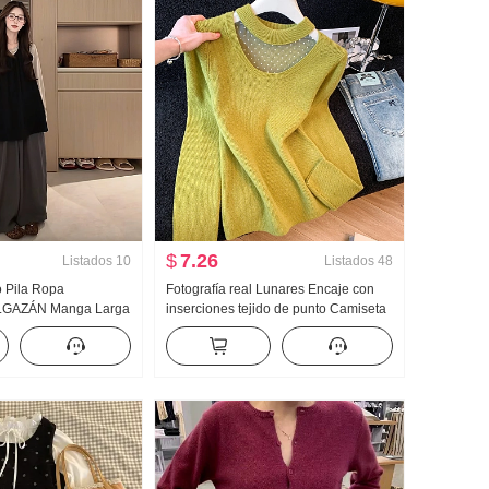
$
7.26
Listados
10
Listados
48
 Pila Ropa
Fotografía real Lunares Encaje con
LGAZÁN Manga Larga
inserciones tejido de punto Camiseta
ones de pierna ancha
Interior Mujer Otoño Invierno
s piezas Conjunto
Avanzado Sentido Interior Partido
Diseño Sentido Ajustado Top