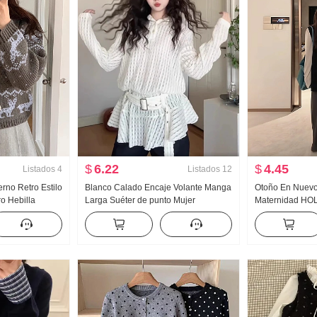
$
6.22
$
4.45
Listados
4
Listados
12
erno Retro Estilo
Blanco Calado Encaje Volante Manga
Otoño En Nuevo
ro Hebilla
Larga Suéter de punto Mujer
Maternidad HO
acquard Diseño
Primavera y otoño 2026 Nuevo
Chaleco Pantal
Calor Suéter
Entallado Estilo Sudadera Vestido
Conjunto de tre