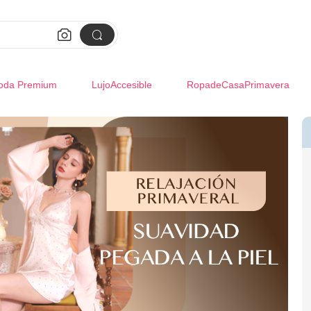


oda Premium
LujoAccesible
RopadeCasaPrimavera