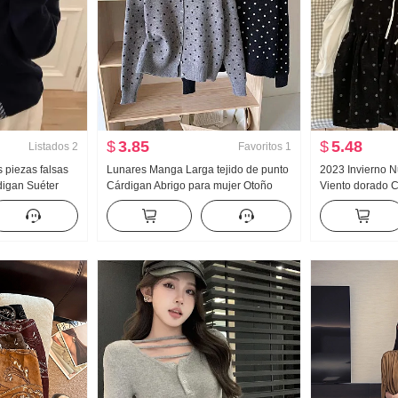
$
3.85
$
5.48
Listados
2
Favoritos
1
s piezas falsas
Lunares Manga Larga tejido de punto
2023 Invierno N
digan Suéter
Cárdigan Abrigo para mujer Otoño
Viento dorado C
ño Invierno
2025 Nuevo Diseño Sentido Nicho
Camisa de fond
Sentido Suéter
Único Absolutamente hermoso Top
Hinchada Lunar
Versión ligera