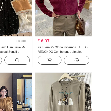
$
6.37
Listados
1
uevo Han Serie Mil
Ya Fuera 25 Otoño Invierno CUELLO
asual Sencillo
REDONDO Con botones simples
o Combinación
Corto Adelgazante Cachemira
es Falda
Chaqueta de punto