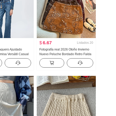
$
6.67
Listados
20
aquero Ajustado
Fotografía real 2026 Otoño Invierno
isa Versátil Casual
Nuevo Peluche Bordado Retro Falda
misa 2025 Año
Pei Li S Bordado Minifalda Mujer
Cinturón Seguridad Pantalones