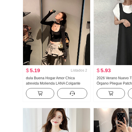
$
5.19
$
5.93
Listados
2
dula Buena Hogar Amor Chica
2026 Verano Nuevo Ti
atrevida Molienda LANA Colgante
Órgano Pliegue Patch
Cuello Cuello bajo Manga Larga
Cómodo Moda Cómo
Camiseta Mujer Otoño Chica atrevida
Ajustado Corto Top