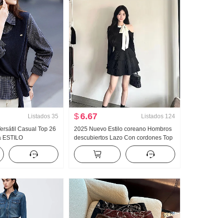
$
6.67
Listados
35
Listados
124
ersátil Casual Top 26
2025 Nuevo Estilo coreano Hombros
a ESTILO
descubiertos Lazo Con cordones Top
adros Dos piezas
Negro Minifalda Conjunto
arga Camisa