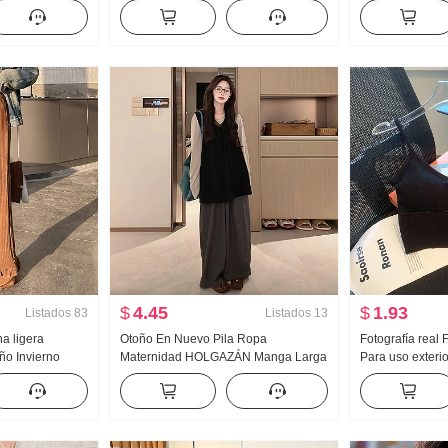
CIDENTAL Para
seda CUELLO REDONDO Diseño
Patchwork Cuad
LO REDONDO
Sentido Calor Suéter Abrigo para
Otoño Invierno
mujer Configuración Bufanda de seda
Casual Cárdiga
$
4.45
$
1.93
Listados
83
Listados
13
a ligera
Otoño En Nuevo Pila Ropa
Fotografía real
ño Invierno
Maternidad HOLGAZÁN Manga Larga
Para uso exterio
na Suave
Chaleco Pantalones de pierna ancha
Belleza Espald
aje Patchwork
Conjunto de tres piezas Conjunto
interior u Tipo 
es
Verano Interior 