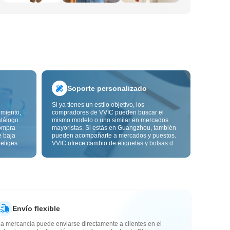
Soporte personalizado
Si ya tienes un estilo objetivo, los
imiento,
compradores de VVIC pueden buscar el
atálogo
mismo modelo o uno similar en mercados
ompra
mayoristas. Si estás en Guangzhou, también
e baja
pueden acompañarte a mercados y puestos.
 eliges
VVIC ofrece cambio de etiquetas y bolsas de
ón de
embalaje, y pronto personalización OEM por
s de
imagen o muestra, para que tu compra sea
alidad,
más controlable y encaje mejor con el ritmo
de tu negocio.
Envío flexible
a mercancía puede enviarse directamente a clientes en el