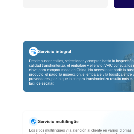
Servicio integral
Desde buscar estilos, seleccionar y comprar, hasta la inspección
calidad transfronteriza, el embalaje y el envío, VVIC conecta los
clave para comprar moda en China. No necesitas repartir la bú
producto, el pago, la inspección, el embalaje y la logística entre 
proveedores, por lo que la compra transfronteriza resulta más cl
fácil de escalar.
Servicio multilingüe
Los sitios multilingües y la atención al cliente en varios idiomas