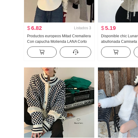
$
6.82
$
5.19
Listados
3
Productos europeos Mitad Cremallera
Disponible chic Luna
Con capucha Molienda LANA Corto
abullonada Camiseta
Sudadera Manga Larga Mujer Otoño
Viento Dulce picante 
Invierno Nuevo Camiseta Interior
Sentido Adelgazante 
Interior Partido Color sólido Top Moda