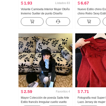
$
1.93
$
6.67
Listados
83
Volante Camiseta Interior Mujer Otoño
Nuevo Estilo chino Est
Invierno Suéter de punto Diseño
chino Retro Sexy Esti
Sentido Suéter ESTILO OCCIDENTAL
Puro Deseo Vestido A
Interior Partido Otoño e invierno
Figura Corte ajustado
Ajustado Chica atrevida Top
$
2.59
$
7.71
Favoritos
4
Mayor Colección de poesía Saite Arte
Fotografía real Super
Estilo francés Irregular cuello vuelto
Lazo Jersey de mujer