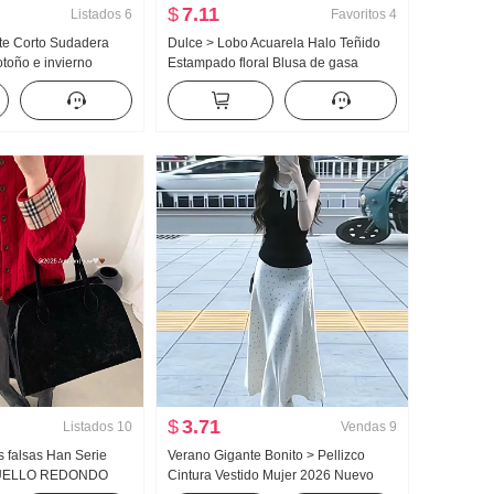
$
7.11
Listados
6
Favoritos
4
te Corto Sudadera
Dulce > Lobo Acuarela Halo Teñido
toño e invierno
Estampado floral Blusa de gasa
ZÁN Viento Manga
Cuadrado Mujer Collar Diseño
 REDONDO Top
Sentido Adelgazante Lucha Toma
Camisa pequeña Top
$
3.71
Listados
10
Vendas
9
 falsas Han Serie
Verano Gigante Bonito > Pellizco
CUELLO REDONDO
Cintura Vestido Mujer 2026 Nuevo