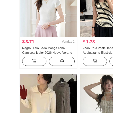
$
3.71
$
1.78
Vendas
1
Negro Hielo Seda Manga corta
Zhao Cola Poste Jane
Camiseta Mujer 2026 Nuevo Verano
Adelgazante Elasticid
Ajustado Adelgazante Versión ligera
punto Rayas Botón C
Suéter de punto Incluyendo Seda de
Verano Grande CU
morera Top
Sin mangas