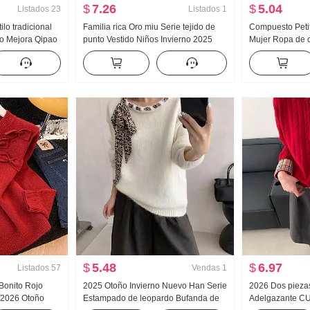
$
7.26
$
5.04
Listados
23
Listados
1
ilo tradicional
Familia rica Oro miu Serie tejido de
Compuesto Peti
lo Mejora Qipao
punto Vestido Niños Invierno 2025
Mujer Ropa de o
justado Pantalla
Nuevo Estilo francés Gigante Bonito
Holgado HOLGA
 Minifalda
Minifalda Un conjunto completo
Larga CUELLO
$
5.48
$
6.97
Listados
57
Vendas
1
 Bonito Rojo
2025 Otoño Invierno Nuevo Han Serie
2026 Dos piezas
 2026 Otoño
Estampado de leopardo Bufanda de
Adelgazante 