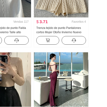
$
3.71
Vendas
117
Favoritos
4
tejido de punto Falda
Trenza tejido de punto Pantalones
vierno Talle alto
cortos Mujer Otoño Invierno Nuevo
bra Gran columpio
Adelgazante Versátil Han Serie
Vertical Sentido
Bombeo Cuerda Talle alto Elástico
Falda lápiz
Kuo Piernas cortas Pantalones