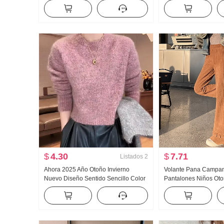
Botón Suéter de punto Mujer
Invierno ESTILO OC
Contraste de color Base Top Otoño
uso exterior CUEL
Invierno
Suéter de punto Top
$
4.30
$
7.71
Listados
2
Ahora 2025 Año Otoño Invierno
Volante Pana Campan
Nuevo Diseño Sentido Sencillo Color
Pantalones Niños Oto
sólido Manga Larga CUELLO
Nuevo Acolchado Pa
REDONDO Suéter de punto Cuello
Glutinoso Casual Enc
redondo Jersey de mujer
Arrastrando Pantalon