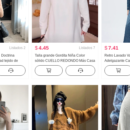
$
4.45
$
7.41
Listados
2
Listados
7
 Doctrina
Talla grande Gordita Niña Color
Retro Lavado V
ad tejido de
sólido CUELLO REDONDO Más Casa
Adelgazante Cam
haleco 2025
Pelo Longitud media Manga Larga
Viaje diario Ca
ELLO REDONDO
Camiseta Mujer Otoño Invierno
Invierno Nuevo
Versátil Holgado Interior Ponerse al
día Ropa