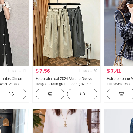
$
7.56
$
7.41
Listados
11
Listados
20
rantes Chifón
Fotografía real 2026 Verano Nuevo
Estilo coreano V
work Vestido
Holgado Talla grande Adelgazante
Primavera Mod
do
Versátil Mujer Estilo japonés Casual
OCCIDENTAL Cu
Versión ligera Trabajador Traje ancho
falsas Manga L
Pierna Pantalones capri