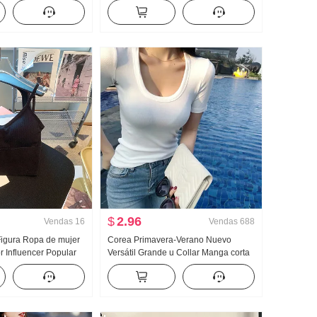
ros Jersey de mujer
Luz Cocido Nicho No Choque Estilo
 Nuevo Holgado
Falda Conjunto Conjunto de dos
n
piezas
$
2.96
Vendas
16
Vendas
688
 Figura Ropa de mujer
Corea Primavera-Verano Nuevo
r Influencer Popular
Versátil Grande u Collar Manga corta
a Sujetador Ropa
Camiseta Mujer Color sólido Ajustado
Camisola Tipo Mujer
Sexy Corte bajo Camiseta Interior Top
Partido