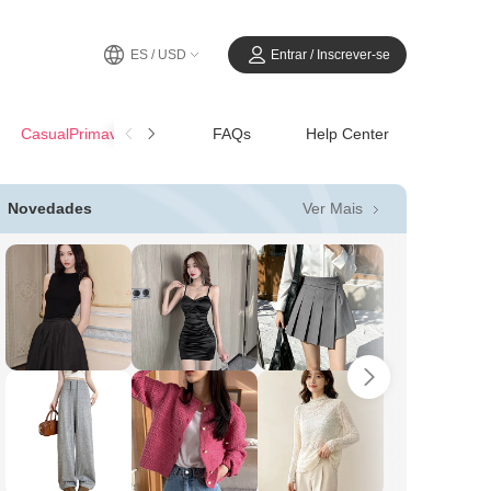
ES / USD
Entrar / Inscrever-se
CasualPrimavera-Verano
FAQs
Help Center
Ver Mais
Novedades
