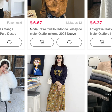
$
6.67
$
6.37
Favoritos
6
Listados
12
res Manga
Moda Retro Cuello redondo Jersey de
Fotografía real 
 Puro Deseo
mujer Otoño Invierno 2025 Nuevo
Mujer Otoño e in
Ropa Partido
Holgado Casual Versátil HOLGAZÁN
Petite Una pala
Top
Viento Top
Paraguas Falda 
Longitud media 