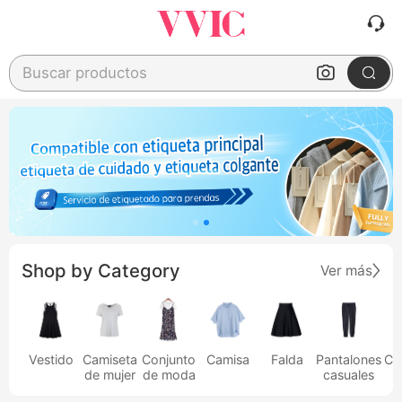
Buscar productos
Shop by Category
Ver más
Vestido
Camiseta
Conjunto
Camisa
Falda
Pantalones
Ca
de mujer
de moda
casuales
h