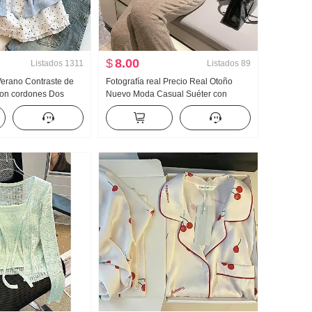
$
8.00
Listados
1311
Listados
89
 Verano Contraste de
Fotografía real Precio Real Otoño
Con cordones Dos
Nuevo Moda Casual Suéter con
anga corta Camiseta
capucha Wei Pantalones Adelgazante
evo Estilo dulce
Conjunto Traje deportivo Mujer Moda