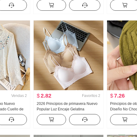
oño Nuevo
Nuevo Han Serie Dos piezas falsas
Mujer 2026 Ver
 Arrastrando
Holgado Espina Bordado Rayas
Luz Lujo Suave 
Cuello polo Top
$
2.82
$
7.26
Vendas
2
Favoritos
2
no Nuevo
2026 Principios de primavera Nuevo
Principios de o
dado Cuello de
Popular Luz Encaje Gelatina
Diseño No Choq
ujer Estilo
Pegamento Tira Corsé Interior
pesada Jacquard
ión solar
Cinturón Pecho Almohadilla
Mujer Otoño Nu
Adelgazante Chaleco para mujer