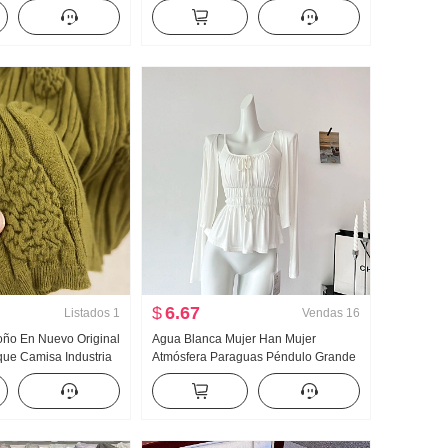
ano Avanzado Sentido
Nubes Algodón Manga Larga
Viento Top
Pequeño cuello vuelto Ropa de casa
Conjunto Transmisión en vivo Alto
Producto
$
6.67
Listados
1
Vendas
16
toño En Nuevo Original
Agua Blanca Mujer Han Mujer
ue Camisa Industria
Atmósfera Paraguas Péndulo Grande
 tejido de punto Top
u Collar Tirantes Dos Ropa Diseño
evo Adelgazante
Sentido Cárdigan Mujer Verano
Adelgazante Tirantes Top