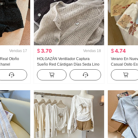
$
3.70
$
4.74
Vendas
17
Vendas
18
o Real Otoño
HOLGAZÁN Ventilador Captura
Verano En Nuevo
 Chanel
Sueño Red Cárdigan Días Seda Lino
Casual Osito E
ntalones de
Hecho a mano Selección Agujero
Holgado Nicho 
Calado tejido de punto Cárdigan
Estilo coreano t
Mujer Acondicionador de aire Camisa
de protección solar