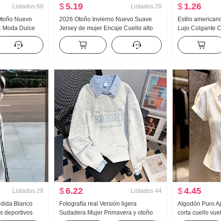
$
5.19
$
1.26
Listados
60
Listados
20
 Otoño Nuevo
2026 Otoño Invierno Nuevo Suave
Estilo american
 Moda Dulce
Jersey de mujer Encaje Cuello alto
Lujo Colgante C
r Chifón Manga
Acolchado Suéter de punto Mujer
mujer Verano Pa
jer Lazo
Diseño Sentido Encaje Manga Larga
Interior Partido 
Top
Chica atrevida t
tirantes Top
$
6.22
$
4.45
Listados
29
Listados
44
ndida Blanco
Fotografía real Versión ligera
Algodón Puro A
s deportivos
Sudadera Mujer Primavera y otoño
corta cuello vu