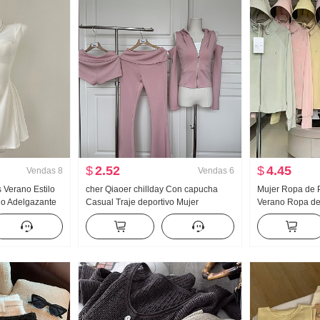
$
2.52
$
4.45
Vendas
8
Vendas
6
s Verano Estilo
cher Qiaoer chillday Con capucha
Mujer Ropa de P
ado Adelgazante
Casual Traje deportivo Mujer
Verano Ropa de 
nifalda
Primavera Hombros descubiertos
Nailon Versión 
Abrigo pantalones acampanados
Transpirable Ab
Conjunto de tres piezas
grande Sudader