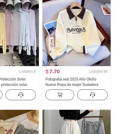
$
7.70
Listados
8
Listados
98
rotección Solar
Fotografía real 2025 Año Otoño
protección solar
Nuevo Ropa de mujer Sudadera
ligera Hielo Seda
Reducción de edad Mitad Cremallera
rigo Holgado Talla
Moda Cuello polo Casual Versátil
a con capucha
Adelgazante