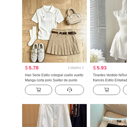
$
5.78
$
5.93
Listados
2
Han Serie Estilo colegial cuello vuelto
Tirantes Vestido Niño
Manga corta polo Suéter de punto
francés Estilo Entall
Conjunto Mujer 2026 Verano Nuevo
Vestido sin mangas Mi
Gigante Bonito Plisado Falda