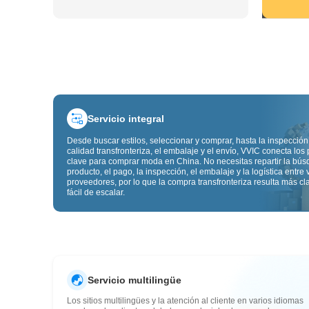
Servicio integral
Desde buscar estilos, seleccionar y comprar, hasta la inspección
calidad transfronteriza, el embalaje y el envío, VVIC conecta los
clave para comprar moda en China. No necesitas repartir la bú
producto, el pago, la inspección, el embalaje y la logística entre 
proveedores, por lo que la compra transfronteriza resulta más cl
fácil de escalar.
Servicio multilingüe
Los sitios multilingües y la atención al cliente en varios idiomas