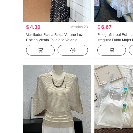
$
4.30
$
6.67
Vendas
23
Ventilador Flauta Falda Verano Luz
Fotografía real Estilo
Cocido Viento Talle alto Volante
Irregular Falda Mujer
Abertura Negro Lunares Falda Días
longitud media Cuadr
Seda Oblicuo Hombro Ropa
línea A Irregular Col
Falda