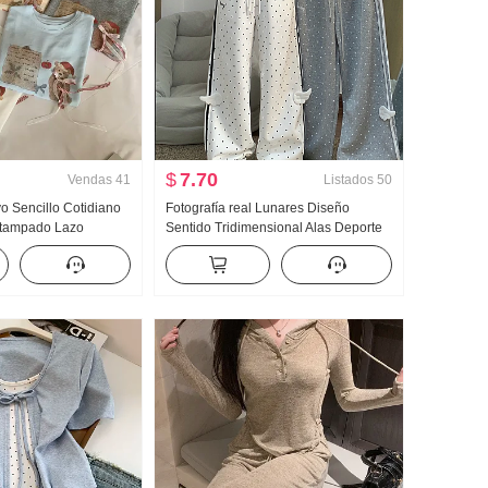
$
7.70
Vendas
41
Listados
50
 Sencillo Cotidiano
Fotografía real Lunares Diseño
stampado Lazo
Sentido Tridimensional Alas Deporte
Manga corta Camiseta
Wei Pantalones Mujer Nuevo Luz Asia
ejido de punto Top
Viento Holgado Recto Adelgazante
Pantalones casuales