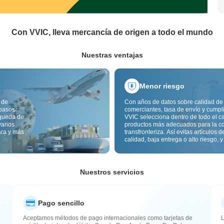
Con VVIC, lleva mercancía de origen a todo el mundo
Nuestras ventajas
Menor riesgo
 de
Con años de datos sobre calidad de
 pasos
comerciantes, tasa de envío y cumpl
squeda de
VVIC selecciona dentro de todo el c
varios
productos más adecuados para la c
ara y más
transfronteriza. Así evitas artículos d
calidad, baja entrega o alto riesgo, y
mercancía más estable. La inspecci
calidad transfronteriza y las etiqueta
origen reducen además riesgos de c
aduana y posventa.
Nuestros servicios
Pago sencillo
Aceptamos métodos de pago internacionales como tarjetas de
L