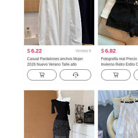
$
6.22
$
6.82
Vendas
6
Casual Pantalones anchos Mujer
Fotografía real Preci
2026 Nuevo Verano Talle alto
Invierno Retro Estilo
Adelgazante Talla grande Petite
Pantalones cortos Pa
Sencillo Holgado Nueve puntos
montar
Machete Pantalones