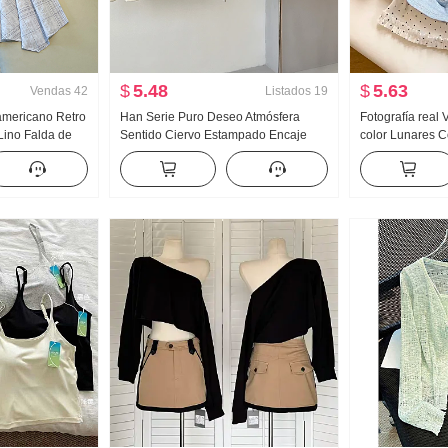
$
5.48
$
5.63
Vendas
42
Listados
19
 americano Retro
Han Serie Puro Deseo Atmósfera
Fotografía real
 Lino Falda de
Sentido Ciervo Estampado Encaje
color Lunares 
os Falda de
Encaje Oblicuo Hombro Camiseta
piezas falsas M
a de pez Péndulo
Hombros descubiertos Top
Mujer Verano Nu
Nicho Top