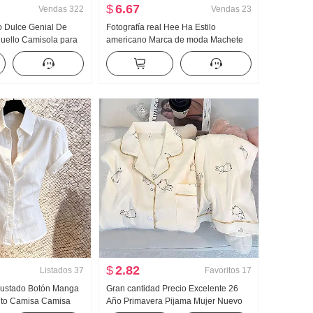
$
6.67
Vendas
322
Vendas
23
o Dulce Genial De
Fotografía real Hee Ha Estilo
uello Camisola para
americano Marca de moda Machete
ra uso exterior
Vaqueros Holgado Kuo Pierna Casual
Camiseta Interior
Pantalones
ejido de punto Top sin
$
2.82
Listados
37
Favoritos
17
justado Botón Manga
Gran cantidad Precio Excelente 26
elto Camisa Camisa
Año Primavera Pijama Mujer Nuevo