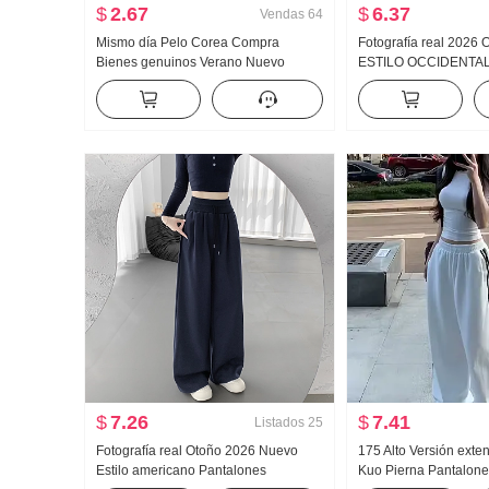
$
2.67
$
6.37
Vendas
64
Mismo día Pelo Corea Compra
Fotografía real 2026
Bienes genuinos Verano Nuevo
ESTILO OCCIDENTAL
an659 Super hao Aspecto Caracola
Luz Albaricoque Colo
Color Micro Transparente Cuello alto
Larga Camisa Top Mu
Base Camiseta
$
7.26
$
7.41
Listados
25
Fotografía real Otoño 2026 Nuevo
175 Alto Versión exte
Estilo americano Pantalones
Kuo Pierna Pantalone