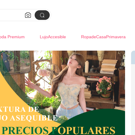


oda Premium
LujoAccesible
RopadeCasaPrimavera