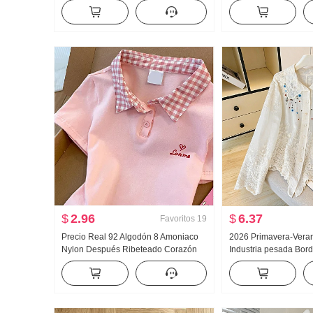
deportivos Mujer Talle bajo Holgado
Mujer Primavera y ot
HOLGAZÁN Kuo Pierna Casual Wei
Versátil Rayas Casual
Pantalones Pantalones de pierna
Pantalones
ancha Hijo
$
2.96
$
6.37
Favoritos
19
Precio Real 92 Algodón 8 Amoniaco
2026 Primavera-Vera
Nylon Después Ribeteado Corazón
Industria pesada Bor
Bordado Dulce Corto Cuello polo
muñeca Camisa para m
Camiseta Ajustado Petite Moda
francés Retro Protecc
Cárdigan