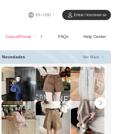
ES / USD
Entrar / Inscrever-se
CasualPrimavera-Verano
FAQs
Help Center
Ver Mais
Novedades
