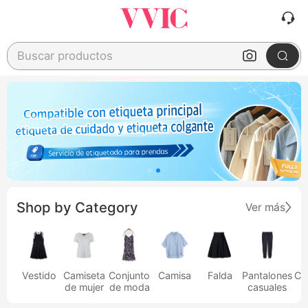
Buscar productos
Shop by Category
Ver más
Vestido
Camiseta
Conjunto
Camisa
Falda
Pantalones
Ca
de mujer
de moda
casuales
h