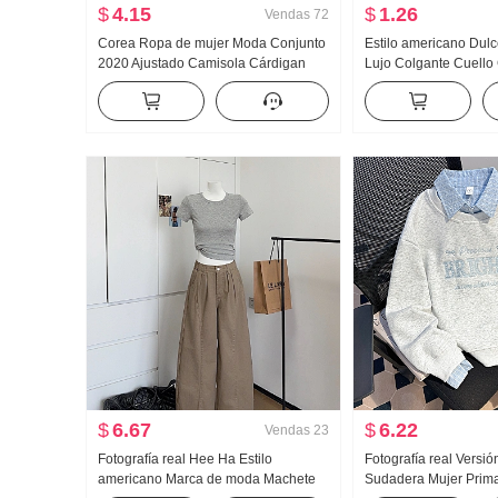
$
4.15
$
1.26
Vendas
72
Corea Ropa de mujer Moda Conjunto
Estilo americano Dul
2020 Ajustado Camisola Cárdigan
Lujo Colgante Cuello
Conjunto de dos piezas Camiseta Top
mujer Verano Para uso
Mujer
Interior Partido Camise
Chica atrevida tejido 
tirantes Top
$
6.67
$
6.22
Vendas
23
Fotografía real Hee Ha Estilo
Fotografía real Versió
americano Marca de moda Machete
Sudadera Mujer Prima