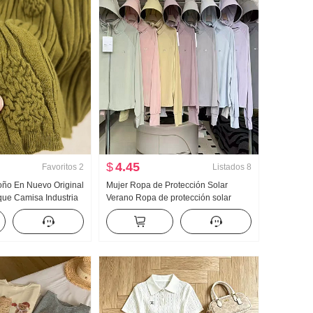
$
4.45
Favoritos
2
Listados
8
toño En Nuevo Original
Mujer Ropa de Protección Solar
ue Camisa Industria
Verano Ropa de protección solar
 tejido de punto Top
Nailon Versión ligera Hielo Seda
evo Adelgazante
Transpirable Abrigo Holgado Talla
grande Sudadera con capucha