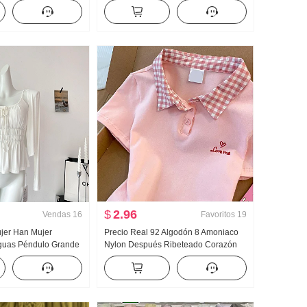
er de punto Mujer
Mujer Primavera y otoño Nuevo
 Encaje Manga Larga
Versátil Rayas Casual Arrastrando
Pantalones
$
2.96
Vendas
16
Favoritos
19
jer Han Mujer
Precio Real 92 Algodón 8 Amoniaco
guas Péndulo Grande
Nylon Después Ribeteado Corazón
es Dos Ropa Diseño
Bordado Dulce Corto Cuello polo
an Mujer Verano
Camiseta Ajustado Petite Moda
antes Top