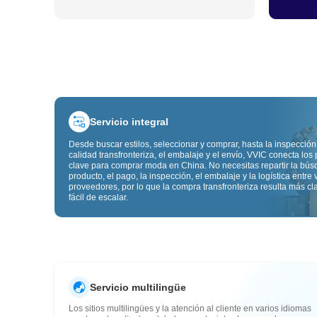
Servicio integral
Desde buscar estilos, seleccionar y comprar, hasta la inspección
calidad transfronteriza, el embalaje y el envío, VVIC conecta los
clave para comprar moda en China. No necesitas repartir la bú
producto, el pago, la inspección, el embalaje y la logística entre 
proveedores, por lo que la compra transfronteriza resulta más cl
fácil de escalar.
Servicio multilingüe
Los sitios multilingües y la atención al cliente en varios idiomas