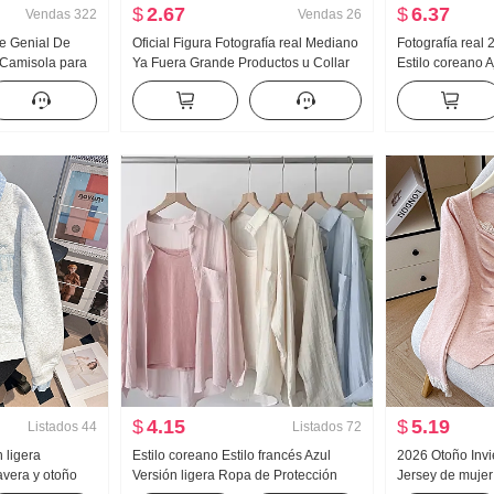
$
2.67
$
6.37
Vendas
322
Vendas
26
ce Genial De
Oficial Figura Fotografía real Mediano
Fotografía real
 Camisola para
Ya Fuera Grande Productos u Collar
Estilo coreano 
 exterior
Hueso de buey Hebilla En forma de I
OCCIDENTAL Di
ta Interior
Chaleco Tirantes Kuo Pierna
Rayas Entallad
de punto Top sin
Arrastrando Deporte Pantalones
Camisa para mu
largos Conjunto
$
4.15
$
5.19
Listados
44
Listados
72
n ligera
Estilo coreano Estilo francés Azul
2026 Otoño Inv
vera y otoño
Versión ligera Ropa de Protección
Jersey de mujer