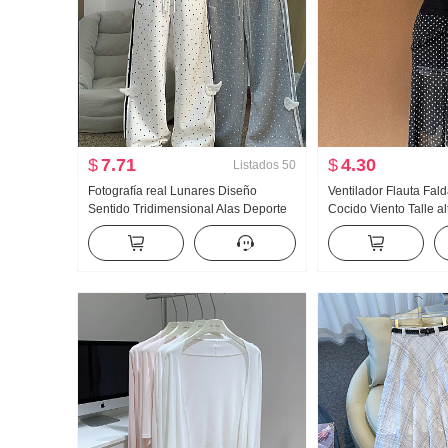
$
7.71
$
4.30
Listados
50
Fotografía real Lunares Diseño
Ventilador Flauta Fal
Sentido Tridimensional Alas Deporte
Cocido Viento Talle al
Wei Pantalones Mujer Nuevo Luz Asia
Abertura Negro Lunar
Viento Holgado Recto Adelgazante
Seda Oblicuo Hombr
Pantalones casuales