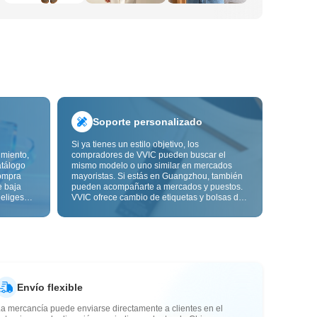
Soporte personalizado
Si ya tienes un estilo objetivo, los
imiento,
compradores de VVIC pueden buscar el
atálogo
mismo modelo o uno similar en mercados
ompra
mayoristas. Si estás en Guangzhou, también
e baja
pueden acompañarte a mercados y puestos.
 eliges
VVIC ofrece cambio de etiquetas y bolsas de
ón de
embalaje, y pronto personalización OEM por
s de
imagen o muestra, para que tu compra sea
alidad,
más controlable y encaje mejor con el ritmo
de tu negocio.
Envío flexible
a mercancía puede enviarse directamente a clientes en el