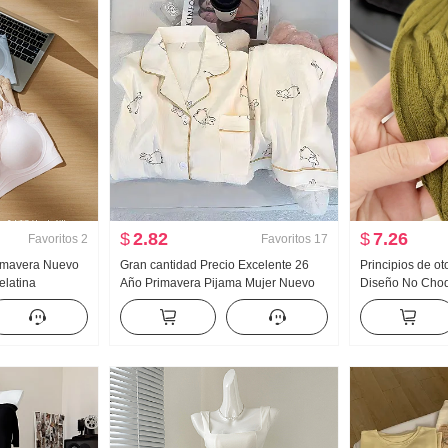
$
2.82
$
7.26
Favoritos
2
Favoritos
17
rimavera Nuevo
Gran cantidad Precio Excelente 26
Principios de o
elatina
Año Primavera Pijama Mujer Nuevo
Diseño No Choq
Interior
Nubes Algodón Manga Larga
pesada Jacquard
adilla
Pequeño cuello vuelto Ropa de casa
Mujer Otoño Nu
para mujer
Conjunto Transmisión en vivo Alto
Producto