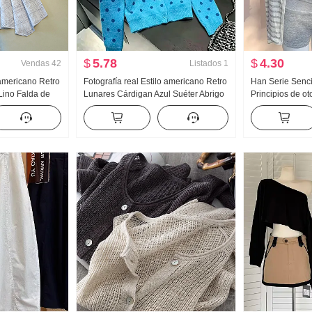
$
5.78
$
4.30
Vendas
42
Listados
1
 americano Retro
Fotografía real Estilo americano Retro
Han Serie Senci
 Lino Falda de
Lunares Cárdigan Azul Suéter Abrigo
Principios de o
os Falda de
para mujer Otoño Nuevo HOLGAZÁN
Adelgazante Ca
a de pez Péndulo
Viento Suéter de punto Top ins
solar Manga La
y picante Minifa
piezas