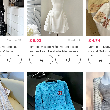
$
5.93
$
4.74
Vendas
23
Vendas
8
da Verano Luz
Tirantes Vestido Niños Verano Estilo
Verano En Nuevo
to Volante
francés Estilo Entallado Adelgazante
Casual Osito E
es Falda Días
Vestido sin mangas Minifalda
Holgado Nicho 
o Ropa
Estilo coreano t