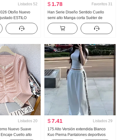
$
1.78
Listados
52
Favoritos
31
 2026 Otoño Nuevo
Han Serie Diseño Sentido Cuello
Ajustado ESTILO
semi alto Manga corta Suéter de
seño Sentido Nicho
punto Mujer Otoño 2024 Nuevo Color
o Manga Larga
sólido Versátil Ajustado Adelgazante
jer
Top
$
7.41
Listados
20
Listados
29
ierno Nuevo Suave
175 Alto Versión extendida Blanco
 Encaje Cuello alto
Kuo Pierna Pantalones deportivos