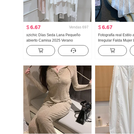
$
6.67
$
6.67
Vendas
697
xzichic Días Seda Lana Pequeño
Fotografía real Estilo
abierto Camisa 2025 Verano
Irregular Falda Mujer
HOLGAZÁN Viento Top Nuevo tejido
longitud media Cuadr
de punto Caída Hombro Fino Abrigo
línea A Irregular Col
para mujer
Falda