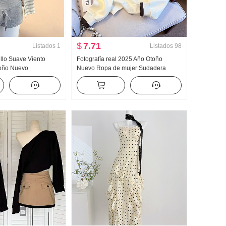
$
7.71
Listados
1
Listados
98
llo Suave Viento
Fotografía real 2025 Año Otoño
toño Nuevo
Nuevo Ropa de mujer Sudadera
misa de protección
Reducción de edad Mitad Cremallera
rga Camisola Caliente
Moda Cuello polo Casual Versátil
lda Conjunto de tres
Adelgazante