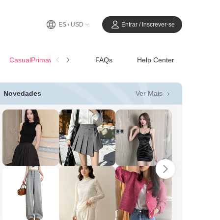
ES / USD
Entrar / Inscrever-se
CasualPrimavera-Verano
FAQs
Help Center
Ver Mais
Novedades
