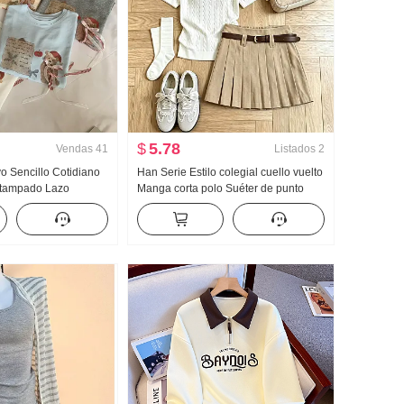
$
5.78
Vendas
41
Listados
2
 Sencillo Cotidiano
Han Serie Estilo colegial cuello vuelto
stampado Lazo
Manga corta polo Suéter de punto
Manga corta Camiseta
Conjunto Mujer 2026 Verano Nuevo
ejido de punto Top
Gigante Bonito Plisado Falda