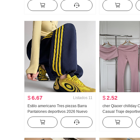
Vaqueros Holgado Kuo Pierna Casual
Nuevo Han Serie Dos 
Pantalones
Holgado Espina Bord
Cuello polo Top
$
6.67
$
2.52
Listados
11
Estilo americano Tres piezas Barra
cher Qiaoer chillday
Pantalones deportivos 2026 Nuevo
Casual Traje deportiv
Otoño Talle alto Kuo Pierna Puño
Primavera Hombros d
ajustado Pantalones casuales Wei
Abrigo pantalones a
Pantalones Pantalones cargo
Conjunto de tres piez