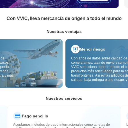
Con VVIC, lleva mercancía de origen a todo el mundo
Nuestras ventajas
Menor riesgo
 de
Con años de datos sobre calidad de
 pasos
comerciantes, tasa de envío y cumpl
squeda de
VVIC selecciona dentro de todo el c
varios
productos más adecuados para la c
ara y más
transfronteriza. Así evitas artículos d
calidad, baja entrega o alto riesgo, y
mercancía más estable. La inspecci
calidad transfronteriza y las etiqueta
origen reducen además riesgos de c
aduana y posventa.
Nuestros servicios
Pago sencillo
Aceptamos métodos de pago internacionales como tarjetas de
L