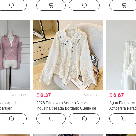
piezas falsas
Solar Manga Larga Camisa Mujer
Acolchado Suét
ado Rayas
Ropa de verano Holgado Casual
Diseño Sentido
HOLGAZÁN Manga Larga Sencillo
Top
Camisa
$
6.37
$
6.67
Vendas
6
Vendas
2
 Con capucha
2026 Primavera-Verano Nuevo
Agua Blanca Mu
o Mujer
Industria pesada Bordado Cuello de
Atmósfera Para
escubiertos
muñeca Camisa para mujer Estilo
u Collar Tirant
campanados
francés Retro Protección solar
Sentido Cárdig
as
Cárdigan
Adelgazante Tir