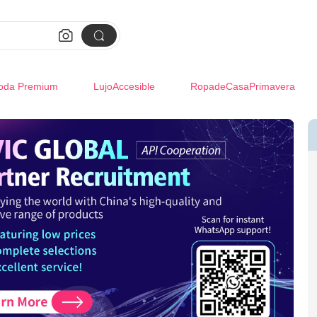


oda Premium
LujoAccesible
RopadeCasaPrimavera