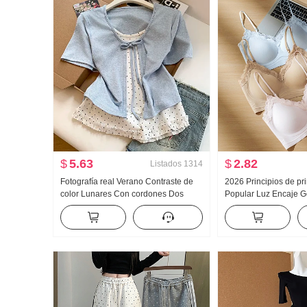
$
5.63
$
2.82
Listados
1314
Fotografía real Verano Contraste de
2026 Principios de p
color Lunares Con cordones Dos
Popular Luz Encaje G
piezas falsas Manga corta Camiseta
Pegamento Tira Corsé 
Mujer Verano Nuevo Estilo dulce
Cinturón Pecho Almoh
Nicho Top
Adelgazante Chaleco 