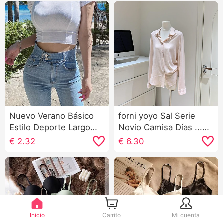
Nuevo Verano Básico
forni yoyo Sal Serie
Estilo Deporte Largo
Novio Camisa Días ...
Manga corta Mujer
Lino Manga Larga
€
2.32
€
6.30
Transpirable
cuello vuelto
Adelgazante Rocío
HOLGAZÁN Viento
Ombligo Corto Fitness
Camisa
Ropa Danza Actuación
Top tee
Inicio
Carrito
Mi cuenta