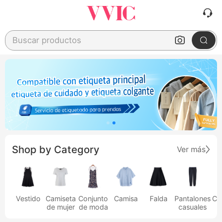
Buscar productos
Shop by Category
Ver más
Vestido
Camiseta
Conjunto
Camisa
Falda
Pantalones
Ca
de mujer
de moda
casuales
h