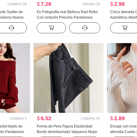
$
7.26
$
2.96
Listados
26
Vendas
20
ante Suéter de
En Fotografía real Belleza Rad Retro
Chica atrevida 
invierno Nuevo
Con cinturón Peluche Pantalones
Asimétrico Aber
ado Chic Suéter
cortos Mujer Otoño Petite Talle alto
Ropa de mujer 
Holgado Adelgazante Una palabra
Top Moda
Pantalones cortos
$
6.52
$
2.89
Listados
1
Listados
41
dot tejido de
Forma de Pera Figura Elasticidad
Encaje con inse
ión Pantalones
Borde deshilachado Vaqueros Mujer
atrevida Cuello