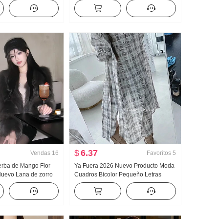
Otoño Invierno
Banquete Vestido de noche Ajustado
TAL Interior Partido
Adelgazante Corte ajustado Vestido
 Top
$
6.37
Vendas
16
Favoritos
5
ierba de Mango Flor
Ya Fuera 2026 Nuevo Producto Moda
Nuevo Lana de zorro
Cuadros Bicolor Pequeño Letras
lo Piel Abrigo para
Longitud media Camisa Gabardina
O REDONDO
Mujer