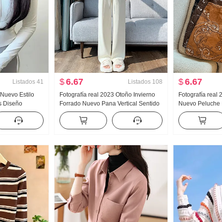
$
6.67
$
6.67
Listados
41
Listados
108
 Nuevo Estilo
Fotografía real 2023 Otoño Invierno
Fotografía real
s Diseño
Forrado Nuevo Pana Vertical Sentido
Nuevo Peluche 
da Entallado
Recto Talle alto Estrecho Versión
Pei Li S Bordad
o vuelto Manga
Pantalones de pierna ancha Europa
Cinturón Segur
adilla Cárdigan
Algodón afelpado Arrastrando
Pantalones Mujer