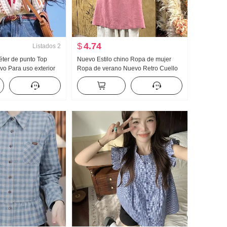
$
4.74
Listados
2
ter de punto Top
Nuevo Estilo chino Ropa de mujer
o Para uso exterior
Ropa de verano Nuevo Retro Cuello
o redondo HOLGAZÁN
alto Cierre de nudo chino Manga tres
vierno Abrigo
cuartos Camisa para mujer Algodón y
lino Longitud media Top