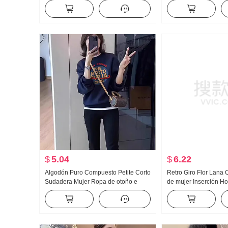
Suéter de punto Mil Viento dorado
cortos Moda Dos piez
Versátil Estilo Adelgazante Conjunto
para mujer Otoño Inv
Holgado Estilo Suéte
$
5.04
$
6.22
Algodón Puro Compuesto Petite Corto
Retro Giro Flor Lana 
Sudadera Mujer Ropa de otoño e
de mujer Inserción 
invierno Holgado HOLGAZÁN Viento
Holgado Acolchado Ot
Manga Larga CUELLO REDONDO
Cachemira Suéter de 
Top