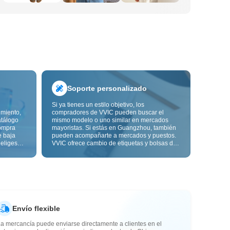
Soporte personalizado
Si ya tienes un estilo objetivo, los
imiento,
compradores de VVIC pueden buscar el
atálogo
mismo modelo o uno similar en mercados
ompra
mayoristas. Si estás en Guangzhou, también
e baja
pueden acompañarte a mercados y puestos.
 eliges
VVIC ofrece cambio de etiquetas y bolsas de
ón de
embalaje, y pronto personalización OEM por
s de
imagen o muestra, para que tu compra sea
alidad,
más controlable y encaje mejor con el ritmo
de tu negocio.
Envío flexible
a mercancía puede enviarse directamente a clientes en el