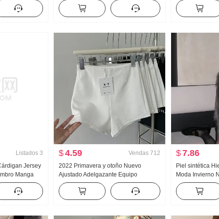
as Conjunto
Otoño Invierno Talla grande Hermana
de punto Mujer 
ierno Nuevo
mayor mm Cubierta ... Talle alto
ESTILO OCCIDEN
r Conjunto
Adelgazante Campana ligera
Suéter Ajustado
Pantalones largos
$
4.59
$
7.86
Listados
3
Vendas
712
Cárdigan Jersey
2022 Primavera y otoño Nuevo
Piel sintética H
Hombro Manga
Ajustado Adelgazante Equipo
Moda Invierno 
oño Invierno
Femenino Grande Largo Pierna
PELO Joven Esti
punto Abrigo
Versátil Pantalones cortos Leggings
mujer CUELL