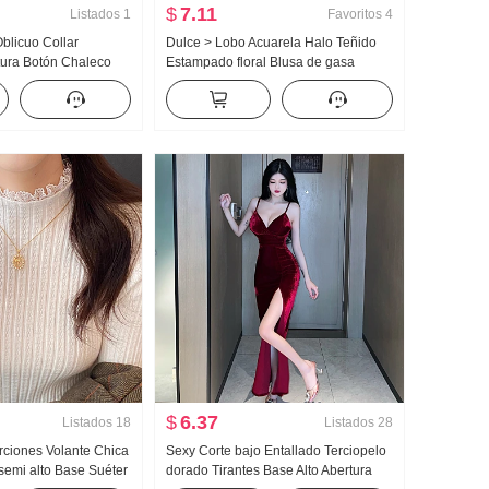
$
7.11
Listados
1
Favoritos
4
Oblicuo Collar
Dulce > Lobo Acuarela Halo Teñido
tura Botón Chaleco
Estampado floral Blusa de gasa
Ajustado Sin mangas
Cuadrado Mujer Collar Diseño
Sentido Adelgazante Lucha Toma
Camisa pequeña Top
$
6.37
Listados
18
Listados
28
rciones Volante Chica
Sexy Corte bajo Entallado Terciopelo
 semi alto Base Suéter
dorado Tirantes Base Alto Abertura