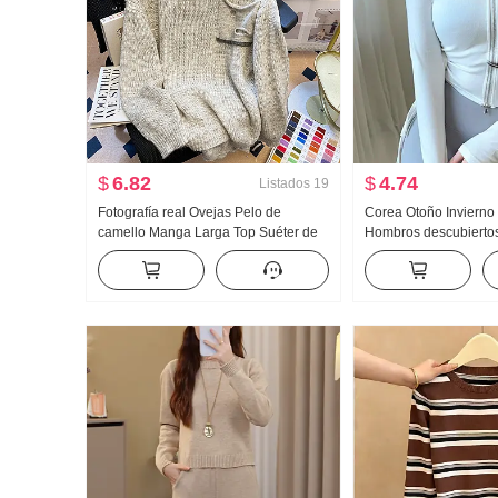
$
6.82
$
4.74
Listados
19
Fotografía real Ovejas Pelo de
Corea Otoño Invierno
camello Manga Larga Top Suéter de
Hombros descubierto
punto CUELLO REDONDO Moda
Sentido Bombeo Cuer
Corto Ajustado Camiseta Interior
Pantalla Figura cuell
Mujer Otoño Invierno Calor Suéter
Larga Cinturón Almoh
Camiseta