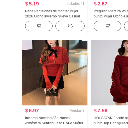
$
5.19
$
2.67
Listados
41
Pana Pantalones de montar Mujer
Irregular Abertura Vol
2026 Otoño Invierno Nuevo Casual
punto Mujer Otoño e 
Ropa de trabajo Fieltro de lana
Interior Partido Ajust
Pantalones cortos Talle alto
Camiseta Interior Top
Adelgazante Una palabra Pantalones
de pierna ancha
$
6.97
$
7.56
Vendas
8
Invierno Navidad Año Nuevo
HOLGAZÁN Escote bar
Atmósfera Sentido Lazo CAPA Suéter
punto Top Configurac