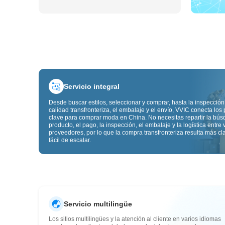
Servicio integral
Desde buscar estilos, seleccionar y comprar, hasta la inspección
calidad transfronteriza, el embalaje y el envío, VVIC conecta los
clave para comprar moda en China. No necesitas repartir la bú
producto, el pago, la inspección, el embalaje y la logística entre 
proveedores, por lo que la compra transfronteriza resulta más cl
fácil de escalar.
Servicio multilingüe
Los sitios multilingües y la atención al cliente en varios idiomas