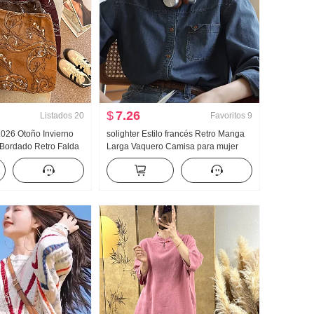
$
7.26
Listados
20
Favoritos
9
 2026 Otoño Invierno
solighter Estilo francés Retro Manga
Bordado Retro Falda
Larga Vaquero Camisa para mujer
o Minifalda Mujer
Otoño 2023 Nuevo Holgado Estilo
idad Pantalones
Camisa Top