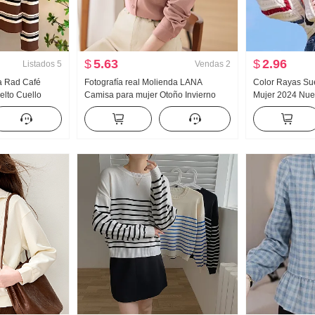
$
5.63
$
2.96
Listados
5
Vendas
2
za Rad Café
Fotografía real Molienda LANA
Color Rayas Sué
elto Cuello
Camisa para mujer Otoño Invierno
Mujer 2024 Nuev
jer Primavera
Manga Larga Diseño Sentido Nicho
Holgado Cuell
ezcla Suéter de
2025 Acolchado Interior Partido Pila
Viento Otoño In
Ropa Top Mujer Camisa