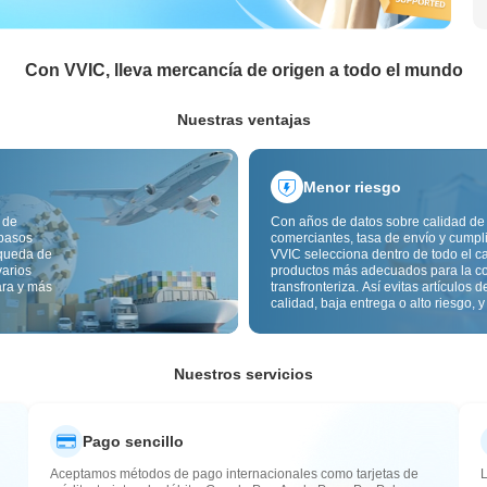
Con VVIC, lleva mercancía de origen a todo el mundo
Nuestras ventajas
Menor riesgo
 de
Con años de datos sobre calidad de
 pasos
comerciantes, tasa de envío y cumpl
squeda de
VVIC selecciona dentro de todo el c
varios
productos más adecuados para la c
ara y más
transfronteriza. Así evitas artículos d
calidad, baja entrega o alto riesgo, y
mercancía más estable. La inspecci
calidad transfronteriza y las etiqueta
origen reducen además riesgos de c
aduana y posventa.
Nuestros servicios
Pago sencillo
Aceptamos métodos de pago internacionales como tarjetas de
L