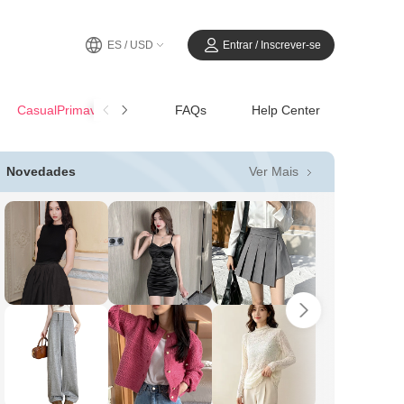
ES / USD
Entrar / Inscrever-se
CasualPrimavera-Verano
FAQs
Help Center
Ver Mais
Novedades
