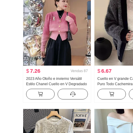
$
7.26
$
6.67
Vendas
87
2023 Año Otoño e invierno Versátil
Cuello en V grande C
Estilo Chanel Cuello en V Degradado
Puro Todo Cachemira
Con botones simples Manga Larga
Otoño Productos euro
Cárdigan Vestido de punto Conjunto
Grueso Otoño Invierno
Suéter