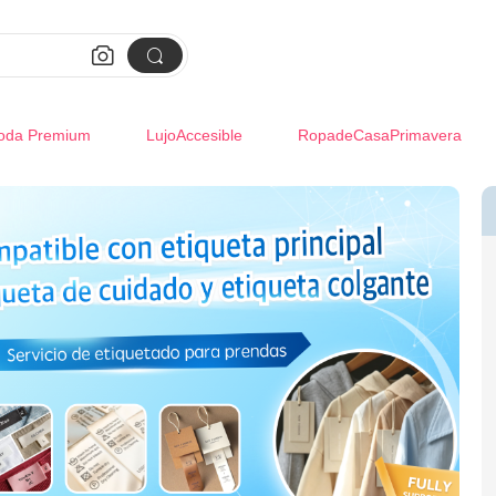


oda Premium
LujoAccesible
RopadeCasaPrimavera