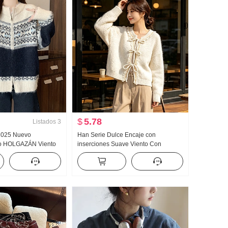
$
5.78
Listados
3
 2025 Nuevo
Han Serie Dulce Encaje con
ro HOLGAZÁN Viento
inserciones Suave Viento Con
 Larga Jersey de
cordones Suéter Cárdigan Otoño
nvierno Phil Fuera de
Invierno Casual Suave Glutinoso
Abrigo