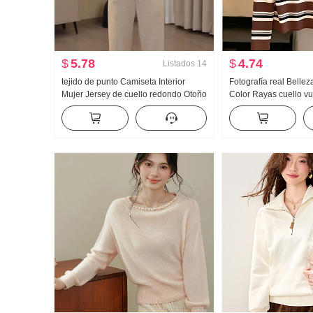
$
5.78
$
4.74
Listados
14
tejido de punto Camiseta Interior
Fotografía real Belle
Mujer Jersey de cuello redondo Otoño
Color Rayas cuello vu
e invierno Interior Partido Calor
redondo Jersey de mu
Suéter Versátil Top
Versátil Cachemira M
punto chic