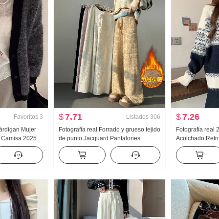
$
7.71
$
7.26
Favoritos
3
Listados
306
árdigan Mujer
Fotografía real Forrado y grueso tejido
Fotografía real
 Camisa 2025
de punto Jacquard Pantalones
Acolchado Ret
peos Alta gama
anchos Mujer 2024 Otoño Invierno
Jacquard Manga
 tejido de punto
Talle alto Pantalones rectos Holgado
mujer Otoño e I
Adelgazante Arrastrando Pantalones
la isla Conjunto