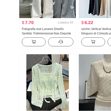
$
7.70
$
6.22
Listados
50
Fotografía real Lunares Diseño
xzichic Vertical Verti
Sentido Tridimensional Alas Deporte
Ninguno di Cómodo p
Wei Pantalones Mujer Nuevo Luz Asia
acampanados Primav
Viento Holgado Recto Adelgazante
Nuevo Elegante Panta
Pantalones casuales
Adelgazante Pantalon
Mujer