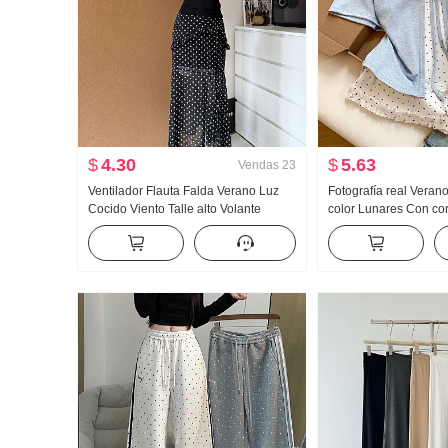
$
4.30
$
5.63
Vendas
23
Ventilador Flauta Falda Verano Luz
Fotografía real Veran
Cocido Viento Talle alto Volante
color Lunares Con co
Abertura Negro Lunares Falda Días
piezas falsas Manga 
Seda Oblicuo Hombro Ropa
Mujer Verano Nuevo E
Nicho Top