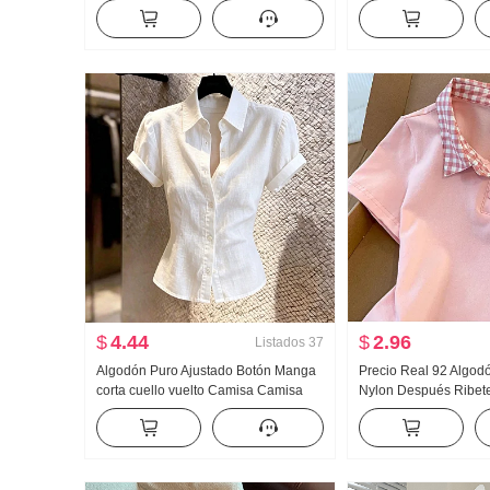
Acolchado Suéter de punto Mujer
Nuevo Han Serie Dos 
Diseño Sentido Encaje Manga Larga
Holgado Espina Bord
Top
Cuello polo Top
$
4.44
$
2.96
Listados
37
Algodón Puro Ajustado Botón Manga
Precio Real 92 Algod
corta cuello vuelto Camisa Camisa
Nylon Después Ribet
Mujer 2026 Verano Avanzado Sentido
Bordado Dulce Corto 
Luz Lujo Suave Viento Top
Camiseta Ajustado Pe