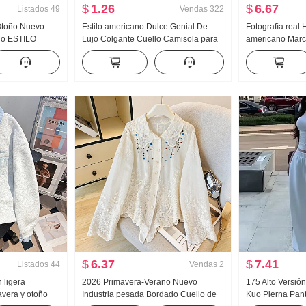
$
1.26
$
6.67
Listados
49
Vendas
322
 Otoño Nuevo
Estilo americano Dulce Genial De
Fotografía real 
ado ESTILO
Lujo Colgante Cuello Camisola para
americano Mar
Sentido Nicho
mujer Verano Para uso exterior
Vaqueros Holga
ga Larga
Interior Partido Camiseta Interior
Pantalones
Chica atrevida tejido de punto Top sin
tirantes Top
$
6.37
$
7.41
Listados
44
Vendas
2
n ligera
2026 Primavera-Verano Nuevo
175 Alto Versió
vera y otoño
Industria pesada Bordado Cuello de
Kuo Pierna Pant