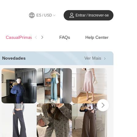
ES / USD
Entrar / Inscrever-se
CasualPrimavera-Verano
FAQs
Help Center
Ver Mais
Novedades
