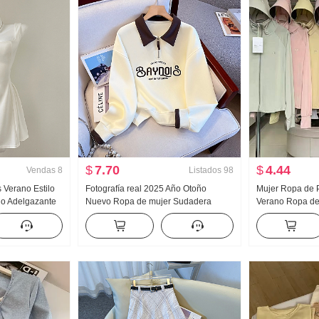
$
7.70
$
4.44
Vendas
8
Listados
98
s Verano Estilo
Fotografía real 2025 Año Otoño
Mujer Ropa de P
ado Adelgazante
Nuevo Ropa de mujer Sudadera
Verano Ropa de 
nifalda
Reducción de edad Mitad Cremallera
Nailon Versión 
Moda Cuello polo Casual Versátil
Transpirable Ab
Adelgazante
grande Sudader