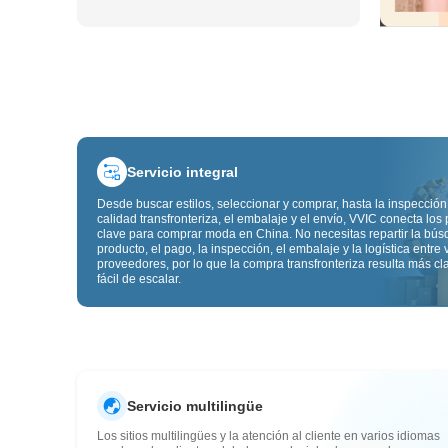
Servicio integral
Desde buscar estilos, seleccionar y comprar, hasta la inspección
calidad transfronteriza, el embalaje y el envío, VVIC conecta los
clave para comprar moda en China. No necesitas repartir la bú
producto, el pago, la inspección, el embalaje y la logística entre 
proveedores, por lo que la compra transfronteriza resulta más cl
fácil de escalar.
Servicio multilingüe
Los sitios multilingües y la atención al cliente en varios idiomas