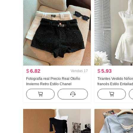
$
6.82
$
5.93
Vendas
17
Fotografía real Precio Real Otoño
Tirantes Vestido Niño
Invierno Retro Estilo Chanel
francés Estilo Entall
Pantalones cortos Pantalones de
Vestido sin mangas Mi
montar