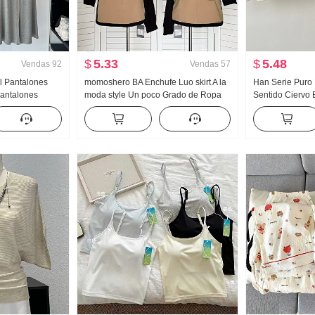
$
5.33
$
5.48
Vendas
92
Vendas
57
cal Pantalones
momoshero BA Enchufe Luo skirt A la
Han Serie Puro
antalones
moda style Un poco Grado de Ropa
Sentido Ciervo
era-Verano
de trabajo Bicolor Falda corta
Encaje Oblicuo
lones largos
Hombros descub
es casuales