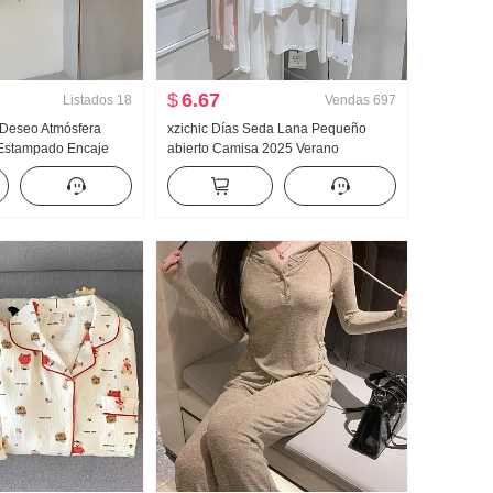
$
6.67
Listados
18
Vendas
697
 Deseo Atmósfera
xzichic Días Seda Lana Pequeño
 Estampado Encaje
abierto Camisa 2025 Verano
 Hombro Camiseta
HOLGAZÁN Viento Top Nuevo tejido
iertos Top
de punto Caída Hombro Fino Abrigo
para mujer