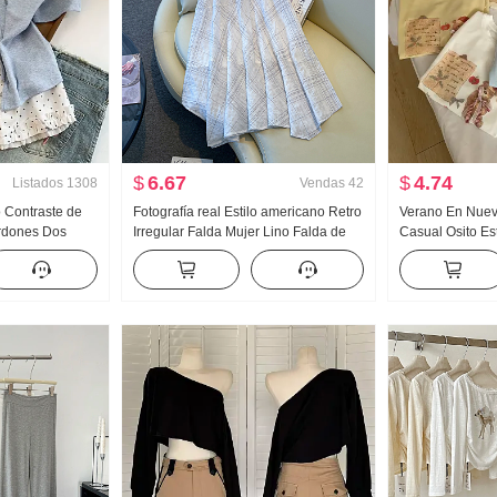
$
6.67
$
4.74
Listados
1308
Vendas
42
o Contraste de
Fotografía real Estilo americano Retro
Verano En Nuevo
rdones Dos
Irregular Falda Mujer Lino Falda de
Casual Osito E
corta Camiseta
longitud media Cuadros Falda de
Holgado Nicho 
stilo dulce
línea A Irregular Cola de pez Péndulo
Estilo coreano t
Falda