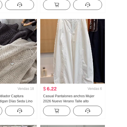
a y otoño Nuevo
Nubes Algodón Manga Larga
Casual Arrastrando
Pequeño cuello vuelto Ropa de casa
Conjunto Transmisión en vivo Alto
Producto
$
6.22
Vendas
18
Vendas
6
ilador Captura
Casual Pantalones anchos Mujer
igan Días Seda Lino
2026 Nuevo Verano Talle alto
elección Agujero
Adelgazante Talla grande Petite
e punto Cárdigan
Sencillo Holgado Nueve puntos
nador de aire Camisa
Machete Pantalones
lar