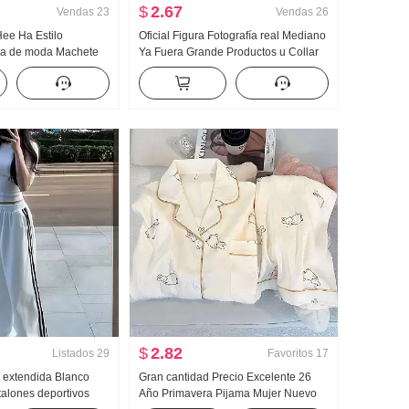
$
2.67
Vendas
23
Vendas
26
Hee Ha Estilo
Oficial Figura Fotografía real Mediano
ca de moda Machete
Ya Fuera Grande Productos u Collar
do Kuo Pierna Casual
Hueso de buey Hebilla En forma de I
Chaleco Tirantes Kuo Pierna
Arrastrando Deporte Pantalones
largos Conjunto
$
2.82
Listados
29
Favoritos
17
n extendida Blanco
Gran cantidad Precio Excelente 26
alones deportivos
Año Primavera Pijama Mujer Nuevo