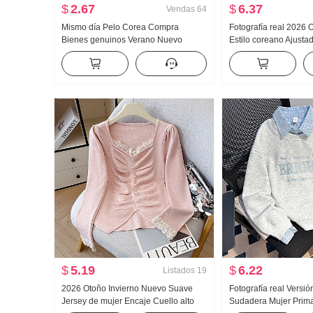
$
2.67
$
6.37
Vendas
64
Mismo día Pelo Corea Compra
Fotografía real 2026
Bienes genuinos Verano Nuevo
Estilo coreano Ajust
an659 Super hao Aspecto Caracola
OCCIDENTAL Diseño 
Color Micro Transparente Cuello alto
Rayas Entallado Man
Base Camiseta
Camisa para mujer
$
5.19
$
6.22
Listados
19
2026 Otoño Invierno Nuevo Suave
Fotografía real Versió
Jersey de mujer Encaje Cuello alto
Sudadera Mujer Prima