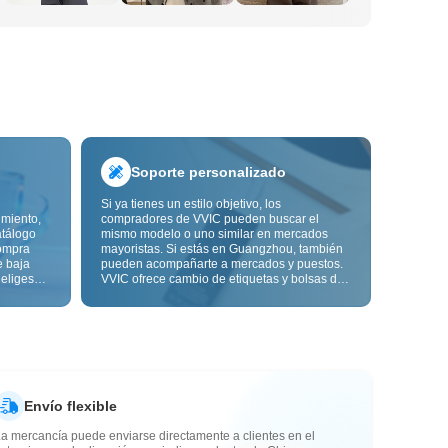
Soporte personalizado
Si ya tienes un estilo objetivo, los
imiento,
compradores de VVIC pueden buscar el
atálogo
mismo modelo o uno similar en mercados
ompra
mayoristas. Si estás en Guangzhou, también
e baja
pueden acompañarte a mercados y puestos.
 eliges
VVIC ofrece cambio de etiquetas y bolsas de
ón de
embalaje, y pronto personalización OEM por
s de
imagen o muestra, para que tu compra sea
alidad,
más controlable y encaje mejor con el ritmo
de tu negocio.
Envío flexible
a mercancía puede enviarse directamente a clientes en el