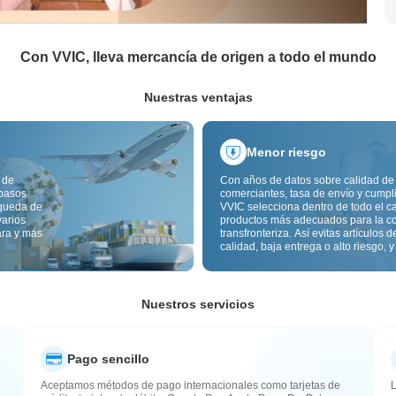
Con VVIC, lleva mercancía de origen a todo el mundo
Nuestras ventajas
Menor riesgo
 de
Con años de datos sobre calidad de
 pasos
comerciantes, tasa de envío y cumpl
squeda de
VVIC selecciona dentro de todo el c
varios
productos más adecuados para la c
ara y más
transfronteriza. Así evitas artículos d
calidad, baja entrega o alto riesgo, y
mercancía más estable. La inspecci
calidad transfronteriza y las etiqueta
origen reducen además riesgos de c
aduana y posventa.
Nuestros servicios
Pago sencillo
Aceptamos métodos de pago internacionales como tarjetas de
L