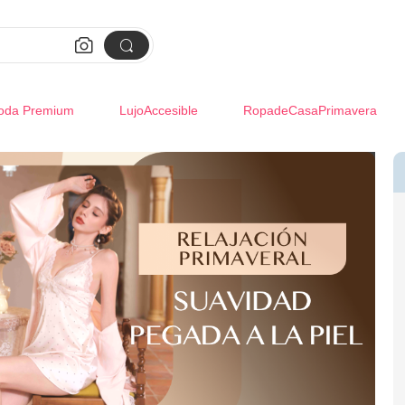


oda Premium
LujoAccesible
RopadeCasaPrimavera