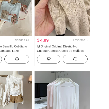
$
4.89
Vendas
41
Favoritos
5
 Sencillo Cotidiano
lyt Original Original Diseño No
stampado Lazo
Choque Camisa Cuello de muñeca
Manga corta Camiseta
tejido de punto Top Mujer Verano
ejido de punto Top
Nuevo Adelgazante Versátil