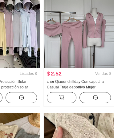
$
2.52
Listados
8
Vendas
6
rotección Solar
cher Qiaoer chillday Con capucha
protección solar
Casual Traje deportivo Mujer
ligera Hielo Seda
Primavera Hombros descubiertos
rigo Holgado Talla
Abrigo pantalones acampanados
a con capucha
Conjunto de tres piezas