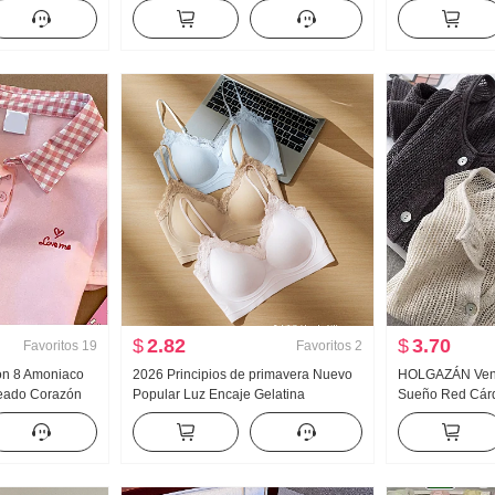
piezas falsas
muñeca Camisa para mujer Estilo
Mujer Primaver
ado Rayas
francés Retro Protección solar
Versátil Rayas 
Cárdigan
Pantalones
$
2.82
$
3.70
Favoritos
19
Favoritos
2
ón 8 Amoniaco
2026 Principios de primavera Nuevo
HOLGAZÁN Vent
eado Corazón
Popular Luz Encaje Gelatina
Sueño Red Cárd
Cuello polo
Pegamento Tira Corsé Interior
Hecho a mano S
tite Moda
Cinturón Pecho Almohadilla
Calado tejido d
Adelgazante Chaleco para mujer
Mujer Acondicio
de protección so