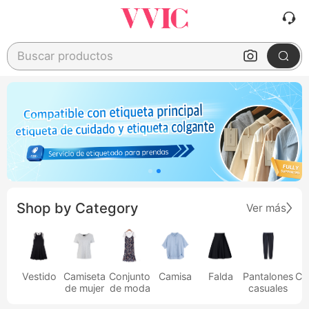
Buscar productos
Shop by Category
Ver más
Vestido
Camiseta
Conjunto
Camisa
Falda
Pantalones
Ca
de mujer
de moda
casuales
h