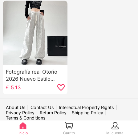
Fotografía real Otoño
2026 Nuevo Estilo
americano Pantalones
€
5.13
deportivos Mujer Talle
alto Kuo Pierna Casual
Wei Pantalones Baile
About Us
|
Contact Us
|
Intellectual Property Rights
|
Privacy Policy
|
Return Policy
|
Shipping Policy
|
Danza jazz Pantalones
Terms & Conditions
Niños
WE ACCEPT:
Inicio
Carrito
Mi cuenta