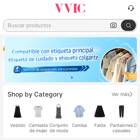
Buscar productos
Shop by Category
Ver más
Vestido
Camiseta
Conjunto
Camisa
Falda
Pantalones
Ca
de mujer
de moda
casuales
h