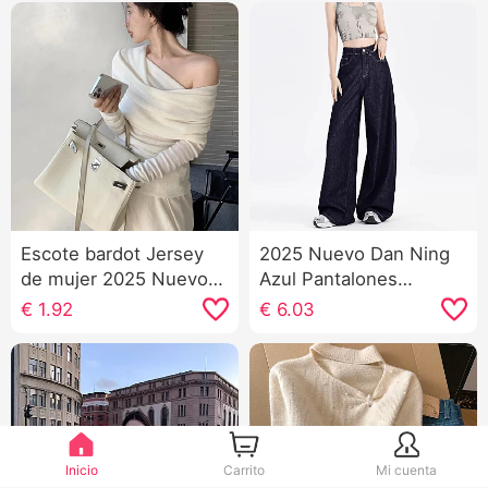
Escote bardot Jersey
2025 Nuevo Dan Ning
de mujer 2025 Nuevo
Azul Pantalones
Puro Deseo Fuerte
vaqueros anchos Mujer
€
1.92
€
6.03
viento cuello vuelto
Gordita Niña Talla
Hombros descubiertos
grande Adelgazante
Suave Estilo Manga
Pera Tipo Figura Talle
Larga Suéter de punto
alto Holgado
Otoño e invierno
HOLGAZÁN Viento
Inicio
Carrito
Mi cuenta