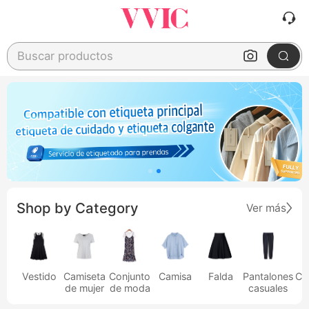
Buscar productos
Shop by Category
Ver más
Vestido
Camiseta
Conjunto
Camisa
Falda
Pantalones
Ca
de mujer
de moda
casuales
h