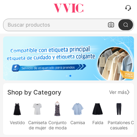
Buscar productos
Shop by Category
Ver más
Vestido
Camiseta
Conjunto
Camisa
Falda
Pantalones
Ca
de mujer
de moda
casuales
h