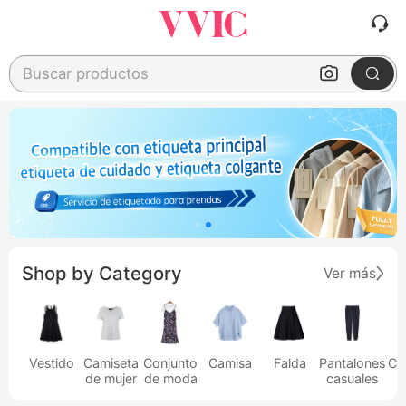
Buscar productos
Shop by Category
Ver más
Vestido
Camiseta
Conjunto
Camisa
Falda
Pantalones
Ca
de mujer
de moda
casuales
h