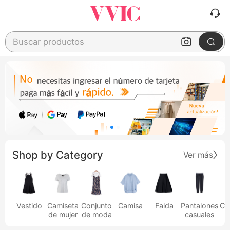
Buscar productos
Shop by Category
Ver más
Vestido
Camiseta
Conjunto
Camisa
Falda
Pantalones
Ca
de mujer
de moda
casuales
h