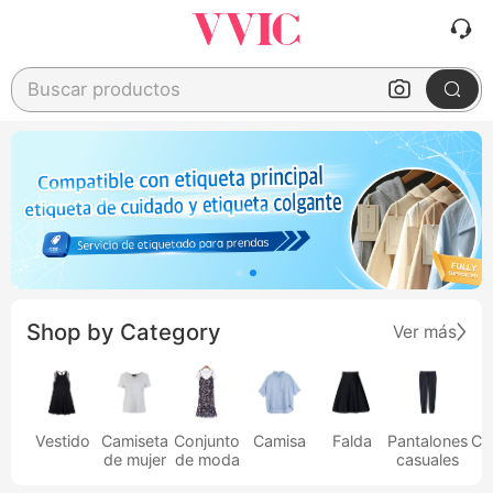
Buscar productos
Shop by Category
Ver más
Vestido
Camiseta
Conjunto
Camisa
Falda
Pantalones
Ca
de mujer
de moda
casuales
h